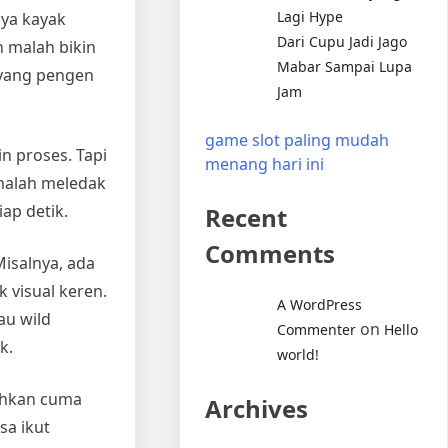
Lagi Hype
nya kayak
Dari Cupu Jadi Jago
n malah bikin
Mabar Sampai Lupa
 yang pengen
Jam
game slot paling mudah
in proses. Tapi
menang hari ini
g malah meledak
ap detik.
Recent
Comments
Misalnya, ada
 visual keren.
A WordPress
au wild
on
Commenter
Hello
k.
world!
 bahkan cuma
Archives
sa ikut