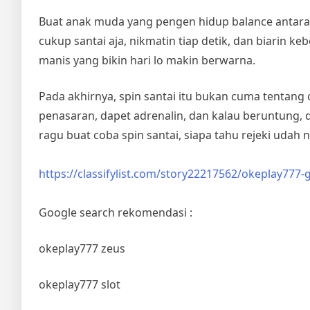
Buat anak muda yang pengen hidup balance antara hi
cukup santai aja, nikmatin tiap detik, dan biarin 
manis yang bikin hari lo makin berwarna.
Pada akhirnya, spin santai itu bukan cuma tentang 
penasaran, dapet adrenalin, dan kalau beruntung, dap
ragu buat coba spin santai, siapa tahu rejeki udah n
https://classifylist.com/story22217562/okeplay777
Google search rekomendasi :
okeplay777 zeus
okeplay777 slot