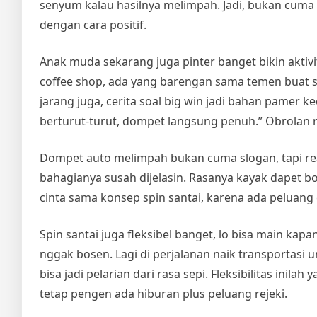
senyum kalau hasilnya melimpah. Jadi, bukan cuma 
dengan cara positif.
Anak muda sekarang juga pinter banget bikin aktivit
coffee shop, ada yang barengan sama temen buat ser
jarang juga, cerita soal big win jadi bahan pamer kec
berturut-turut, dompet langsung penuh.” Obrolan ri
Dompet auto melimpah bukan cuma slogan, tapi realit
bahagianya susah dijelasin. Rasanya kayak dapet b
cinta sama konsep spin santai, karena ada peluang c
Spin santai juga fleksibel banget, lo bisa main kapa
nggak bosen. Lagi di perjalanan naik transportasi 
bisa jadi pelarian dari rasa sepi. Fleksibilitas inila
tetap pengen ada hiburan plus peluang rejeki.