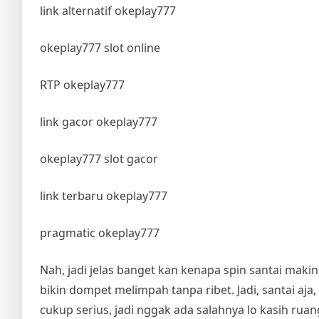
link alternatif okeplay777
okeplay777 slot online
RTP okeplay777
link gacor okeplay777
okeplay777 slot gacor
link terbaru okeplay777
pragmatic okeplay777
Nah, jadi jelas banget kan kenapa spin santai maki
bikin dompet melimpah tanpa ribet. Jadi, santai aj
cukup serius, jadi nggak ada salahnya lo kasih ruan