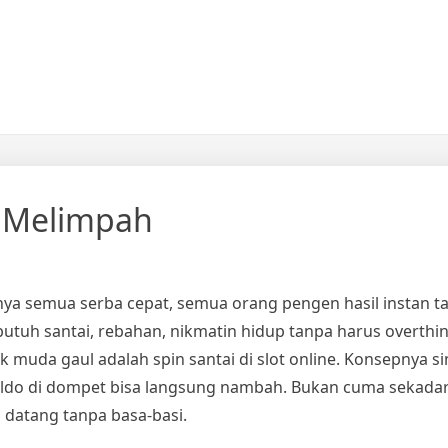
o Melimpah
ya semua serba cepat, semua orang pengen hasil instan tan
 butuh santai, rebahan, nikmatin hidup tanpa harus overthi
ak muda gaul adalah spin santai di slot online. Konsepnya si
 saldo di dompet bisa langsung nambah. Bukan cuma sekadar
g datang tanpa basa-basi.