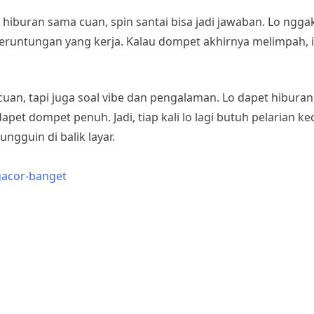
buran sama cuan, spin santai bisa jadi jawaban. Lo nggak 
keberuntungan yang kerja. Kalau dompet akhirnya melimpah, i
cuan, tapi juga soal vibe dan pengalaman. Lo dapet hiburan
et dompet penuh. Jadi, tiap kali lo lagi butuh pelarian kec
ungguin di balik layar.
-gacor-banget