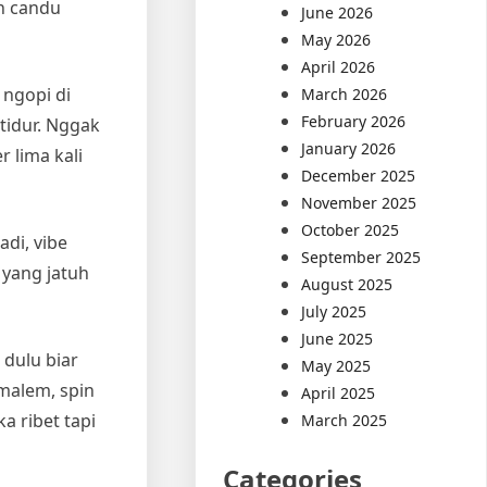
in candu
June 2026
May 2026
April 2026
 ngopi di
March 2026
February 2026
tidur. Nggak
January 2026
r lima kali
December 2025
November 2025
October 2025
adi, vibe
September 2025
 yang jatuh
August 2025
July 2025
June 2025
 dulu biar
May 2025
-malem, spin
April 2025
ka ribet tapi
March 2025
Categories