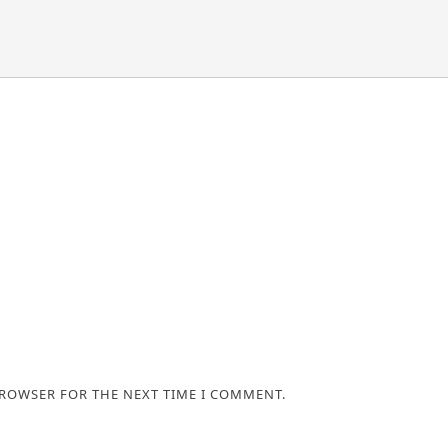
BROWSER FOR THE NEXT TIME I COMMENT.