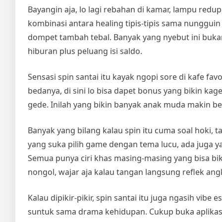
Bayangin aja, lo lagi rebahan di kamar, lampu redup
kombinasi antara healing tipis-tipis sama nungguin k
dompet tambah tebal. Banyak yang nyebut ini bukan
hiburan plus peluang isi saldo.
Sensasi spin santai itu kayak ngopi sore di kafe fa
bedanya, di sini lo bisa dapet bonus yang bikin kage
gede. Inilah yang bikin banyak anak muda makin be
Banyak yang bilang kalau spin itu cuma soal hoki, t
yang suka pilih game dengan tema lucu, ada juga y
Semua punya ciri khas masing-masing yang bisa biki
nongol, wajar aja kalau tangan langsung reflek angk
Kalau dipikir-pikir, spin santai itu juga ngasih vibe
suntuk sama drama kehidupan. Cukup buka aplikasi, p