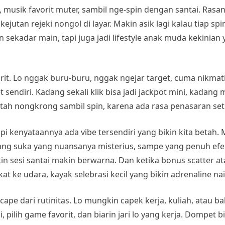
, musik favorit muter, sambil nge-spin dengan santai. Rasa
ejutan rejeki nongol di layar. Makin asik lagi kalau tiap spi
 sekadar main, tapi juga jadi lifestyle anak muda kekinian
vorit. Lo nggak buru-buru, nggak ngejar target, cuma nikmat
t sendiri. Kadang sekali klik bisa jadi jackpot mini, kadan
tah nongkrong sambil spin, karena ada rasa penasaran seti
api kenyataannya ada vibe tersendiri yang bikin kita betah. 
ang suka yang nuansanya misterius, sampe yang penuh efek
n sesi santai makin berwarna. Dan ketika bonus scatter at
at ke udara, kayak selebrasi kecil yang bikin adrenaline nai
 escape dari rutinitas. Lo mungkin capek kerja, kuliah, atau
ilih game favorit, dan biarin jari lo yang kerja. Dompet bi