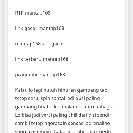
RTP mantap168
link gacor mantap168
mantap168 slot gacor
link terbaru mantap168
pragmatic mantap168
Kalau lo lagi butuh hiburan gampang tapi
tetep seru, spin santai jadi opsi paling
gampang buat bikin malam lo auto bahagia.
Lo bisa jadi versi paling chill dari diri sendiri,
sambil tetep ngerasain sensasi adrenaline
yang nyenengin. Gak perlu ribet, gak perlu