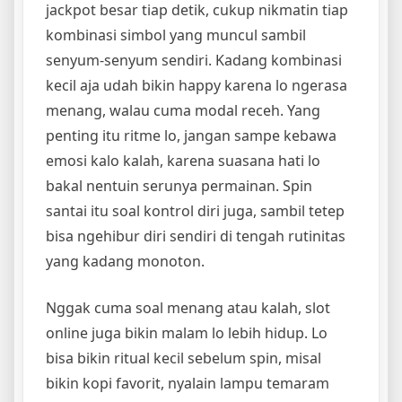
jackpot besar tiap detik, cukup nikmatin tiap
kombinasi simbol yang muncul sambil
senyum-senyum sendiri. Kadang kombinasi
kecil aja udah bikin happy karena lo ngerasa
menang, walau cuma modal receh. Yang
penting itu ritme lo, jangan sampe kebawa
emosi kalo kalah, karena suasana hati lo
bakal nentuin serunya permainan. Spin
santai itu soal kontrol diri juga, sambil tetep
bisa ngehibur diri sendiri di tengah rutinitas
yang kadang monoton.
Nggak cuma soal menang atau kalah, slot
online juga bikin malam lo lebih hidup. Lo
bisa bikin ritual kecil sebelum spin, misal
bikin kopi favorit, nyalain lampu temaram