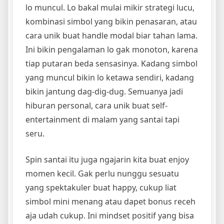
lo muncul. Lo bakal mulai mikir strategi lucu,
kombinasi simbol yang bikin penasaran, atau
cara unik buat handle modal biar tahan lama.
Ini bikin pengalaman lo gak monoton, karena
tiap putaran beda sensasinya. Kadang simbol
yang muncul bikin lo ketawa sendiri, kadang
bikin jantung dag-dig-dug. Semuanya jadi
hiburan personal, cara unik buat self-
entertainment di malam yang santai tapi
seru.
Spin santai itu juga ngajarin kita buat enjoy
momen kecil. Gak perlu nunggu sesuatu
yang spektakuler buat happy, cukup liat
simbol mini menang atau dapet bonus receh
aja udah cukup. Ini mindset positif yang bisa