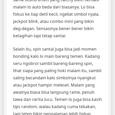
malam lo auto beda dari biasanya. Lo bisa
fokus ke tiap detil kecil, ngeliat simbol nyala,
jackpot blink, atau combo mini yang bikin
deg-degan. Sensasinya bener-bener bikin
ketagihan tapi tetap santai.
Selain itu, spin santai juga bisa jadi momen
bonding kalo lo main bareng temen. Kadang
seru ngobrol sambil bareng-bareng spin,
lihat siapa yang paling hoki malam itu, sambil
saling becandain kalo simbolnya nyangkut
atau jackpot hampir meleset. Malam yang
awalnya biasa bisa langsung rame, penuh
tawa dan cerita lucu. Temen lo juga bisa kasih
tips random, walau kadang cuma tebakan,
tapi tetep bikin pengalaman lebih hidup.