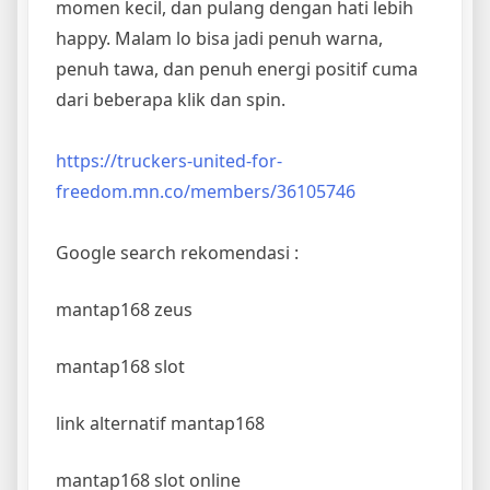
momen kecil, dan pulang dengan hati lebih
happy. Malam lo bisa jadi penuh warna,
penuh tawa, dan penuh energi positif cuma
dari beberapa klik dan spin.
https://truckers-united-for-
freedom.mn.co/members/36105746
Google search rekomendasi :
mantap168 zeus
mantap168 slot
link alternatif mantap168
mantap168 slot online