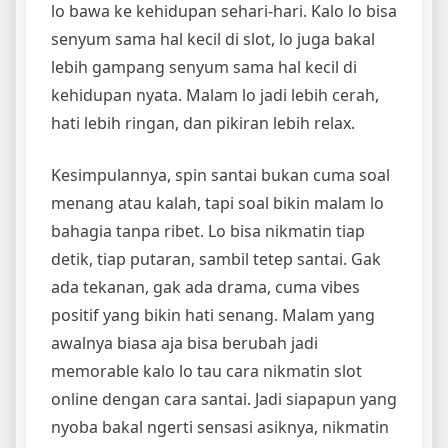
lo bawa ke kehidupan sehari-hari. Kalo lo bisa
senyum sama hal kecil di slot, lo juga bakal
lebih gampang senyum sama hal kecil di
kehidupan nyata. Malam lo jadi lebih cerah,
hati lebih ringan, dan pikiran lebih relax.
Kesimpulannya, spin santai bukan cuma soal
menang atau kalah, tapi soal bikin malam lo
bahagia tanpa ribet. Lo bisa nikmatin tiap
detik, tiap putaran, sambil tetep santai. Gak
ada tekanan, gak ada drama, cuma vibes
positif yang bikin hati senang. Malam yang
awalnya biasa aja bisa berubah jadi
memorable kalo lo tau cara nikmatin slot
online dengan cara santai. Jadi siapapun yang
nyoba bakal ngerti sensasi asiknya, nikmatin