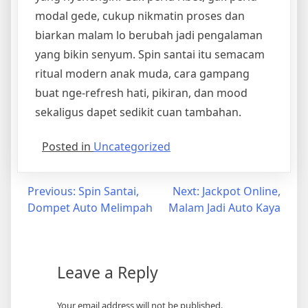
modal gede, cukup nikmatin proses dan
biarkan malam lo berubah jadi pengalaman
yang bikin senyum. Spin santai itu semacam
ritual modern anak muda, cara gampang
buat nge-refresh hati, pikiran, dan mood
sekaligus dapet sedikit cuan tambahan.
Posted in
Uncategorized
Post
Previous:
Spin Santai,
Next:
Jackpot Online,
Dompet Auto Melimpah
Malam Jadi Auto Kaya
navigation
Leave a Reply
Your email address will not be published.