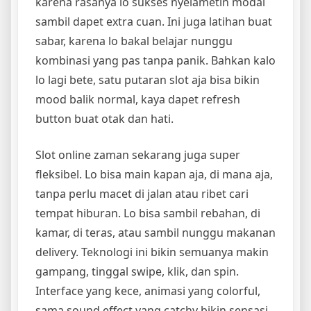
karena rasanya lo sukses nyelametin modal
sambil dapet extra cuan. Ini juga latihan buat
sabar, karena lo bakal belajar nunggu
kombinasi yang pas tanpa panik. Bahkan kalo
lo lagi bete, satu putaran slot aja bisa bikin
mood balik normal, kaya dapet refresh
button buat otak dan hati.
Slot online zaman sekarang juga super
fleksibel. Lo bisa main kapan aja, di mana aja,
tanpa perlu macet di jalan atau ribet cari
tempat hiburan. Lo bisa sambil rebahan, di
kamar, di teras, atau sambil nunggu makanan
delivery. Teknologi ini bikin semuanya makin
gampang, tinggal swipe, klik, dan spin.
Interface yang kece, animasi yang colorful,
sama sound effect yang catchy bikin sensasi