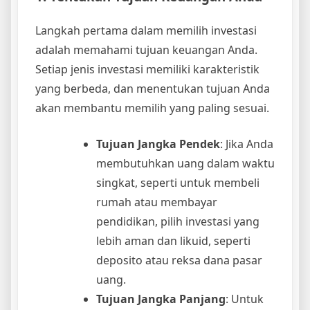
Langkah pertama dalam memilih investasi
adalah memahami tujuan keuangan Anda.
Setiap jenis investasi memiliki karakteristik
yang berbeda, dan menentukan tujuan Anda
akan membantu memilih yang paling sesuai.
Tujuan Jangka Pendek
: Jika Anda
membutuhkan uang dalam waktu
singkat, seperti untuk membeli
rumah atau membayar
pendidikan, pilih investasi yang
lebih aman dan likuid, seperti
deposito atau reksa dana pasar
uang.
Tujuan Jangka Panjang
: Untuk