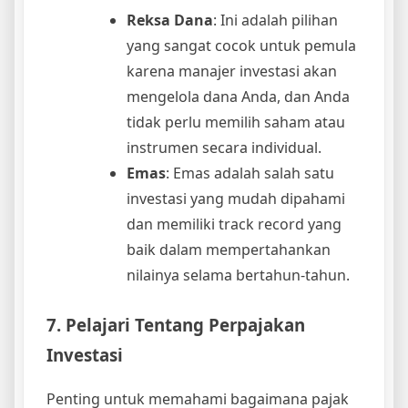
Reksa Dana
: Ini adalah pilihan
yang sangat cocok untuk pemula
karena manajer investasi akan
mengelola dana Anda, dan Anda
tidak perlu memilih saham atau
instrumen secara individual.
Emas
: Emas adalah salah satu
investasi yang mudah dipahami
dan memiliki track record yang
baik dalam mempertahankan
nilainya selama bertahun-tahun.
7. Pelajari Tentang Perpajakan
Investasi
Penting untuk memahami bagaimana pajak