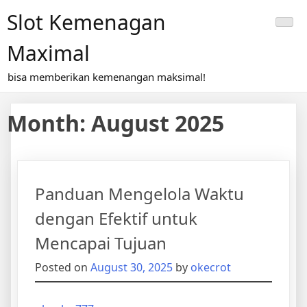
Skip
Slot Kemenagan
to
content
Maximal
bisa memberikan kemenangan maksimal!
Month:
August 2025
Panduan Mengelola Waktu
dengan Efektif untuk
Mencapai Tujuan
Posted on
August 30, 2025
by
okecrot