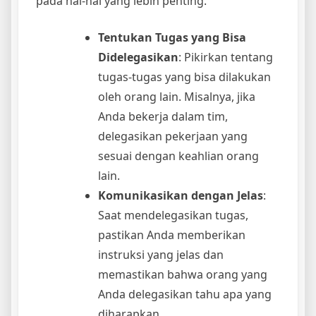
pada hal-hal yang lebih penting.
Tentukan Tugas yang Bisa
Didelegasikan
: Pikirkan tentang
tugas-tugas yang bisa dilakukan
oleh orang lain. Misalnya, jika
Anda bekerja dalam tim,
delegasikan pekerjaan yang
sesuai dengan keahlian orang
lain.
Komunikasikan dengan Jelas
:
Saat mendelegasikan tugas,
pastikan Anda memberikan
instruksi yang jelas dan
memastikan bahwa orang yang
Anda delegasikan tahu apa yang
diharapkan.