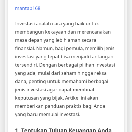
mantap168
Investasi adalah cara yang baik untuk
membangun kekayaan dan merencanakan
masa depan yang lebih aman secara
finansial. Namun, bagi pemula, memilih jenis
investasi yang tepat bisa menjadi tantangan
tersendiri. Dengan berbagai pilihan investasi
yang ada, mulai dari saham hingga reksa
dana, penting untuk memahami berbagai
jenis investasi agar dapat membuat
keputusan yang bijak. Artikel ini akan
memberikan panduan praktis bagi Anda
yang baru memulai investasi.
1. Tentukan Tujuan Keuangan Anda