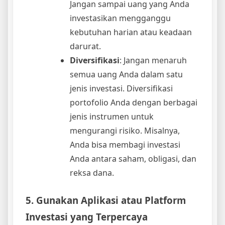
Jangan sampai uang yang Anda
investasikan mengganggu
kebutuhan harian atau keadaan
darurat.
Diversifikasi
: Jangan menaruh
semua uang Anda dalam satu
jenis investasi. Diversifikasi
portofolio Anda dengan berbagai
jenis instrumen untuk
mengurangi risiko. Misalnya,
Anda bisa membagi investasi
Anda antara saham, obligasi, dan
reksa dana.
5. Gunakan Aplikasi atau Platform
Investasi yang Terpercaya