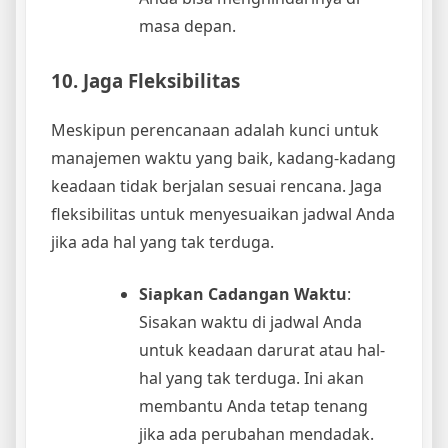
masa depan.
10. Jaga Fleksibilitas
Meskipun perencanaan adalah kunci untuk
manajemen waktu yang baik, kadang-kadang
keadaan tidak berjalan sesuai rencana. Jaga
fleksibilitas untuk menyesuaikan jadwal Anda
jika ada hal yang tak terduga.
Siapkan Cadangan Waktu
:
Sisakan waktu di jadwal Anda
untuk keadaan darurat atau hal-
hal yang tak terduga. Ini akan
membantu Anda tetap tenang
jika ada perubahan mendadak.