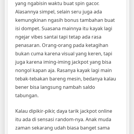
yang ngabisin waktu buat spin gacor.
Alasannya simpel, selain seru juga ada
kemungkinan ngasih bonus tambahan buat
isi dompet. Suasana mainnya itu kayak lagi
ngejar vibes santai tapi tetap ada rasa
penasaran. Orang-orang pada ketagihan
bukan cuma karena visual yang keren, tapi
juga karena iming-iming jackpot yang bisa
nongol kapan aja. Rasanya kayak lagi main
tebak-tebakan bareng mesin, bedanya kalau
bener bisa langsung nambah saldo
tabungan.
Kalau dipikir-pikir, daya tarik jackpot online
itu ada di sensasi random-nya. Anak muda
zaman sekarang udah biasa banget sama