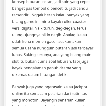
konsep hiburan instan, jadi spin yang cepet
banget pas tombol dipencet itu jadi candu
tersendiri. Nggak heran kalau banyak yang
bilang game ini mirip kayak roller coaster
versi digital. Naik turun, deg-degan, terus
ujung-ujungnya bikin nagih. Apalagi kalau
udah kena momen gacor, seakan-akan
semua usaha nungguin putaran jadi terbayar
lunas. Saking serunya, ada yang bilang main
slot itu bukan cuma soal hiburan, tapi juga
kayak pengalaman penuh drama yang
dikemas dalam hitungan detik.
Banyak juga yang ngerasain kalau jackpot
online itu semacam pelarian dari rutinitas
yang monoton. Bayangin seharian kuliah,