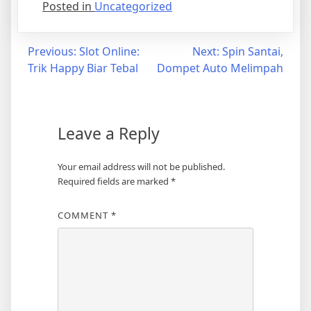
Posted in
Uncategorized
Post
Previous:
Slot Online:
Next:
Spin Santai,
Trik Happy Biar Tebal
Dompet Auto Melimpah
navigation
Leave a Reply
Your email address will not be published.
Required fields are marked
*
COMMENT
*