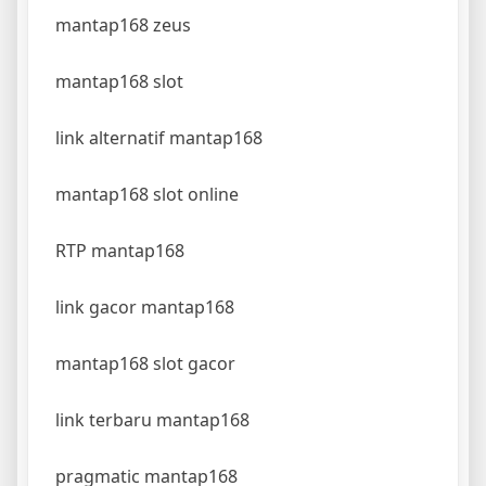
mantap168 zeus
mantap168 slot
link alternatif mantap168
mantap168 slot online
RTP mantap168
link gacor mantap168
mantap168 slot gacor
link terbaru mantap168
pragmatic mantap168