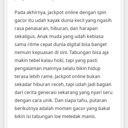
Pada akhirnya, jackpot online dengan spin
gacor itu udah kayak dunia kecil yang ngasih
rasa penasaran, hiburan, dan harapan
sekaligus. Anak muda yang udah kebiasa
sama ritme cepat dunia digital bisa banget
nemuin kepuasan di sini. Tabungan bisa aja
makin tebel kalau hoki, tapi yang pasti
pengalaman mainnya selalu bikin hidup
terasa lebih rame. Jackpot online bukan
sekadar hiburan receh, tapi udah jadi bagian
dari cerita generasi sekarang yang nyari seru
dengan cara unik. Dan siapa tahu, putaran
berikutnya adalah momen gacor yang bakal
bikin isi tabungan loe meledak manis.