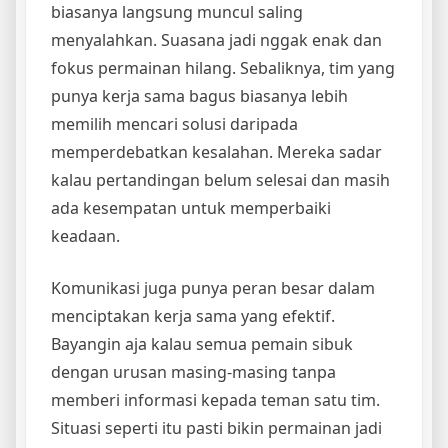
biasanya langsung muncul saling
menyalahkan. Suasana jadi nggak enak dan
fokus permainan hilang. Sebaliknya, tim yang
punya kerja sama bagus biasanya lebih
memilih mencari solusi daripada
memperdebatkan kesalahan. Mereka sadar
kalau pertandingan belum selesai dan masih
ada kesempatan untuk memperbaiki
keadaan.
Komunikasi juga punya peran besar dalam
menciptakan kerja sama yang efektif.
Bayangin aja kalau semua pemain sibuk
dengan urusan masing-masing tanpa
memberi informasi kepada teman satu tim.
Situasi seperti itu pasti bikin permainan jadi