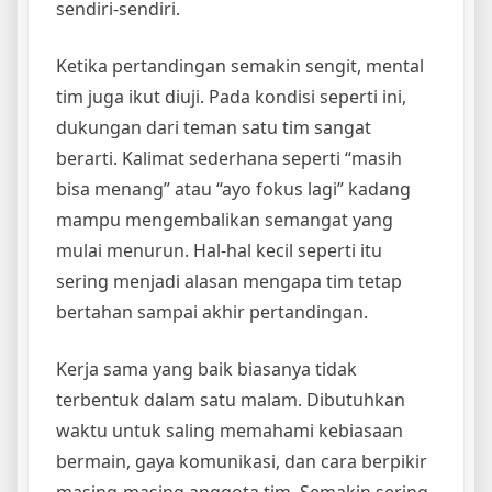
sendiri-sendiri.
Ketika pertandingan semakin sengit, mental
tim juga ikut diuji. Pada kondisi seperti ini,
dukungan dari teman satu tim sangat
berarti. Kalimat sederhana seperti “masih
bisa menang” atau “ayo fokus lagi” kadang
mampu mengembalikan semangat yang
mulai menurun. Hal-hal kecil seperti itu
sering menjadi alasan mengapa tim tetap
bertahan sampai akhir pertandingan.
Kerja sama yang baik biasanya tidak
terbentuk dalam satu malam. Dibutuhkan
waktu untuk saling memahami kebiasaan
bermain, gaya komunikasi, dan cara berpikir