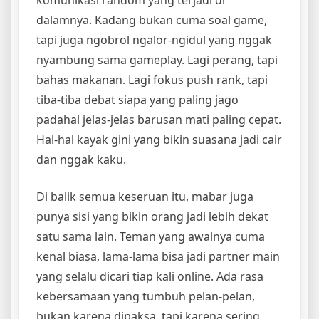
komunikasi random yang terjadi di
dalamnya. Kadang bukan cuma soal game,
tapi juga ngobrol ngalor-ngidul yang nggak
nyambung sama gameplay. Lagi perang, tapi
bahas makanan. Lagi fokus push rank, tapi
tiba-tiba debat siapa yang paling jago
padahal jelas-jelas barusan mati paling cepat.
Hal-hal kayak gini yang bikin suasana jadi cair
dan nggak kaku.
Di balik semua keseruan itu, mabar juga
punya sisi yang bikin orang jadi lebih dekat
satu sama lain. Teman yang awalnya cuma
kenal biasa, lama-lama bisa jadi partner main
yang selalu dicari tiap kali online. Ada rasa
kebersamaan yang tumbuh pelan-pelan,
bukan karena dipaksa, tapi karena sering