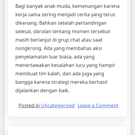
Bagi banyak anak muda, kemenangan karena
kerja sama sering menjadi cerita yang terus
dikenang. Bahkan setelah pertandingan
selesai, obrolan tentang momen tersebut
masih berlanjut di grup chat atau saat
nongkrong. Ada yang membahas aksi
penyelamatan luar biasa, ada yang
menertawakan kesalahan lucu yang hampir
membuat tim kalah, dan ada juga yang
bangga karena strategi mereka berhasil
dijalankan dengan baik.
on
Posted in
Uncategorized
Leave a Comment
Ketika
Tim
Menan
Berkat