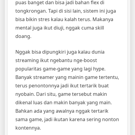
puas banget dan bisa jadi bahan flex di
tongkrongan. Tapi di sisi lain, sistem ini juga
bisa bikin stres kalau kalah terus. Makanya
mental juga ikut diuji, nggak cuma skill
doang.
Nggak bisa dipungkiri juga kalau dunia
streaming ikut ngebantu nge-boost
popularitas game-game yang lagi hype.
Banyak streamer yang mainin game tertentu,
terus penontonnya jadi ikut tertarik buat
nyobain. Dari situ, game tersebut makin
dikenal luas dan makin banyak yang main.
Bahkan ada yang awalnya nggak tertarik
sama game, jadi ikutan karena sering nonton
kontennya.