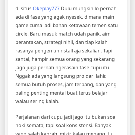
di situs
Okeplay777
Dulu mungkin lo pernah
ada di fase yang agak nyesek, dimana main
game cuma jadi bahan ketawaan temen satu
circle. Baru masuk match udah panik, aim
berantakan, strategi nihil, dan tiap kalah
rasanya pengen uninstall aja sekalian. Tapi
santai, hampir semua orang yang sekarang
jago juga pernah ngerasain fase cupu itu.
Nggak ada yang langsung pro dari lahir,
semua butuh proses, jam terbang, dan yang
paling penting mental buat terus belajar
walau sering kalah.
Perjalanan dari cupu jadi jago itu bukan soal
hoki semata, tapi soal konsistensi. Banyak
yang salah kaprah, mikir kalau menang itu