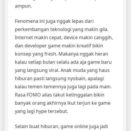
ampun.
Fenomena ini juga nggak lepas dari
perkembangan teknologi yang makin gila.
Internet makin cepat, device makin canggih,
dan developer game makin kreatif bikin
konsep yang fresh. Makanya nggak heran
kalau setiap bulan selalu ada aja game baru
yang langsung viral. Anak muda yang haus
hiburan pasti langsung nyobain, apalagi
kalau temen-temennya juga lagi pada main.
Rasa FOMO alias takut ketinggalan bikin
banyak orang akhirnya ikut terjun ke game
yang lagi hype tersebut.
Selain buat hiburan, game online juga jadi