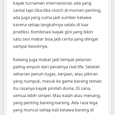
kayak turnamen internasional, ada yang
santai tapi tiba-tiba clutch di momen penting,
ada juga yang cuma jadi sumber ketawa
karena setiap langkahnya selalu di luar
prediksi. Kombinasi kayak gini yang bikin
satu sesi mabar bisa jadi cerita yang diingat
sampai besoknya.
Kadang juga mabar jadi tempat pelarian
paling ampuh dari penatnya real life. Setelah
seharian penuh tugas, kerjaan, atau pikiran
yang numpuk, masuk ke game bareng teman
itu rasanya kayak pindah dunia. Di sana,
semua lebih simpel. Mau kalah atau menang,
yang penting bareng-bareng. Ada rasa lega
yang muncul setiap kali ketawa bareng di