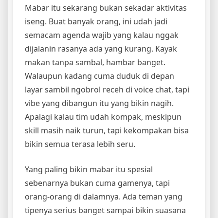
Mabar itu sekarang bukan sekadar aktivitas
iseng. Buat banyak orang, ini udah jadi
semacam agenda wajib yang kalau nggak
dijalanin rasanya ada yang kurang. Kayak
makan tanpa sambal, hambar banget.
Walaupun kadang cuma duduk di depan
layar sambil ngobrol receh di voice chat, tapi
vibe yang dibangun itu yang bikin nagih.
Apalagi kalau tim udah kompak, meskipun
skill masih naik turun, tapi kekompakan bisa
bikin semua terasa lebih seru.
Yang paling bikin mabar itu spesial
sebenarnya bukan cuma gamenya, tapi
orang-orang di dalamnya. Ada teman yang
tipenya serius banget sampai bikin suasana