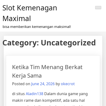
Skip
Slot Kemenagan
to
content
Maximal
bisa memberikan kemenangan maksimal!
Category:
Uncategorized
Ketika Tim Menang Berkat
Kerja Sama
Posted on
June 24, 2026
by
okecrot
di situs
Aladin138
Dalam dunia game yang
makin rame dan kompetitif, ada satu hal