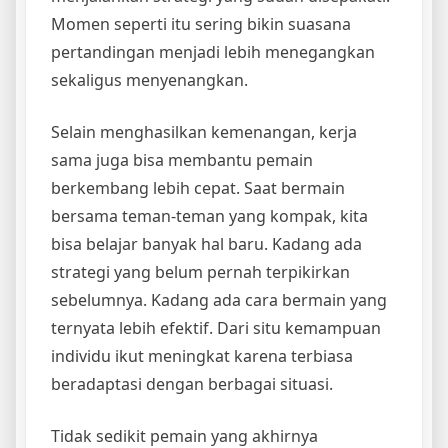
Momen seperti itu sering bikin suasana
pertandingan menjadi lebih menegangkan
sekaligus menyenangkan.
Selain menghasilkan kemenangan, kerja
sama juga bisa membantu pemain
berkembang lebih cepat. Saat bermain
bersama teman-teman yang kompak, kita
bisa belajar banyak hal baru. Kadang ada
strategi yang belum pernah terpikirkan
sebelumnya. Kadang ada cara bermain yang
ternyata lebih efektif. Dari situ kemampuan
individu ikut meningkat karena terbiasa
beradaptasi dengan berbagai situasi.
Tidak sedikit pemain yang akhirnya