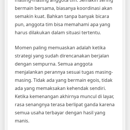
masing-masing anggota tim. Semakin sering
bermain bersama, biasanya koordinasi akan
semakin kuat. Bahkan tanpa banyak bicara
pun, anggota tim bisa memahami apa yang
harus dilakukan dalam situasi tertentu.
Momen paling memuaskan adalah ketika
strategi yang sudah direncanakan berjalan
dengan sempurna. Semua anggota
menjalankan perannya sesuai tugas masing-
masing. Tidak ada yang bermain egois, tidak
ada yang memaksakan kehendak sendiri.
Ketika kemenangan akhirnya muncul di layar,
rasa senangnya terasa berlipat ganda karena
semua usaha terbayar dengan hasil yang
manis.