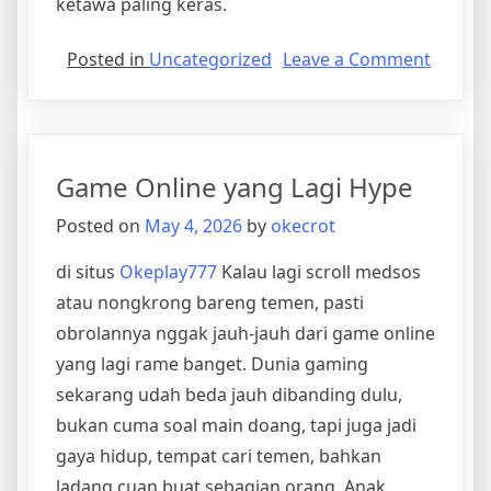
ketawa paling keras.
on
Posted in
Uncategorized
Leave a Comment
Ketika
Mabar
Jadi
Agend
Game Online yang Lagi Hype
Wajib
Posted on
May 4, 2026
by
okecrot
di situs
Okeplay777
Kalau lagi scroll medsos
atau nongkrong bareng temen, pasti
obrolannya nggak jauh-jauh dari game online
yang lagi rame banget. Dunia gaming
sekarang udah beda jauh dibanding dulu,
bukan cuma soal main doang, tapi juga jadi
gaya hidup, tempat cari temen, bahkan
ladang cuan buat sebagian orang. Anak