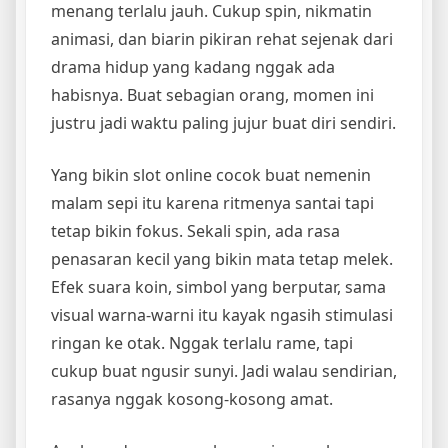
menang terlalu jauh. Cukup spin, nikmatin
animasi, dan biarin pikiran rehat sejenak dari
drama hidup yang kadang nggak ada
habisnya. Buat sebagian orang, momen ini
justru jadi waktu paling jujur buat diri sendiri.
Yang bikin slot online cocok buat nemenin
malam sepi itu karena ritmenya santai tapi
tetap bikin fokus. Sekali spin, ada rasa
penasaran kecil yang bikin mata tetap melek.
Efek suara koin, simbol yang berputar, sama
visual warna-warni itu kayak ngasih stimulasi
ringan ke otak. Nggak terlalu rame, tapi
cukup buat ngusir sunyi. Jadi walau sendirian,
rasanya nggak kosong-kosong amat.