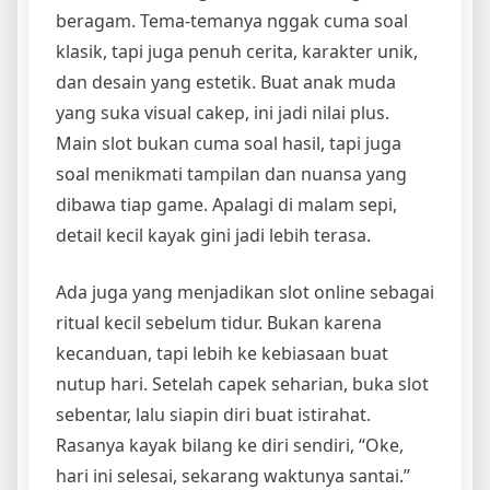
beragam. Tema-temanya nggak cuma soal
klasik, tapi juga penuh cerita, karakter unik,
dan desain yang estetik. Buat anak muda
yang suka visual cakep, ini jadi nilai plus.
Main slot bukan cuma soal hasil, tapi juga
soal menikmati tampilan dan nuansa yang
dibawa tiap game. Apalagi di malam sepi,
detail kecil kayak gini jadi lebih terasa.
Ada juga yang menjadikan slot online sebagai
ritual kecil sebelum tidur. Bukan karena
kecanduan, tapi lebih ke kebiasaan buat
nutup hari. Setelah capek seharian, buka slot
sebentar, lalu siapin diri buat istirahat.
Rasanya kayak bilang ke diri sendiri, “Oke,
hari ini selesai, sekarang waktunya santai.”