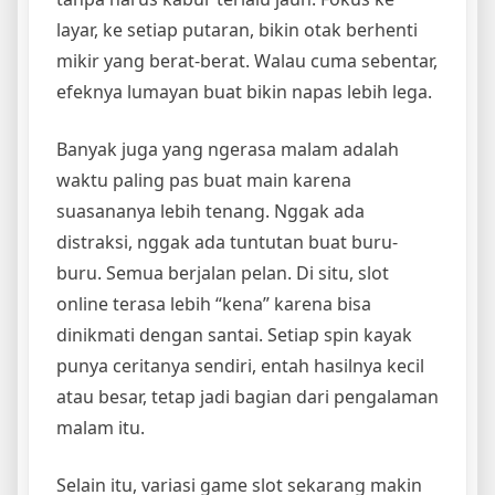
layar, ke setiap putaran, bikin otak berhenti
mikir yang berat-berat. Walau cuma sebentar,
efeknya lumayan buat bikin napas lebih lega.
Banyak juga yang ngerasa malam adalah
waktu paling pas buat main karena
suasananya lebih tenang. Nggak ada
distraksi, nggak ada tuntutan buat buru-
buru. Semua berjalan pelan. Di situ, slot
online terasa lebih “kena” karena bisa
dinikmati dengan santai. Setiap spin kayak
punya ceritanya sendiri, entah hasilnya kecil
atau besar, tetap jadi bagian dari pengalaman
malam itu.
Selain itu, variasi game slot sekarang makin