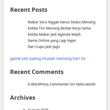
Recent Posts
Mabar Seru Nggak Harus Selalu Menang
Ketika Tim Menang Berkat Kerja Sama
Ketika Mabar Jadi Agenda Wajib
Game Online yang Lagi Hype
Dari Cupu Jadi Jago
game slot paling mudah menang hari ini
Recent Comments
on
A WordPress Commenter
Hello world!
Archives
August 2026