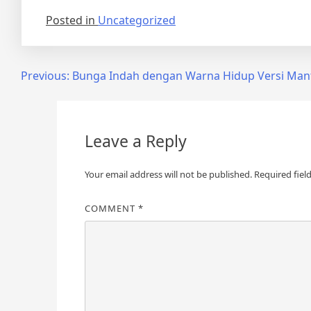
Posted in
Uncategorized
Post
Previous:
Bunga Indah dengan Warna Hidup Versi Man
navigation
Leave a Reply
Your email address will not be published.
Required fiel
COMMENT
*