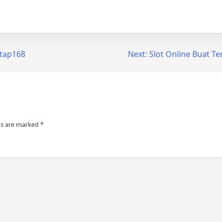
tap168
Next:
Slot Online Buat T
ds are marked
*