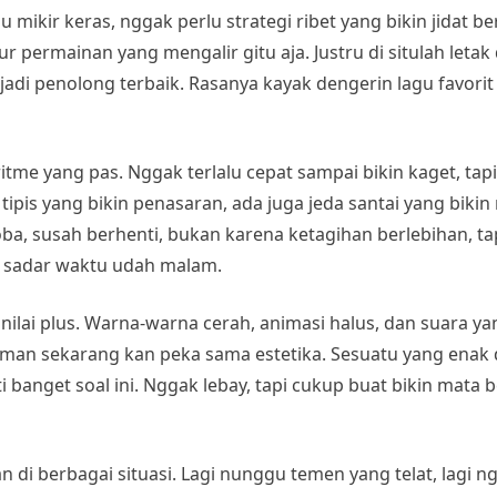
u mikir keras, nggak perlu strategi ribet yang bikin jidat be
r permainan yang mengalir gitu aja. Justru di situlah letak 
jadi penolong terbaik. Rasanya kayak dengerin lagu favorit 
tme yang pas. Nggak terlalu cepat sampai bikin kaget, tap
is yang bikin penasaran, ada juga jeda santai yang bikin 
oba, susah berhenti, bukan karena ketagihan berlebihan, ta
 sadar waktu udah malam.
di nilai plus. Warna-warna cerah, animasi halus, dan suara y
man sekarang kan peka sama estetika. Sesuatu yang enak di
 banget soal ini. Nggak lebay, tapi cukup buat bikin mata 
n di berbagai situasi. Lagi nunggu temen yang telat, lagi ng