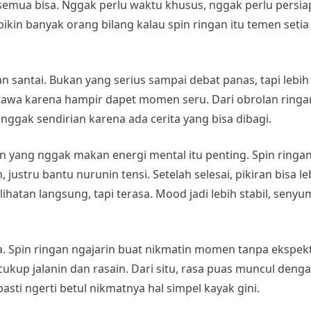
 semua bisa. Nggak perlu waktu khusus, nggak perlu persia
 bikin banyak orang bilang kalau spin ringan itu temen setia
lan santai. Bukan yang serius sampai debat panas, tapi lebih
etawa karena hampir dapet momen seru. Dari obrolan ringan
ggak sendirian karena ada cerita yang bisa dibagi.
 yang nggak makan energi mental itu penting. Spin ringan
justru bantu nurunin tensi. Setelah selesai, pikiran bisa le
ihatan langsung, tapi terasa. Mood jadi lebih stabil, senyu
ya. Spin ringan ngajarin buat nikmatin momen tanpa ekspek
up jalanin dan rasain. Dari situ, rasa puas muncul denga
ti ngerti betul nikmatnya hal simpel kayak gini.