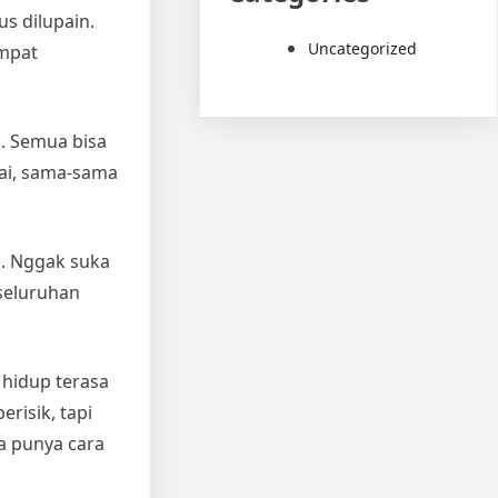
s dilupain.
Uncategorized
empat
l. Semua bisa
tai, sama-sama
un. Nggak suka
seluruhan
n hidup terasa
risik, tapi
ya punya cara