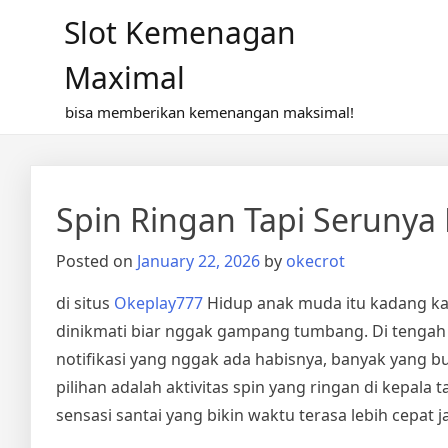
Skip
Slot Kemenagan
to
content
Maximal
bisa memberikan kemenangan maksimal!
Spin Ringan Tapi Serunya
Posted on
January 22, 2026
by
okecrot
di situs
Okeplay777
Hidup anak muda itu kadang kaya
dinikmati biar nggak gampang tumbang. Di tengah ru
notifikasi yang nggak ada habisnya, banyak yang bu
pilihan adalah aktivitas spin yang ringan di kepala
sensasi santai yang bikin waktu terasa lebih cepat j