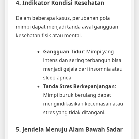
4. Indikator Kondisi Kesehatan
Dalam beberapa kasus, perubahan pola
mimpi dapat menjadi tanda awal gangguan
kesehatan fisik atau mental.
Gangguan Tidur
: Mimpi yang
intens dan sering terbangun bisa
menjadi gejala dari insomnia atau
sleep apnea.
Tanda Stres Berkepanjangan
:
Mimpi buruk berulang dapat
mengindikasikan kecemasan atau
stres yang tidak ditangani.
5. Jendela Menuju Alam Bawah Sadar