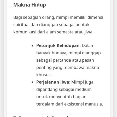
Makna Hidup
Bagi sebagian orang, mimpi memiliki dimensi
spiritual dan dianggap sebagai bentuk
komunikasi dari alam semesta atau jiwa.
Petunjuk Kehidupan
: Dalam
banyak budaya, mimpi dianggap
sebagai pertanda atau pesan
penting yang membawa makna
khusus.
Perjalanan Jiwa
: Mimpi juga
dipandang sebagai medium
untuk menyentuh bagian
terdalam dari eksistensi manusia.