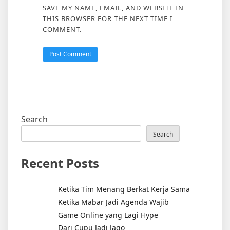
SAVE MY NAME, EMAIL, AND WEBSITE IN
THIS BROWSER FOR THE NEXT TIME I
COMMENT.
Search
Search
Recent Posts
Ketika Tim Menang Berkat Kerja Sama
Ketika Mabar Jadi Agenda Wajib
Game Online yang Lagi Hype
Dari Cupu Jadi Jago