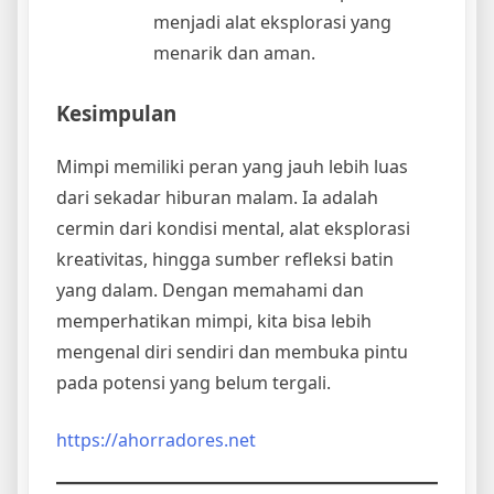
menjadi alat eksplorasi yang
menarik dan aman.
Kesimpulan
Mimpi memiliki peran yang jauh lebih luas
dari sekadar hiburan malam. Ia adalah
cermin dari kondisi mental, alat eksplorasi
kreativitas, hingga sumber refleksi batin
yang dalam. Dengan memahami dan
memperhatikan mimpi, kita bisa lebih
mengenal diri sendiri dan membuka pintu
pada potensi yang belum tergali.
https://ahorradores.net