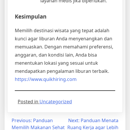
layanan medis jika diperlukan.
Kesimpulan
Memilih destinasi wisata yang tepat adalah
kunci agar liburan Anda menyenangkan dan
memuaskan. Dengan memahami preferensi,
anggaran, dan kondisi lain, Anda bisa
menentukan lokasi yang sesuai untuk
mendapatkan pengalaman liburan terbaik.
https://www.quikhiring.com
Posted in
Uncategorized
Post
Previous:
Panduan
Next:
Panduan Menata
Memilih Makanan Sehat
Ruang Kerja agar Lebih