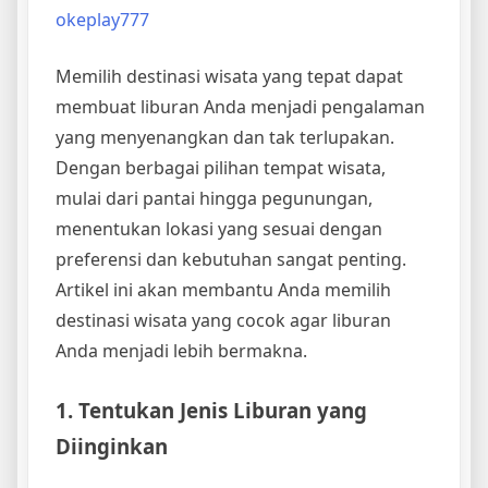
okeplay777
Memilih destinasi wisata yang tepat dapat
membuat liburan Anda menjadi pengalaman
yang menyenangkan dan tak terlupakan.
Dengan berbagai pilihan tempat wisata,
mulai dari pantai hingga pegunungan,
menentukan lokasi yang sesuai dengan
preferensi dan kebutuhan sangat penting.
Artikel ini akan membantu Anda memilih
destinasi wisata yang cocok agar liburan
Anda menjadi lebih bermakna.
1. Tentukan Jenis Liburan yang
Diinginkan