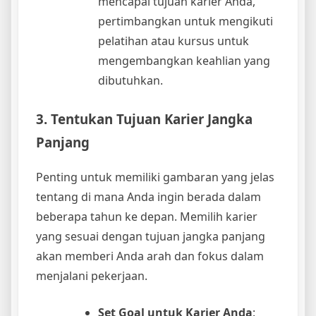
mencapai tujuan karier Anda,
pertimbangkan untuk mengikuti
pelatihan atau kursus untuk
mengembangkan keahlian yang
dibutuhkan.
3. Tentukan Tujuan Karier Jangka
Panjang
Penting untuk memiliki gambaran yang jelas
tentang di mana Anda ingin berada dalam
beberapa tahun ke depan. Memilih karier
yang sesuai dengan tujuan jangka panjang
akan memberi Anda arah dan fokus dalam
menjalani pekerjaan.
Set Goal untuk Karier Anda
: