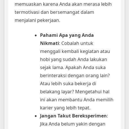
memuaskan karena Anda akan merasa lebih
termotivasi dan bersemangat dalam
menjalani pekerjaan.
Pahami Apa yang Anda
Nikmati
: Cobalah untuk
menggali kembali kegiatan atau
hobi yang sudah Anda lakukan
sejak lama. Apakah Anda suka
berinteraksi dengan orang lain?
Atau lebih suka bekerja di
belakang layar? Mengetahui hal
ini akan membantu Anda memilih
karier yang lebih tepat.
Jangan Takut Bereksperimen
:
Jika Anda belum yakin dengan