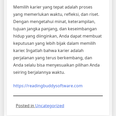
Memilih karier yang tepat adalah proses
yang memerlukan waktu, refleksi, dan riset.
Dengan mengetahui minat, keterampilan,
tujuan jangka panjang, dan keseimbangan
hidup yang diinginkan, Anda dapat membuat
keputusan yang lebih bijak dalam memilih
karier. Ingatlah bahwa karier adalah
perjalanan yang terus berkembang, dan
Anda selalu bisa menyesuaikan pilihan Anda
seiring berjalannya waktu.
https://readingbuddysoftware.com
Posted in
Uncategorized