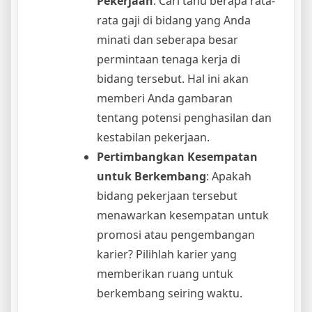
Pekerjaan
: Cari tahu berapa rata-
rata gaji di bidang yang Anda
minati dan seberapa besar
permintaan tenaga kerja di
bidang tersebut. Hal ini akan
memberi Anda gambaran
tentang potensi penghasilan dan
kestabilan pekerjaan.
Pertimbangkan Kesempatan
untuk Berkembang
: Apakah
bidang pekerjaan tersebut
menawarkan kesempatan untuk
promosi atau pengembangan
karier? Pilihlah karier yang
memberikan ruang untuk
berkembang seiring waktu.