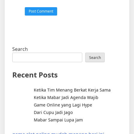
Search
Search
Recent Posts
Ketika Tim Menang Berkat Kerja Sama
Ketika Mabar Jadi Agenda Wajib
Game Online yang Lagi Hype
Dari Cupu Jadi Jago
Mabar Sampai Lupa Jam