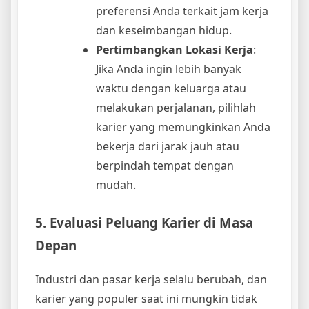
preferensi Anda terkait jam kerja
dan keseimbangan hidup.
Pertimbangkan Lokasi Kerja
:
Jika Anda ingin lebih banyak
waktu dengan keluarga atau
melakukan perjalanan, pilihlah
karier yang memungkinkan Anda
bekerja dari jarak jauh atau
berpindah tempat dengan
mudah.
5. Evaluasi Peluang Karier di Masa
Depan
Industri dan pasar kerja selalu berubah, dan
karier yang populer saat ini mungkin tidak