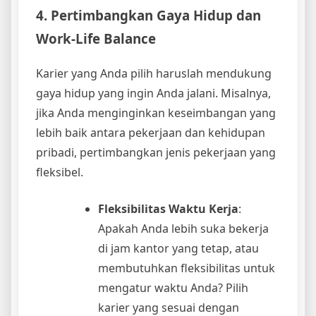
4. Pertimbangkan Gaya Hidup dan
Work-Life Balance
Karier yang Anda pilih haruslah mendukung
gaya hidup yang ingin Anda jalani. Misalnya,
jika Anda menginginkan keseimbangan yang
lebih baik antara pekerjaan dan kehidupan
pribadi, pertimbangkan jenis pekerjaan yang
fleksibel.
Fleksibilitas Waktu Kerja
:
Apakah Anda lebih suka bekerja
di jam kantor yang tetap, atau
membutuhkan fleksibilitas untuk
mengatur waktu Anda? Pilih
karier yang sesuai dengan