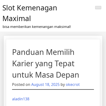
Skip
Slot Kemenagan
to
content
Maximal
bisa memberikan kemenangan maksimal!
Panduan Memilih
Karier yang Tepat
untuk Masa Depan
Posted on
August 18, 2025
by
okecrot
aladin138