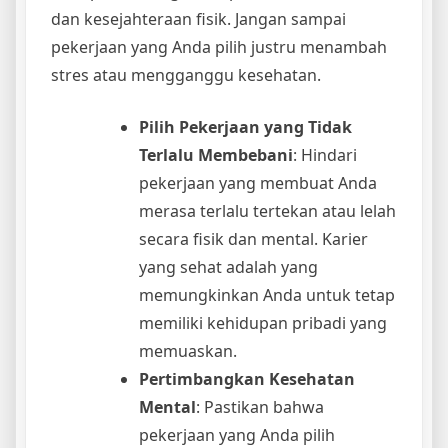
dan kesejahteraan fisik. Jangan sampai
pekerjaan yang Anda pilih justru menambah
stres atau mengganggu kesehatan.
Pilih Pekerjaan yang Tidak
Terlalu Membebani
: Hindari
pekerjaan yang membuat Anda
merasa terlalu tertekan atau lelah
secara fisik dan mental. Karier
yang sehat adalah yang
memungkinkan Anda untuk tetap
memiliki kehidupan pribadi yang
memuaskan.
Pertimbangkan Kesehatan
Mental
: Pastikan bahwa
pekerjaan yang Anda pilih