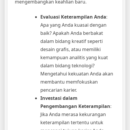
mengembangkan keahlian baru.
Evaluasi Keterampilan Anda
:
Apa yang Anda kuasai dengan
baik? Apakah Anda berbakat
dalam bidang kreatif seperti
desain grafis, atau memiliki
kemampuan analitis yang kuat
dalam bidang teknologi?
Mengetahui kekuatan Anda akan
membantu memfokuskan
pencarian karier.
Investasi dalam
Pengembangan Keterampilan
:
Jika Anda merasa kekurangan
keterampilan tertentu untuk