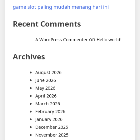
game slot paling mudah menang hari ini
Recent Comments
on
A WordPress Commenter
Hello world!
Archives
August 2026
June 2026
May 2026
April 2026
March 2026
February 2026
January 2026
December 2025
November 2025