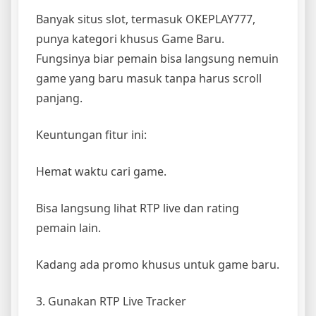
Banyak situs slot, termasuk OKEPLAY777,
punya kategori khusus Game Baru.
Fungsinya biar pemain bisa langsung nemuin
game yang baru masuk tanpa harus scroll
panjang.
Keuntungan fitur ini:
Hemat waktu cari game.
Bisa langsung lihat RTP live dan rating
pemain lain.
Kadang ada promo khusus untuk game baru.
3. Gunakan RTP Live Tracker