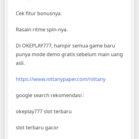
Cek fitur bonusnya.
Rasain ritme spin-nya.
Di OKEPLAY777, hampir semua game baru
punya mode demo gratis sebelum main uang
asli.
https://www.nittanypaper.com/nittany
google search rekomendasi :
okeplay777 slot terbaru
slot terbaru gacor