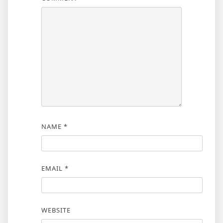
NAME
*
EMAIL
*
WEBSITE