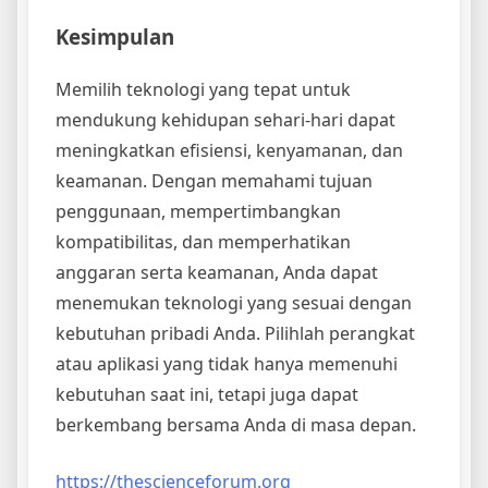
Kesimpulan
Memilih teknologi yang tepat untuk
mendukung kehidupan sehari-hari dapat
meningkatkan efisiensi, kenyamanan, dan
keamanan. Dengan memahami tujuan
penggunaan, mempertimbangkan
kompatibilitas, dan memperhatikan
anggaran serta keamanan, Anda dapat
menemukan teknologi yang sesuai dengan
kebutuhan pribadi Anda. Pilihlah perangkat
atau aplikasi yang tidak hanya memenuhi
kebutuhan saat ini, tetapi juga dapat
berkembang bersama Anda di masa depan.
https://thescienceforum.org