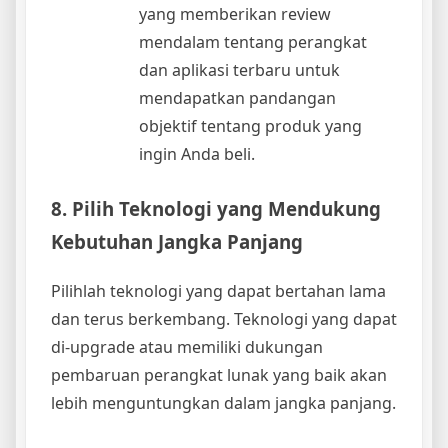
yang memberikan review
mendalam tentang perangkat
dan aplikasi terbaru untuk
mendapatkan pandangan
objektif tentang produk yang
ingin Anda beli.
8. Pilih Teknologi yang Mendukung
Kebutuhan Jangka Panjang
Pilihlah teknologi yang dapat bertahan lama
dan terus berkembang. Teknologi yang dapat
di-upgrade atau memiliki dukungan
pembaruan perangkat lunak yang baik akan
lebih menguntungkan dalam jangka panjang.