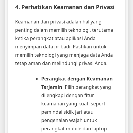
4. Perhatikan Keamanan dan Privasi
Keamanan dan privasi adalah hal yang
penting dalam memilih teknologi, terutama
ketika perangkat atau aplikasi Anda
menyimpan data pribadi. Pastikan untuk
memilih teknologi yang menjaga data Anda
tetap aman dan melindungi privasi Anda.
Perangkat dengan Keamanan
Terjamin
: Pilih perangkat yang
dilengkapi dengan fitur
keamanan yang kuat, seperti
pemindai sidik jari atau
pengenalan wajah untuk
perangkat mobile dan laptop.