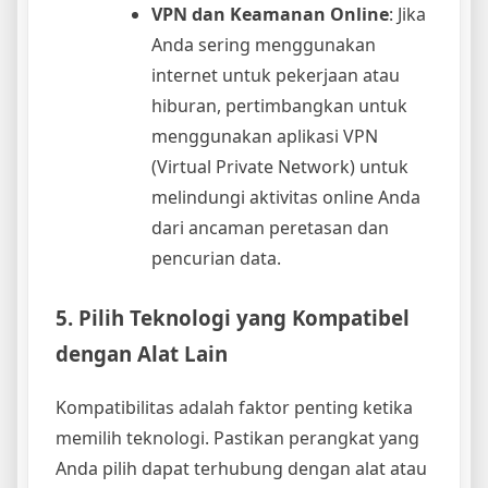
VPN dan Keamanan Online
: Jika
Anda sering menggunakan
internet untuk pekerjaan atau
hiburan, pertimbangkan untuk
menggunakan aplikasi VPN
(Virtual Private Network) untuk
melindungi aktivitas online Anda
dari ancaman peretasan dan
pencurian data.
5. Pilih Teknologi yang Kompatibel
dengan Alat Lain
Kompatibilitas adalah faktor penting ketika
memilih teknologi. Pastikan perangkat yang
Anda pilih dapat terhubung dengan alat atau