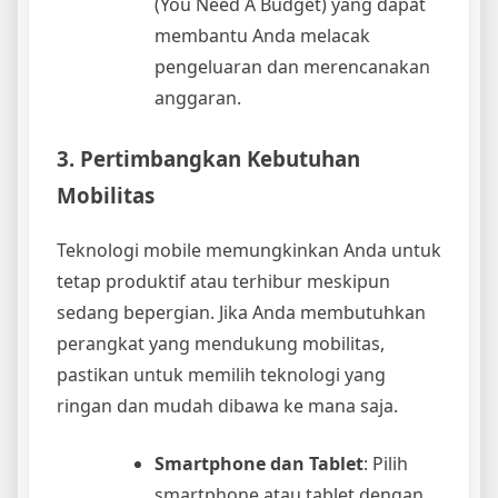
(You Need A Budget) yang dapat
membantu Anda melacak
pengeluaran dan merencanakan
anggaran.
3. Pertimbangkan Kebutuhan
Mobilitas
Teknologi mobile memungkinkan Anda untuk
tetap produktif atau terhibur meskipun
sedang bepergian. Jika Anda membutuhkan
perangkat yang mendukung mobilitas,
pastikan untuk memilih teknologi yang
ringan dan mudah dibawa ke mana saja.
Smartphone dan Tablet
: Pilih
smartphone atau tablet dengan