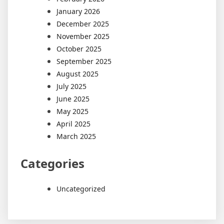
January 2026
December 2025
November 2025
October 2025
September 2025
August 2025
July 2025
June 2025
May 2025
April 2025
March 2025
Categories
Uncategorized