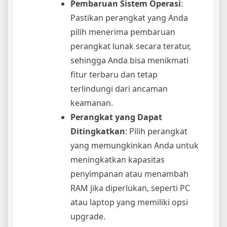
Pembaruan Sistem Operasi
:
Pastikan perangkat yang Anda
pilih menerima pembaruan
perangkat lunak secara teratur,
sehingga Anda bisa menikmati
fitur terbaru dan tetap
terlindungi dari ancaman
keamanan.
Perangkat yang Dapat
Ditingkatkan
: Pilih perangkat
yang memungkinkan Anda untuk
meningkatkan kapasitas
penyimpanan atau menambah
RAM jika diperlukan, seperti PC
atau laptop yang memiliki opsi
upgrade.