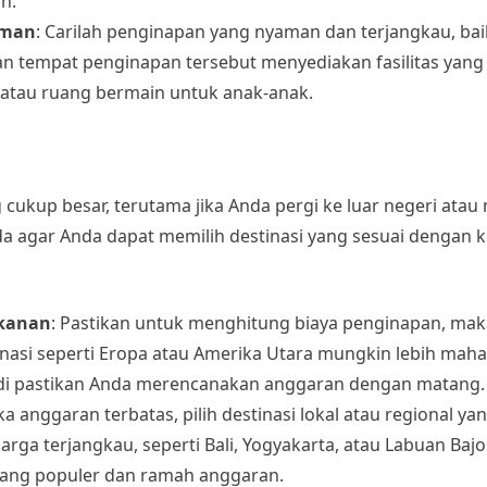
n.
aman
: Carilah penginapan yang nyaman dan terjangkau, baik
ikan tempat penginapan tersebut menyediakan fasilitas yan
 atau ruang bermain untuk anak-anak.
ukup besar, terutama jika Anda pergi ke luar negeri atau
nda agar Anda dapat memilih destinasi yang sesuai denga
kanan
: Pastikan untuk menghitung biaya penginapan, mak
stinasi seperti Eropa atau Amerika Utara mungkin lebih maha
adi pastikan Anda merencanakan anggaran dengan matang.
Jika anggaran terbatas, pilih destinasi lokal atau regional ya
a terjangkau, seperti Bali, Yogyakarta, atau Labuan Bajo 
a yang populer dan ramah anggaran.