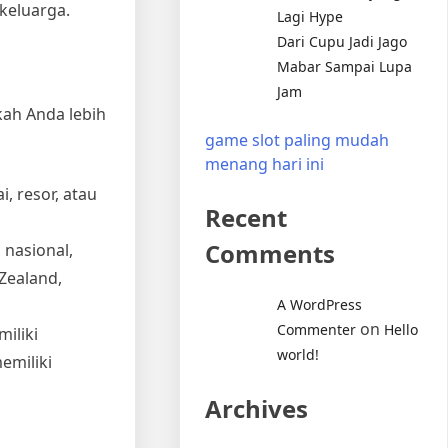
keluarga.
Lagi Hype
Dari Cupu Jadi Jago
Mabar Sampai Lupa
Jam
kah Anda lebih
game slot paling mudah
menang hari ini
i, resor, atau
Recent
Comments
 nasional,
 Zealand,
A WordPress
on
Commenter
Hello
iliki
world!
emiliki
Archives