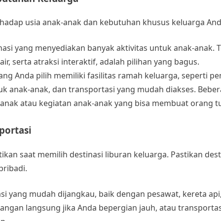
rhadap usia anak-anak dan kebutuhan khusus keluarga And
stinasi yang menyediakan banyak aktivitas untuk anak-anak.
r, serta atraksi interaktif, adalah pilihan yang bagus.
yang Anda pilih memiliki fasilitas ramah keluarga, seperti 
 anak-anak, dan transportasi yang mudah diakses. Bebera
nak atau kegiatan anak-anak yang bisa membuat orang tua
portasi
tikan saat memilih destinasi liburan keluarga. Pastikan dest
ribadi.
inasi yang mudah dijangkau, baik dengan pesawat, kereta api
bangan langsung jika Anda bepergian jauh, atau transport