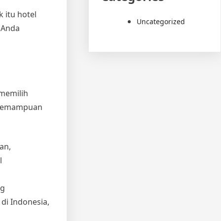
 itu hotel
Uncategorized
g Anda
 memilih
n kemampuan
an,
l
ng
di Indonesia,