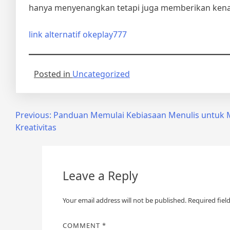
hanya menyenangkan tetapi juga memberikan kenan
link alternatif okeplay777
Posted in
Uncategorized
Post
Previous:
Panduan Memulai Kebiasaan Menulis untuk
Kreativitas
navigation
Leave a Reply
Your email address will not be published.
Required fiel
COMMENT
*