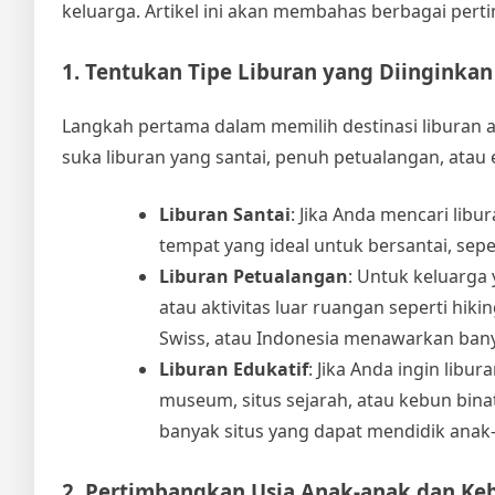
keluarga. Artikel ini akan membahas berbagai pert
1. Tentukan Tipe Liburan yang Diinginkan
Langkah pertama dalam memilih destinasi liburan a
suka liburan yang santai, penuh petualangan, atau 
Liburan Santai
: Jika Anda mencari libu
tempat yang ideal untuk bersantai, seper
Liburan Petualangan
: Untuk keluarga
atau aktivitas luar ruangan seperti hik
Swiss, atau Indonesia menawarkan bany
Liburan Edukatif
: Jika Anda ingin libu
museum, situs sejarah, atau kebun binat
banyak situs yang dapat mendidik ana
2. Pertimbangkan Usia Anak-anak dan Ke