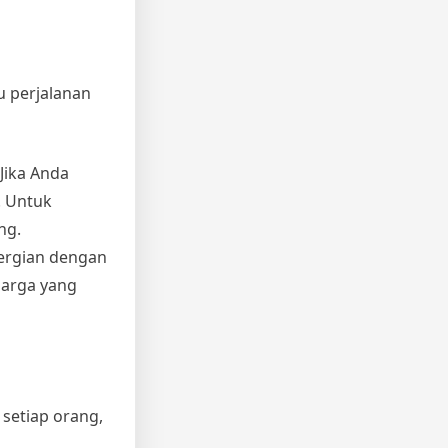
u perjalanan
Jika Anda
. Untuk
ng.
epergian dengan
uarga yang
setiap orang,