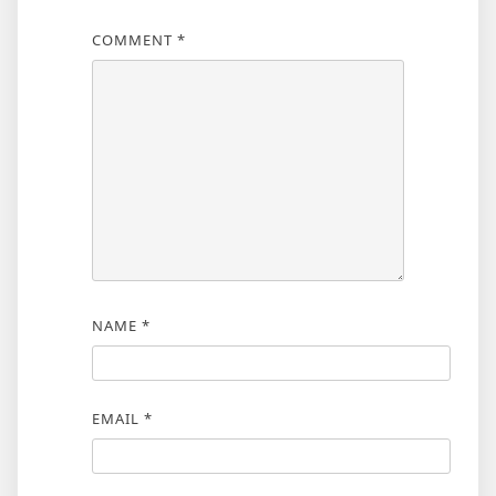
COMMENT
*
NAME
*
EMAIL
*