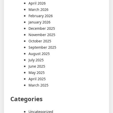
April 2026
March 2026
February 2026
January 2026
December 2025
November 2025
October 2025
September 2025
August 2025
July 2025
June 2025
May 2025
April 2025
March 2025
Categories
Uncategorized