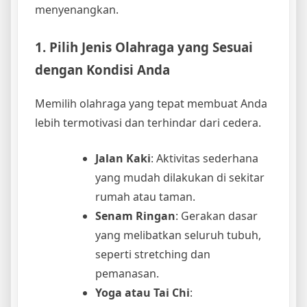
menyenangkan.
1. Pilih Jenis Olahraga yang Sesuai
dengan Kondisi Anda
Memilih olahraga yang tepat membuat Anda
lebih termotivasi dan terhindar dari cedera.
Jalan Kaki
: Aktivitas sederhana
yang mudah dilakukan di sekitar
rumah atau taman.
Senam Ringan
: Gerakan dasar
yang melibatkan seluruh tubuh,
seperti stretching dan
pemanasan.
Yoga atau Tai Chi
: