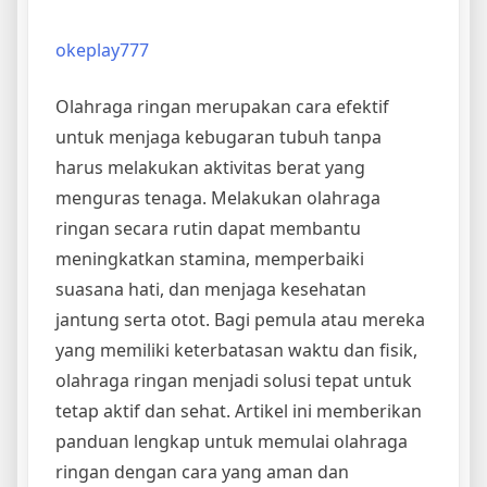
okeplay777
Olahraga ringan merupakan cara efektif
untuk menjaga kebugaran tubuh tanpa
harus melakukan aktivitas berat yang
menguras tenaga. Melakukan olahraga
ringan secara rutin dapat membantu
meningkatkan stamina, memperbaiki
suasana hati, dan menjaga kesehatan
jantung serta otot. Bagi pemula atau mereka
yang memiliki keterbatasan waktu dan fisik,
olahraga ringan menjadi solusi tepat untuk
tetap aktif dan sehat. Artikel ini memberikan
panduan lengkap untuk memulai olahraga
ringan dengan cara yang aman dan