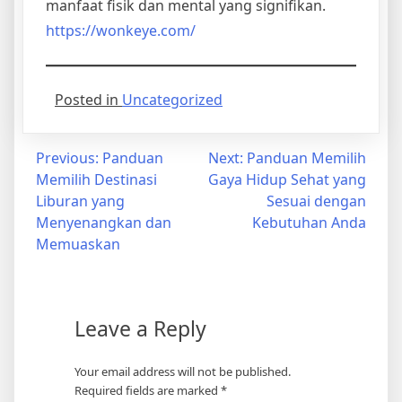
manfaat fisik dan mental yang signifikan.
https://wonkeye.com/
Posted in
Uncategorized
Post
Previous:
Panduan
Next:
Panduan Memilih
Memilih Destinasi
Gaya Hidup Sehat yang
navigation
Liburan yang
Sesuai dengan
Menyenangkan dan
Kebutuhan Anda
Memuaskan
Leave a Reply
Your email address will not be published.
Required fields are marked
*