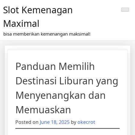
Skip
Slot Kemenagan
to
content
Maximal
bisa memberikan kemenangan maksimal!
Panduan Memilih
Destinasi Liburan yang
Menyenangkan dan
Memuaskan
Posted on
June 18, 2025
by
okecrot