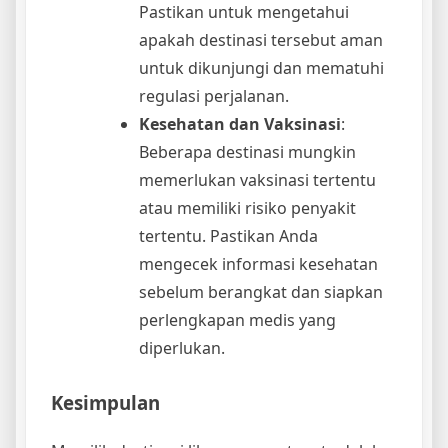
Pastikan untuk mengetahui
apakah destinasi tersebut aman
untuk dikunjungi dan mematuhi
regulasi perjalanan.
Kesehatan dan Vaksinasi
:
Beberapa destinasi mungkin
memerlukan vaksinasi tertentu
atau memiliki risiko penyakit
tertentu. Pastikan Anda
mengecek informasi kesehatan
sebelum berangkat dan siapkan
perlengkapan medis yang
diperlukan.
Kesimpulan