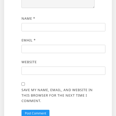
NAME
*
EMAIL
*
WEBSITE
SAVE MY NAME, EMAIL, AND WEBSITE IN
THIS BROWSER FOR THE NEXT TIME I
COMMENT.