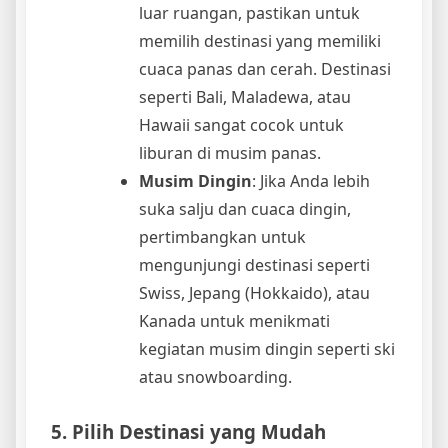
luar ruangan, pastikan untuk
memilih destinasi yang memiliki
cuaca panas dan cerah. Destinasi
seperti Bali, Maladewa, atau
Hawaii sangat cocok untuk
liburan di musim panas.
Musim Dingin
: Jika Anda lebih
suka salju dan cuaca dingin,
pertimbangkan untuk
mengunjungi destinasi seperti
Swiss, Jepang (Hokkaido), atau
Kanada untuk menikmati
kegiatan musim dingin seperti ski
atau snowboarding.
5. Pilih Destinasi yang Mudah