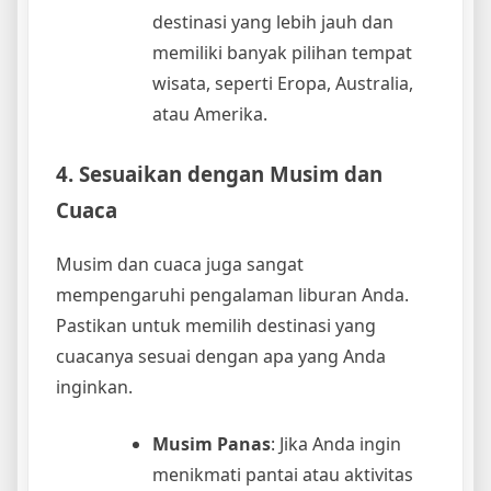
destinasi yang lebih jauh dan
memiliki banyak pilihan tempat
wisata, seperti Eropa, Australia,
atau Amerika.
4. Sesuaikan dengan Musim dan
Cuaca
Musim dan cuaca juga sangat
mempengaruhi pengalaman liburan Anda.
Pastikan untuk memilih destinasi yang
cuacanya sesuai dengan apa yang Anda
inginkan.
Musim Panas
: Jika Anda ingin
menikmati pantai atau aktivitas