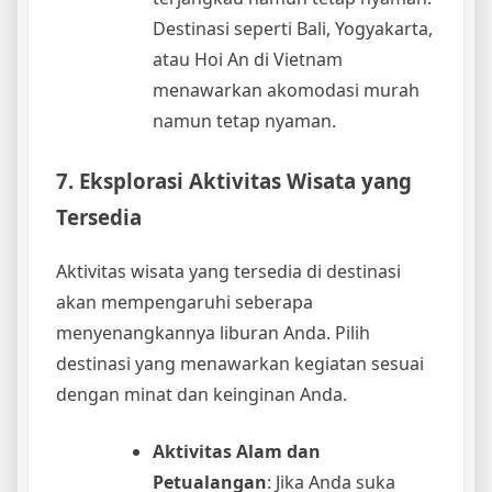
Destinasi seperti Bali, Yogyakarta,
atau Hoi An di Vietnam
menawarkan akomodasi murah
namun tetap nyaman.
7. Eksplorasi Aktivitas Wisata yang
Tersedia
Aktivitas wisata yang tersedia di destinasi
akan mempengaruhi seberapa
menyenangkannya liburan Anda. Pilih
destinasi yang menawarkan kegiatan sesuai
dengan minat dan keinginan Anda.
Aktivitas Alam dan
Petualangan
: Jika Anda suka