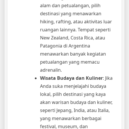
alam dan petualangan, pilih
destinasi yang menawarkan
hiking, rafting, atau aktivitas luar
ruangan lainnya. Tempat seperti
New Zealand, Costa Rica, atau
Patagonia di Argentina
menawarkan banyak kegiatan
petualangan yang memacu
adrenalin.
Wisata Budaya dan Kuliner
: Jika
Anda suka menjelajahi budaya
lokal, pilih destinasi yang kaya
akan warisan budaya dan kuliner,
seperti Jepang, India, atau Italia,
yang menawarkan berbagai
festival, museum, dan