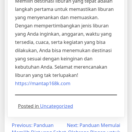
Memilih destinasi liburan yang tepat adalah
langkah pertama untuk memastikan liburan
yang menyenankan dan memuaskan.
Dengan mempertimbangkan jenis liburan
yang Anda inginkan, anggaran, waktu yang
tersedia, cuaca, serta kegiatan yang bisa
dilakukan, Anda bisa menemukan destinasi
yang sesuai dengan keinginan dan
kebutuhan Anda. Selamat merencanakan
liburan yang tak terlupakan!
https://mantap168k.com
Posted in
Uncategorized
Post
Previous:
Panduan
Next:
Panduan Memulai