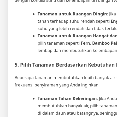
dengan kondisi suhu dan kelembapan di ruangan A
Tanaman untuk Ruangan Dingin
: Ji
tahan terhadap suhu rendah seperti
Eng
suhu yang lebih rendah dan tidak terlal
Tanaman untuk Ruangan Hangat da
pilih tanaman seperti
Fern
,
Bamboo Pa
lembap dan membutuhkan kelembapan 
5. Pilih Tanaman Berdasarkan Kebutuhan
Beberapa tanaman membutuhkan lebih banyak air d
frekuensi penyiraman yang Anda inginkan.
Tanaman Tahan Kekeringan
: Jika An
membutuhkan banyak air, pilih tanaman
di dalam daun atau batangnya, sehingga