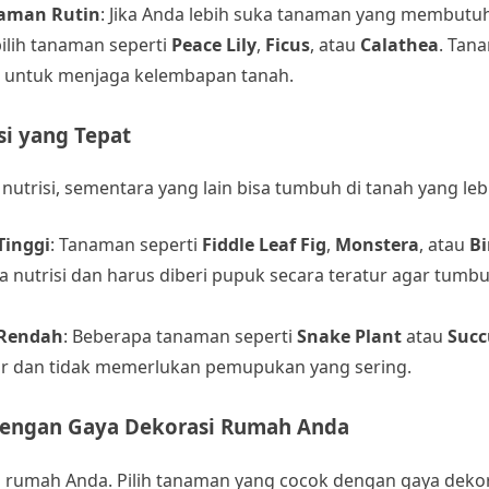
aman Rutin
: Jika Anda lebih suka tanaman yang membutu
pilih tanaman seperti
Peace Lily
,
Ficus
, atau
Calathea
. Tan
 untuk menjaga kelembapan tanah.
si yang Tepat
risi, sementara yang lain bisa tumbuh di tanah yang leb
Tinggi
: Tanaman seperti
Fiddle Leaf Fig
,
Monstera
, atau
Bi
nutrisi dan harus diberi pupuk secara teratur agar tumb
 Rendah
: Beberapa tanaman seperti
Snake Plant
atau
Succ
ur dan tidak memerlukan pemupukan yang sering.
i dengan Gaya Dekorasi Rumah Anda
 rumah Anda. Pilih tanaman yang cocok dengan gaya deko