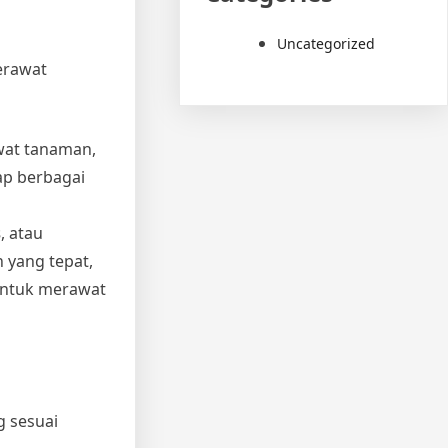
Uncategorized
erawat
wat tanaman,
ap berbagai
s
, atau
 yang tepat,
untuk merawat
g sesuai