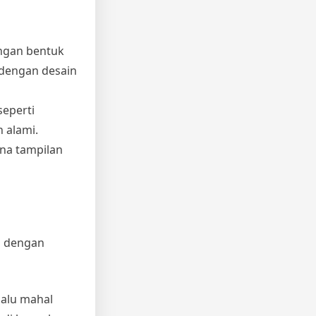
engan bentuk
 dengan desain
seperti
 alami.
na tampilan
i dengan
lalu mahal