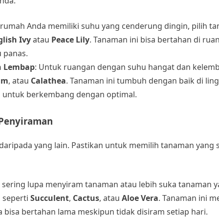
nda.
ka rumah Anda memiliki suhu yang cenderung dingin, pilih 
lish Ivy
atau
Peace Lily
. Tanaman ini bisa bertahan di ru
u panas.
n Lembap
: Untuk ruangan dengan suhu hangat dan kelemb
lm
, atau
Calathea
. Tanaman ini tumbuh dengan baik di li
untuk berkembang dengan optimal.
 Penyiraman
aripada yang lain. Pastikan untuk memilih tanaman yang 
da sering lupa menyiram tanaman atau lebih suka tanaman y
 seperti
Succulent
,
Cactus
, atau
Aloe Vera
. Tanaman ini m
 bisa bertahan lama meskipun tidak disiram setiap hari.