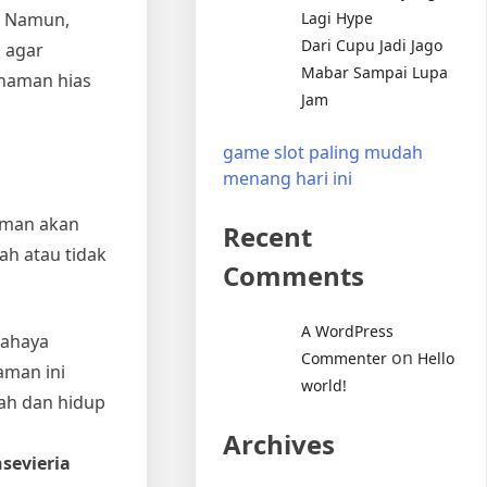
Lagi Hype
. Namun,
Dari Cupu Jadi Jago
 agar
Mabar Sampai Lupa
naman hias
Jam
game slot paling mudah
menang hari ini
aman akan
Recent
h atau tidak
Comments
A WordPress
cahaya
on
Commenter
Hello
aman ini
world!
ah dan hidup
Archives
sevieria