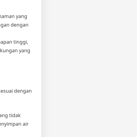
tanaman yang
angan dengan
apan tinggi,
ngkungan yang
sesuai dengan
ang tidak
enyimpan air