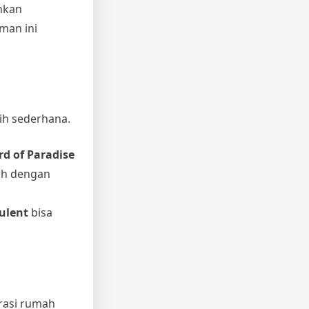
hkan
aman ini
ih sederhana.
rd of Paradise
uh dengan
ulent
bisa
rasi rumah