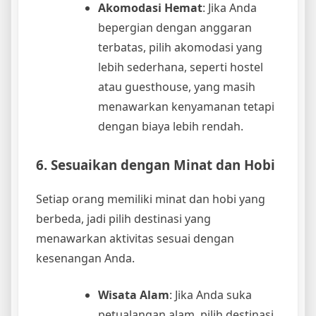
Akomodasi Hemat
: Jika Anda
bepergian dengan anggaran
terbatas, pilih akomodasi yang
lebih sederhana, seperti hostel
atau guesthouse, yang masih
menawarkan kenyamanan tetapi
dengan biaya lebih rendah.
6. Sesuaikan dengan Minat dan Hobi
Setiap orang memiliki minat dan hobi yang
berbeda, jadi pilih destinasi yang
menawarkan aktivitas sesuai dengan
kesenangan Anda.
Wisata Alam
: Jika Anda suka
petualangan alam, pilih destinasi