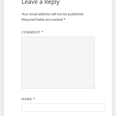
Leave a Reply
Your email address will not be published.
Required fields are marked
*
COMMENT
*
NAME
*