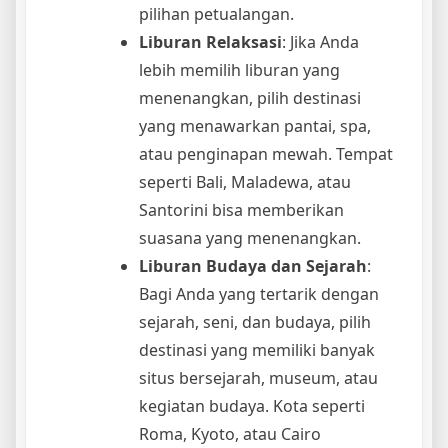
pilihan petualangan.
Liburan Relaksasi
: Jika Anda
lebih memilih liburan yang
menenangkan, pilih destinasi
yang menawarkan pantai, spa,
atau penginapan mewah. Tempat
seperti Bali, Maladewa, atau
Santorini bisa memberikan
suasana yang menenangkan.
Liburan Budaya dan Sejarah
:
Bagi Anda yang tertarik dengan
sejarah, seni, dan budaya, pilih
destinasi yang memiliki banyak
situs bersejarah, museum, atau
kegiatan budaya. Kota seperti
Roma, Kyoto, atau Cairo