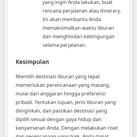
yang ingin Anda lakukan, buat
rencana perjalanan atau itinerary.
Ini akan membantu Anda
memaksimalkan waktu liburan
dan menghindari kebingungan
selama perjalanan.
Kesimpulan
Memilih destinasi liburan yang tepat
memerlukan perencanaan yang matang,
mulai dari anggaran hingga preferensi
pribadi. Tentukan tujuan, jenis liburan yang
diinginkan, dan pastikan destinasi yang
dipilih sesuai dengan gaya hidup dan
kenyamanan Anda. Dengan melakukan riset
dan perencanaan yang baik, Anda dapat