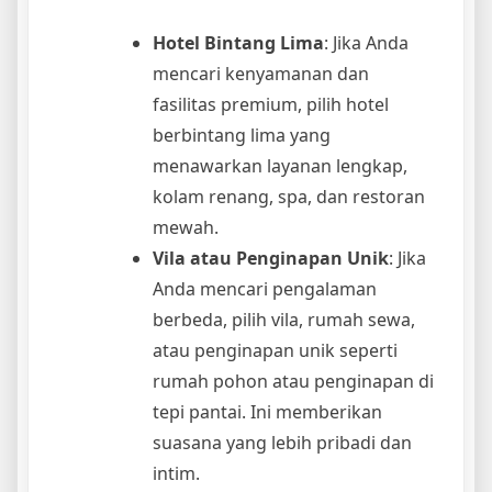
Hotel Bintang Lima
: Jika Anda
mencari kenyamanan dan
fasilitas premium, pilih hotel
berbintang lima yang
menawarkan layanan lengkap,
kolam renang, spa, dan restoran
mewah.
Vila atau Penginapan Unik
: Jika
Anda mencari pengalaman
berbeda, pilih vila, rumah sewa,
atau penginapan unik seperti
rumah pohon atau penginapan di
tepi pantai. Ini memberikan
suasana yang lebih pribadi dan
intim.