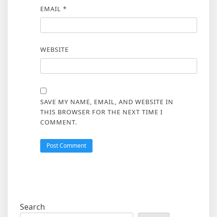
EMAIL
*
WEBSITE
SAVE MY NAME, EMAIL, AND WEBSITE IN
THIS BROWSER FOR THE NEXT TIME I
COMMENT.
Search