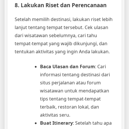
8. Lakukan Riset dan Perencanaan
Setelah memilih destinasi, lakukan riset lebih
lanjut tentang tempat tersebut. Cek ulasan
dari wisatawan sebelumnya, cari tahu
tempat-tempat yang wajib dikunjungi, dan
tentukan aktivitas yang ingin Anda lakukan.
Baca Ulasan dan Forum
: Cari
informasi tentang destinasi dari
situs perjalanan atau forum
wisatawan untuk mendapatkan
tips tentang tempat-tempat
terbaik, restoran lokal, dan
aktivitas seru.
Buat Itinerary
: Setelah tahu apa