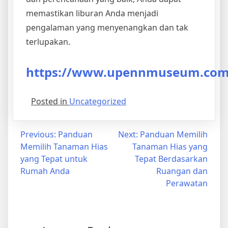
memastikan liburan Anda menjadi
pengalaman yang menyenangkan dan tak
terlupakan.
https://www.upennmuseum.co
Posted in
Uncategorized
Post
Previous:
Panduan
Next:
Panduan Memilih
Memilih Tanaman Hias
Tanaman Hias yang
navigation
yang Tepat untuk
Tepat Berdasarkan
Rumah Anda
Ruangan dan
Perawatan