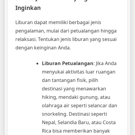
Inginkan
Liburan dapat memiliki berbagai jenis
pengalaman, mulai dari petualangan hingga
relaksasi. Tentukan jenis liburan yang sesuai
dengan keinginan Anda.
Liburan Petualangan
: Jika Anda
menyukai aktivitas luar ruangan
dan tantangan fisik, pilih
destinasi yang menawarkan
hiking, mendaki gunung, atau
olahraga air seperti selancar dan
snorkeling. Destinasi seperti
Nepal, Selandia Baru, atau Costa
Rica bisa memberikan banyak