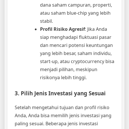
dana saham campuran, properti,
atau saham blue-chip yang lebih
stabil.
Profil Risiko Agresif
: Jika Anda
siap menghadapi fluktuasi pasar
dan mencari potensi keuntungan
yang lebih besar, saham individu,
start-up, atau cryptocurrency bisa
menjadi pilihan, meskipun
risikonya lebih tinggi.
3. Pilih Jenis Investasi yang Sesuai
Setelah mengetahui tujuan dan profil risiko
Anda, Anda bisa memilih jenis investasi yang
paling sesuai. Beberapa jenis investasi