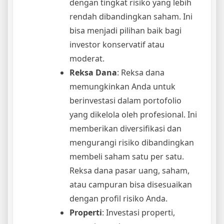
dengan tingkat risiko yang lebih
rendah dibandingkan saham. Ini
bisa menjadi pilihan baik bagi
investor konservatif atau
moderat.
Reksa Dana
: Reksa dana
memungkinkan Anda untuk
berinvestasi dalam portofolio
yang dikelola oleh profesional. Ini
memberikan diversifikasi dan
mengurangi risiko dibandingkan
membeli saham satu per satu.
Reksa dana pasar uang, saham,
atau campuran bisa disesuaikan
dengan profil risiko Anda.
Properti
: Investasi properti,