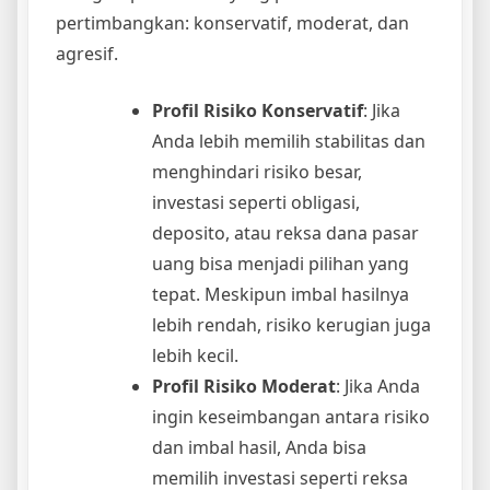
pertimbangkan: konservatif, moderat, dan
agresif.
Profil Risiko Konservatif
: Jika
Anda lebih memilih stabilitas dan
menghindari risiko besar,
investasi seperti obligasi,
deposito, atau reksa dana pasar
uang bisa menjadi pilihan yang
tepat. Meskipun imbal hasilnya
lebih rendah, risiko kerugian juga
lebih kecil.
Profil Risiko Moderat
: Jika Anda
ingin keseimbangan antara risiko
dan imbal hasil, Anda bisa
memilih investasi seperti reksa