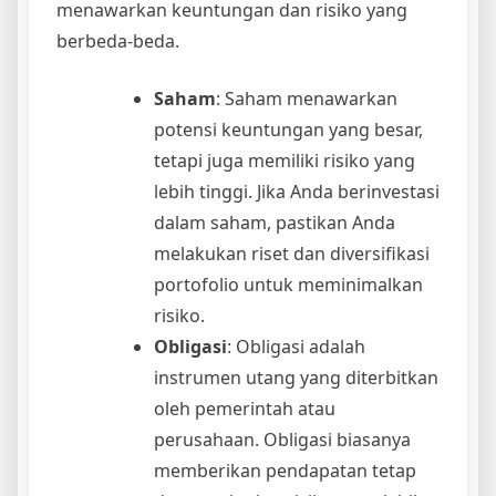
menawarkan keuntungan dan risiko yang
berbeda-beda.
Saham
: Saham menawarkan
potensi keuntungan yang besar,
tetapi juga memiliki risiko yang
lebih tinggi. Jika Anda berinvestasi
dalam saham, pastikan Anda
melakukan riset dan diversifikasi
portofolio untuk meminimalkan
risiko.
Obligasi
: Obligasi adalah
instrumen utang yang diterbitkan
oleh pemerintah atau
perusahaan. Obligasi biasanya
memberikan pendapatan tetap