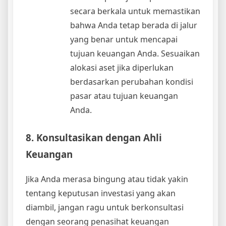
secara berkala untuk memastikan
bahwa Anda tetap berada di jalur
yang benar untuk mencapai
tujuan keuangan Anda. Sesuaikan
alokasi aset jika diperlukan
berdasarkan perubahan kondisi
pasar atau tujuan keuangan
Anda.
8. Konsultasikan dengan Ahli
Keuangan
Jika Anda merasa bingung atau tidak yakin
tentang keputusan investasi yang akan
diambil, jangan ragu untuk berkonsultasi
dengan seorang penasihat keuangan