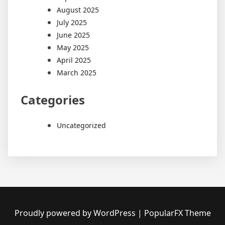
August 2025
July 2025
June 2025
May 2025
April 2025
March 2025
Categories
Uncategorized
Proudly powered by WordPress
|
PopularFX Theme