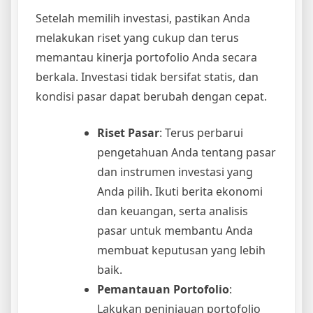
Setelah memilih investasi, pastikan Anda
melakukan riset yang cukup dan terus
memantau kinerja portofolio Anda secara
berkala. Investasi tidak bersifat statis, dan
kondisi pasar dapat berubah dengan cepat.
Riset Pasar
: Terus perbarui
pengetahuan Anda tentang pasar
dan instrumen investasi yang
Anda pilih. Ikuti berita ekonomi
dan keuangan, serta analisis
pasar untuk membantu Anda
membuat keputusan yang lebih
baik.
Pemantauan Portofolio
:
Lakukan peninjauan portofolio