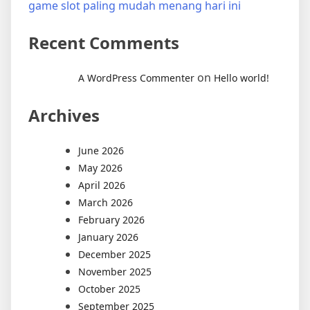
game slot paling mudah menang hari ini
Recent Comments
on
A WordPress Commenter
Hello world!
Archives
June 2026
May 2026
April 2026
March 2026
February 2026
January 2026
December 2025
November 2025
October 2025
September 2025