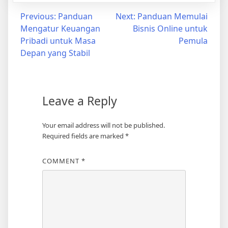
Post
Previous:
Panduan
Next:
Panduan Memulai
Mengatur Keuangan
Bisnis Online untuk
navigation
Pribadi untuk Masa
Pemula
Depan yang Stabil
Leave a Reply
Your email address will not be published.
Required fields are marked
*
COMMENT
*