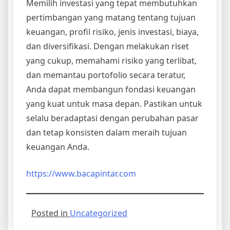
Memilih investasi yang tepat membutuhkan
pertimbangan yang matang tentang tujuan
keuangan, profil risiko, jenis investasi, biaya,
dan diversifikasi. Dengan melakukan riset
yang cukup, memahami risiko yang terlibat,
dan memantau portofolio secara teratur,
Anda dapat membangun fondasi keuangan
yang kuat untuk masa depan. Pastikan untuk
selalu beradaptasi dengan perubahan pasar
dan tetap konsisten dalam meraih tujuan
keuangan Anda.
https://www.bacapintar.com
Posted in
Uncategorized