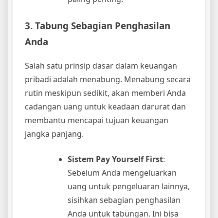
3. Tabung Sebagian Penghasilan
Anda
Salah satu prinsip dasar dalam keuangan
pribadi adalah menabung. Menabung secara
rutin meskipun sedikit, akan memberi Anda
cadangan uang untuk keadaan darurat dan
membantu mencapai tujuan keuangan
jangka panjang.
Sistem Pay Yourself First
:
Sebelum Anda mengeluarkan
uang untuk pengeluaran lainnya,
sisihkan sebagian penghasilan
Anda untuk tabungan. Ini bisa