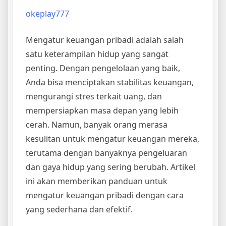
okeplay777
Mengatur keuangan pribadi adalah salah
satu keterampilan hidup yang sangat
penting. Dengan pengelolaan yang baik,
Anda bisa menciptakan stabilitas keuangan,
mengurangi stres terkait uang, dan
mempersiapkan masa depan yang lebih
cerah. Namun, banyak orang merasa
kesulitan untuk mengatur keuangan mereka,
terutama dengan banyaknya pengeluaran
dan gaya hidup yang sering berubah. Artikel
ini akan memberikan panduan untuk
mengatur keuangan pribadi dengan cara
yang sederhana dan efektif.