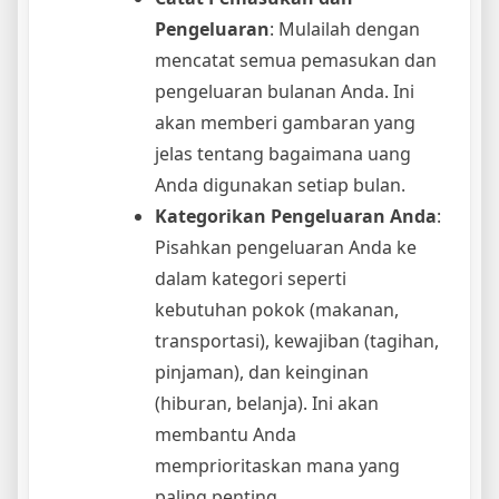
Pengeluaran
: Mulailah dengan
mencatat semua pemasukan dan
pengeluaran bulanan Anda. Ini
akan memberi gambaran yang
jelas tentang bagaimana uang
Anda digunakan setiap bulan.
Kategorikan Pengeluaran Anda
:
Pisahkan pengeluaran Anda ke
dalam kategori seperti
kebutuhan pokok (makanan,
transportasi), kewajiban (tagihan,
pinjaman), dan keinginan
(hiburan, belanja). Ini akan
membantu Anda
memprioritaskan mana yang
paling penting.