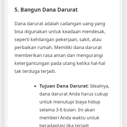
5. Bangun Dana Darurat
Dana darurat adalah cadangan uang yang
bisa digunakan untuk keadaan mendesak,
seperti kehilangan pekerjaan, sakit, atau
perbaikan rumah. Memiliki dana darurat
memberikan rasa aman dan mengurangi
ketergantungan pada utang ketika hal-hal
tak terduga terjadi.
Tujuan Dana Darurat
: Idealnya,
dana darurat Anda harus cukup
untuk menutupi biaya hidup
selama 3-6 bulan. Ini akan
memberi Anda waktu untuk
beradaptasi jika terjadi