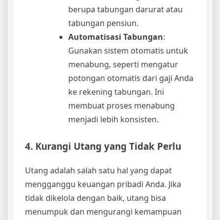
berupa tabungan darurat atau
tabungan pensiun.
Automatisasi Tabungan
:
Gunakan sistem otomatis untuk
menabung, seperti mengatur
potongan otomatis dari gaji Anda
ke rekening tabungan. Ini
membuat proses menabung
menjadi lebih konsisten.
4. Kurangi Utang yang Tidak Perlu
Utang adalah salah satu hal yang dapat
mengganggu keuangan pribadi Anda. Jika
tidak dikelola dengan baik, utang bisa
menumpuk dan mengurangi kemampuan