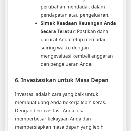
perubahan mendadak dalam
pendapatan atau pengeluaran.
Simak Keadaan Keuangan Anda
Secara Teratur
: Pastikan dana
darurat Anda tetap memadai
seiring waktu dengan
mengevaluasi kembali anggaran
dan pengeluaran Anda.
6. Investasikan untuk Masa Depan
Investasi adalah cara yang baik untuk
membuat uang Anda bekerja lebih keras.
Dengan berinvestasi, Anda bisa
memperbesar kekayaan Anda dan
mempersiapkan masa depan yang lebih