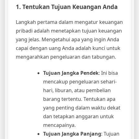
1. Tentukan Tujuan Keuangan Anda
Langkah pertama dalam mengatur keuangan
pribadi adalah menetapkan tujuan keuangan
yang jelas. Mengetahui apa yang ingin Anda
capai dengan uang Anda adalah kunci untuk
mengarahkan pengeluaran dan tabungan.
Tujuan Jangka Pendek
: Ini bisa
mencakup pengeluaran sehari-
hari, liburan, atau pembelian
barang tertentu. Tentukan apa
yang penting dalam waktu dekat
dan tetapkan anggaran untuk
mencapainya.
Tujuan Jangka Panjang
: Tujuan