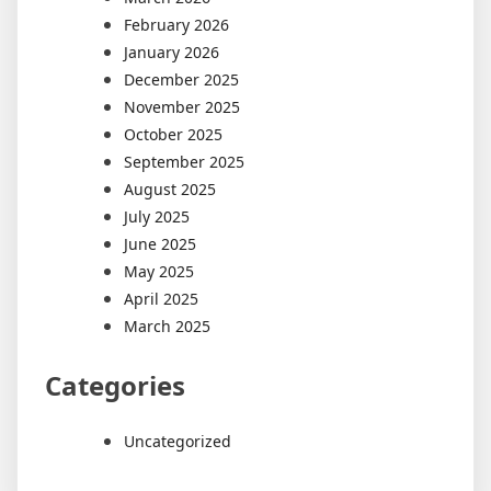
February 2026
January 2026
December 2025
November 2025
October 2025
September 2025
August 2025
July 2025
June 2025
May 2025
April 2025
March 2025
Categories
Uncategorized