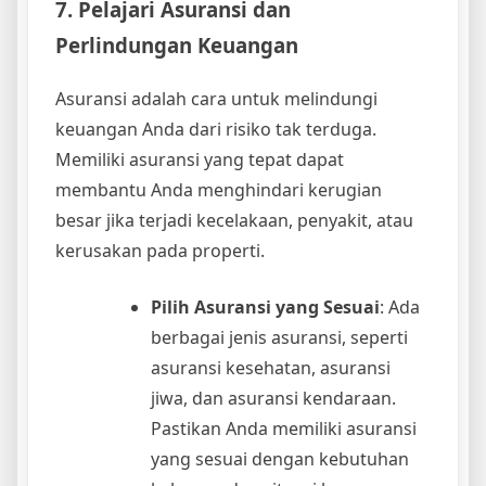
7. Pelajari Asuransi dan
Perlindungan Keuangan
Asuransi adalah cara untuk melindungi
keuangan Anda dari risiko tak terduga.
Memiliki asuransi yang tepat dapat
membantu Anda menghindari kerugian
besar jika terjadi kecelakaan, penyakit, atau
kerusakan pada properti.
Pilih Asuransi yang Sesuai
: Ada
berbagai jenis asuransi, seperti
asuransi kesehatan, asuransi
jiwa, dan asuransi kendaraan.
Pastikan Anda memiliki asuransi
yang sesuai dengan kebutuhan