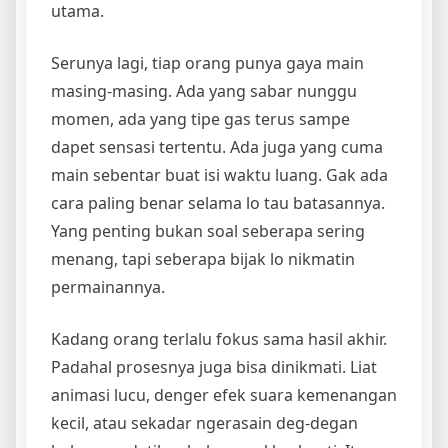
utama.
Serunya lagi, tiap orang punya gaya main
masing-masing. Ada yang sabar nunggu
momen, ada yang tipe gas terus sampe
dapet sensasi tertentu. Ada juga yang cuma
main sebentar buat isi waktu luang. Gak ada
cara paling benar selama lo tau batasannya.
Yang penting bukan soal seberapa sering
menang, tapi seberapa bijak lo nikmatin
permainannya.
Kadang orang terlalu fokus sama hasil akhir.
Padahal prosesnya juga bisa dinikmati. Liat
animasi lucu, denger efek suara kemenangan
kecil, atau sekadar ngerasain deg-degan