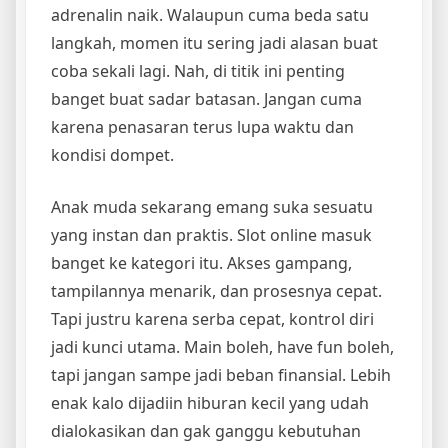
adrenalin naik. Walaupun cuma beda satu
langkah, momen itu sering jadi alasan buat
coba sekali lagi. Nah, di titik ini penting
banget buat sadar batasan. Jangan cuma
karena penasaran terus lupa waktu dan
kondisi dompet.
Anak muda sekarang emang suka sesuatu
yang instan dan praktis. Slot online masuk
banget ke kategori itu. Akses gampang,
tampilannya menarik, dan prosesnya cepat.
Tapi justru karena serba cepat, kontrol diri
jadi kunci utama. Main boleh, have fun boleh,
tapi jangan sampe jadi beban finansial. Lebih
enak kalo dijadiin hiburan kecil yang udah
dialokasikan dan gak ganggu kebutuhan