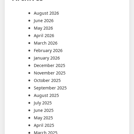
August 2026
June 2026
May 2026
April 2026
March 2026
February 2026
January 2026
December 2025
November 2025
October 2025
September 2025
August 2025
July 2025
June 2025
May 2025
April 2025
March 2025