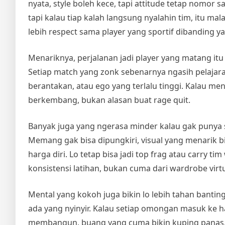
nyata, style boleh kece, tapi attitude tetap nomor 
tapi kalau tiap kalah langsung nyalahin tim, itu ma
lebih respect sama player yang sportif dibanding 
Menariknya, perjalanan jadi player yang matang itu 
Setiap match yang zonk sebenarnya ngasih pelajara
berantakan, atau ego yang terlalu tinggi. Kalau men
berkembang, bukan alasan buat rage quit.
Banyak juga yang ngerasa minder kalau gak punya sk
Memang gak bisa dipungkiri, visual yang menarik bi
harga diri. Lo tetap bisa jadi top frag atau carry ti
konsistensi latihan, bukan cuma dari wardrobe virtu
Mental yang kokoh juga bikin lo lebih tahan banti
ada yang nyinyir. Kalau setiap omongan masuk ke hat
membangun, buang yang cuma bikin kuping panas. F