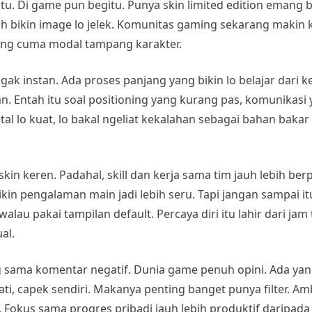
satu. Di game pun begitu. Punya skin limited edition emang 
lah bikin image lo jelek. Komunitas gaming sekarang makin k
yang cuma modal tampang karakter.
gak instan. Ada proses panjang yang bikin lo belajar dari k
n. Entah itu soal positioning yang kurang pas, komunikasi
tal lo kuat, lo bakal ngeliat kekalahan sebagai bahan bakar
in keren. Padahal, skill dan kerja sama tim jauh lebih be
kin pengalaman main jadi lebih seru. Tapi jangan sampai it
m walau pakai tampilan default. Percaya diri itu lahir dari ja
al.
ng sama komentar negatif. Dunia game penuh opini. Ada yan
i, capek sendiri. Makanya penting banget punya filter. Ambi
okus sama progres pribadi jauh lebih produktif daripada 