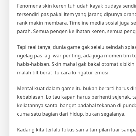
Fenomena skin keren tuh udah kayak budaya sendiri
tersendiri pas pakai item yang jarang dipunya orang
rank makin membara. Timeline media sosial juga se
parah. Semua pengen kelihatan keren, semua penge
Tapi realitanya, dunia game gak selalu seindah spl
ngelag pas lagi war penting, ada juga momen tim toxi
habis-habisan. Skin mahal gak bakal otomatis bikin 
malah tilt berat itu cara lo ngatur emosi.
Mental kuat dalam game itu bukan berarti harus ding
kebablasan. Lo tau kapan harus berhenti sejenak, ta
keliatannya santai banget padahal tekanan di pu
cuma satu bagian dari hidup, bukan segalanya.
Kadang kita terlalu fokus sama tampilan luar sampa