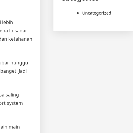
Uncategorized
 lebih
ena lo sadar
, dan ketahanan
 Sabar nunggu
 banget. Jadi
sa saling
ort system
sain main