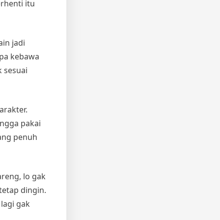
rhenti itu
in jadi
npa kebawa
k sesuai
arakter.
angga pakai
 yang penuh
areng, lo gak
tetap dingin.
 lagi gak