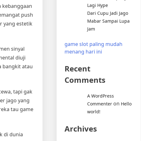
Lagi Hype
da kebanggaan
Dari Cupu Jadi Jago
 semangat push
Mabar Sampai Lupa
 yang estetik
Jam
game slot paling mudah
omen sinyal
menang hari ini
ental diuji
a bangkit atau
Recent
Comments
cewa, tapi gak
A WordPress
yer jago yang
on
Commenter
Hello
reka tau game
world!
Archives
k di dunia