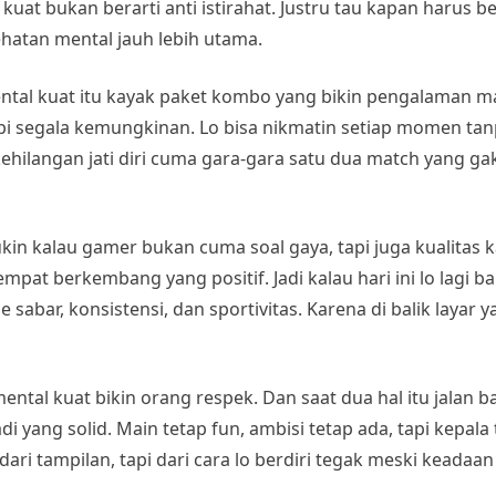
uat bukan berarti anti istirahat. Justru tau kapan harus be
hatan mental jauh lebih utama.
ntal kuat itu kayak paket kombo yang bikin pengalaman ma
api segala kemungkinan. Lo bisa nikmatin setiap momen ta
kehilangan jati diri cuma gara-gara satu dua match yang ga
in kalau gamer bukan cuma soal gaya, tapi juga kualitas k
mpat berkembang yang positif. Jadi kalau hari ini lo lagi b
 sabar, konsistensi, dan sportivitas. Karena di balik layar
ntal kuat bikin orang respek. Dan saat dua hal itu jalan b
di yang solid. Main tetap fun, ambisi tetap ada, tapi kepala 
ari tampilan, tapi dari cara lo berdiri tegak meski keadaan