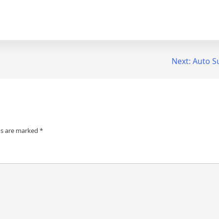
Next:
Auto S
ds are marked
*