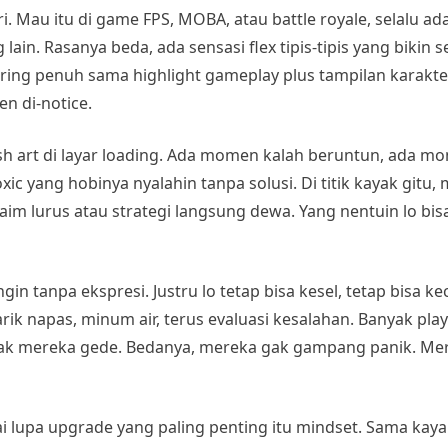
. Mau itu di game FPS, MOBA, atau battle royale, selalu a
 lain. Rasanya beda, ada sensasi flex tipis-tipis yang bikin
ring penuh sama highlight gameplay plus tampilan karakter
n di-notice.
ash art di layar loading. Ada momen kalah beruntun, ada m
c yang hobinya nyalahin tanpa solusi. Di titik kayak gitu, m
aim lurus atau strategi langsung dewa. Yang nentuin lo bis
in tanpa ekspresi. Justru lo tetap bisa kesel, tetap bisa ke
rik napas, minum air, terus evaluasi kesalahan. Banyak pla
ndak mereka gede. Bedanya, mereka gak gampang panik. Me
i lupa upgrade yang paling penting itu mindset. Sama kaya