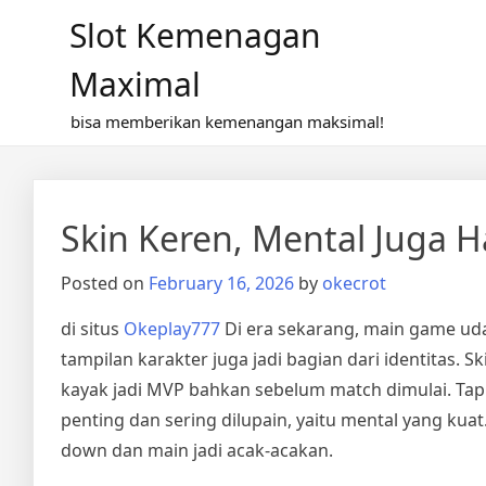
Skip
Slot Kemenagan
to
content
Maximal
bisa memberikan kemenangan maksimal!
Skin Keren, Mental Juga H
Posted on
February 16, 2026
by
okecrot
di situs
Okeplay777
Di era sekarang, main game ud
tampilan karakter juga jadi bagian dari identitas. S
kayak jadi MVP bahkan sebelum match dimulai. Tapi di
penting dan sering dilupain, yaitu mental yang kuat
down dan main jadi acak-acakan.