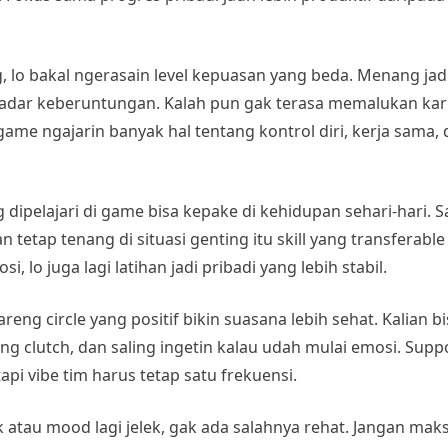
g, lo bakal ngerasain level kepuasan yang beda. Menang jadi
ekadar keberuntungan. Kalah pun gak terasa memalukan kar
game ngajarin banyak hal tentang kontrol diri, kerja sama
g dipelajari di game bisa kepake di kehidupan sehari-hari.
 tetap tenang di situasi genting itu skill yang transferable
, lo juga lagi latihan jadi pribadi yang lebih stabil.
g circle yang positif bikin suasana lebih sehat. Kalian bi
ng clutch, dan saling ingetin kalau udah mulai emosi. Supp
api vibe tim harus tetap satu frekuensi.
pek atau mood lagi jelek, gak ada salahnya rehat. Jangan mak