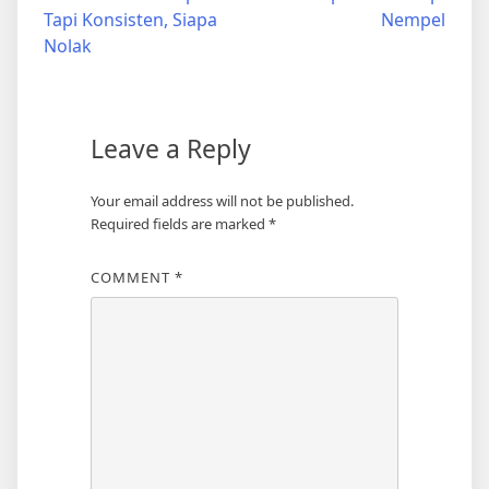
Tapi Konsisten, Siapa
Nempel
navigation
Nolak
Leave a Reply
Your email address will not be published.
Required fields are marked
*
COMMENT
*