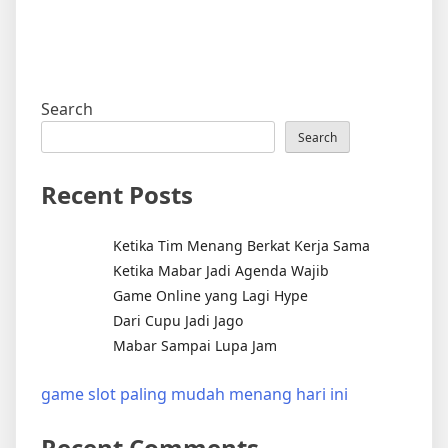
Search
Search
Recent Posts
Ketika Tim Menang Berkat Kerja Sama
Ketika Mabar Jadi Agenda Wajib
Game Online yang Lagi Hype
Dari Cupu Jadi Jago
Mabar Sampai Lupa Jam
game slot paling mudah menang hari ini
Recent Comments