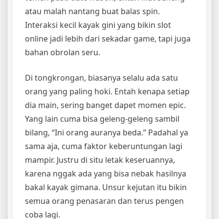
atau malah nantang buat balas spin.
Interaksi kecil kayak gini yang bikin slot
online jadi lebih dari sekadar game, tapi juga
bahan obrolan seru.
Di tongkrongan, biasanya selalu ada satu
orang yang paling hoki. Entah kenapa setiap
dia main, sering banget dapet momen epic.
Yang lain cuma bisa geleng-geleng sambil
bilang, “Ini orang auranya beda.” Padahal ya
sama aja, cuma faktor keberuntungan lagi
mampir. Justru di situ letak keseruannya,
karena nggak ada yang bisa nebak hasilnya
bakal kayak gimana. Unsur kejutan itu bikin
semua orang penasaran dan terus pengen
coba lagi.