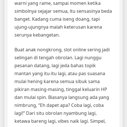
warni yang rame, sampai momen ketika
simbolnya sejajar semua, itu sensasinya beda
banget. Kadang cuma iseng doang, tapi
ujung-ujungnya malah keterusan karena
serunya kebangetan.
Buat anak nongkrong, slot online sering jadi
selingan di tengah obrolan. Lagi nunggu
pesanan datang, lagi jeda bahas topik
mantan yang itu-itu lagi, atau pas suasana
mulai hening karena semua sibuk sama
pikiran masing-masing, tinggal keluarin HP
dan mulai spin. Biasanya langsung ada yang
nimbrung, “Eh dapet apa? Coba lagi, coba
lagi!” Dari situ obrolan nyambung lagi,
ketawa bareng lagi, vibes naik lagi. Simpel,