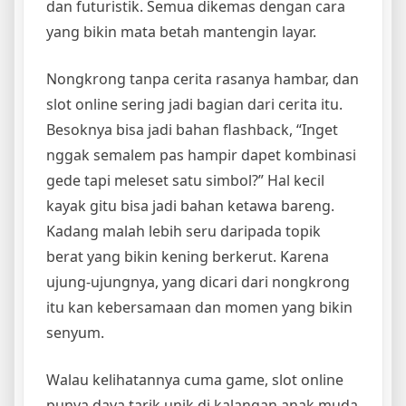
dan futuristik. Semua dikemas dengan cara
yang bikin mata betah mantengin layar.
Nongkrong tanpa cerita rasanya hambar, dan
slot online sering jadi bagian dari cerita itu.
Besoknya bisa jadi bahan flashback, “Inget
nggak semalem pas hampir dapet kombinasi
gede tapi meleset satu simbol?” Hal kecil
kayak gitu bisa jadi bahan ketawa bareng.
Kadang malah lebih seru daripada topik
berat yang bikin kening berkerut. Karena
ujung-ujungnya, yang dicari dari nongkrong
itu kan kebersamaan dan momen yang bikin
senyum.
Walau kelihatannya cuma game, slot online
punya daya tarik unik di kalangan anak muda