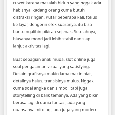
ruwet karena masalah hidup yang nggak ada
habisnya, kadang orang cuma butuh
distraksi ringan. Putar beberapa kali, fokus
ke layar, dengerin efek suaranya, itu bisa
bantu ngalihin pikiran sejenak. Setelahnya,
biasanya mood jadi lebih stabil dan siap
lanjut aktivitas lagi.
Buat sebagian anak muda, slot online juga
soal pengalaman visual yang satisfying.
Desain grafisnya makin lama makin niat,
detailnya halus, transisinya mulus. Nggak
cuma soal angka dan simbol, tapi juga
storytelling di balik temanya. Ada yang bikin
berasa lagi di dunia fantasi, ada yang
nuansanya mitologi, ada juga yang modern