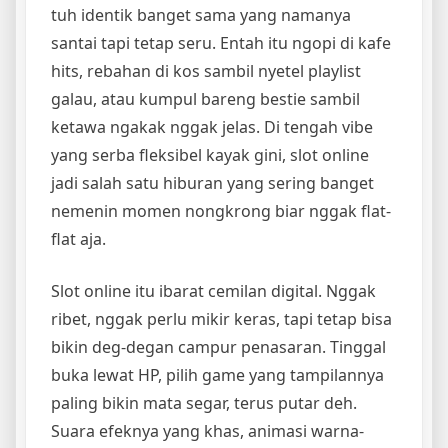
tuh identik banget sama yang namanya
santai tapi tetap seru. Entah itu ngopi di kafe
hits, rebahan di kos sambil nyetel playlist
galau, atau kumpul bareng bestie sambil
ketawa ngakak nggak jelas. Di tengah vibe
yang serba fleksibel kayak gini, slot online
jadi salah satu hiburan yang sering banget
nemenin momen nongkrong biar nggak flat-
flat aja.
Slot online itu ibarat cemilan digital. Nggak
ribet, nggak perlu mikir keras, tapi tetap bisa
bikin deg-degan campur penasaran. Tinggal
buka lewat HP, pilih game yang tampilannya
paling bikin mata segar, terus putar deh.
Suara efeknya yang khas, animasi warna-