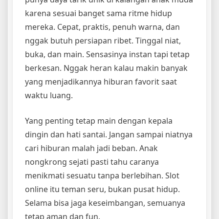
karena sesuai banget sama ritme hidup
mereka. Cepat, praktis, penuh warna, dan
nggak butuh persiapan ribet. Tinggal niat,
buka, dan main. Sensasinya instan tapi tetap
berkesan. Nggak heran kalau makin banyak
yang menjadikannya hiburan favorit saat
waktu luang.
Yang penting tetap main dengan kepala
dingin dan hati santai. Jangan sampai niatnya
cari hiburan malah jadi beban. Anak
nongkrong sejati pasti tahu caranya
menikmati sesuatu tanpa berlebihan. Slot
online itu teman seru, bukan pusat hidup.
Selama bisa jaga keseimbangan, semuanya
tetap aman dan fun.