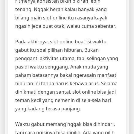
ritmenya konsisten bikin pikiran lebih
tenang. Nggak heran kalau banyak yang
bilang main slot online itu rasanya kayak
ngasih jeda buat otak, walau cuma sebentar.
Pada akhirnya, slot online buat isi waktu
gabut itu soal pilihan hiburan. Bukan
pengganti aktivitas utama, tapi selingan yang
pas di waktu senggang. Anak muda yang
paham batasannya bakal ngerasain manfaat
hiburan ini tanpa harus kebawa arus. Selama
dinikmati dengan santai, slot online bisa jadi
teman kecil yang nemenin di sela-sela hari
yang kadang terasa panjang.
Waktu gabut memang nggak bisa dihindari,
tapi cara ngisinya bisa dipilih. Ada yang pilih