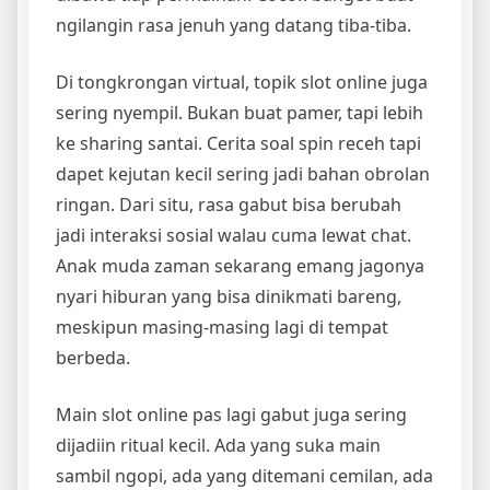
ngilangin rasa jenuh yang datang tiba-tiba.
Di tongkrongan virtual, topik slot online juga
sering nyempil. Bukan buat pamer, tapi lebih
ke sharing santai. Cerita soal spin receh tapi
dapet kejutan kecil sering jadi bahan obrolan
ringan. Dari situ, rasa gabut bisa berubah
jadi interaksi sosial walau cuma lewat chat.
Anak muda zaman sekarang emang jagonya
nyari hiburan yang bisa dinikmati bareng,
meskipun masing-masing lagi di tempat
berbeda.
Main slot online pas lagi gabut juga sering
dijadiin ritual kecil. Ada yang suka main
sambil ngopi, ada yang ditemani cemilan, ada