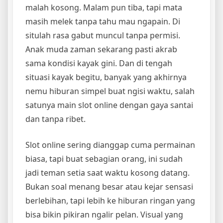
malah kosong. Malam pun tiba, tapi mata
masih melek tanpa tahu mau ngapain. Di
situlah rasa gabut muncul tanpa permisi.
Anak muda zaman sekarang pasti akrab
sama kondisi kayak gini. Dan di tengah
situasi kayak begitu, banyak yang akhirnya
nemu hiburan simpel buat ngisi waktu, salah
satunya main slot online dengan gaya santai
dan tanpa ribet.
Slot online sering dianggap cuma permainan
biasa, tapi buat sebagian orang, ini sudah
jadi teman setia saat waktu kosong datang.
Bukan soal menang besar atau kejar sensasi
berlebihan, tapi lebih ke hiburan ringan yang
bisa bikin pikiran ngalir pelan. Visual yang