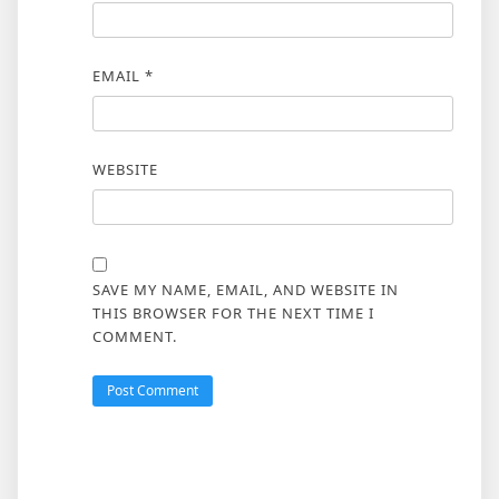
EMAIL
*
WEBSITE
SAVE MY NAME, EMAIL, AND WEBSITE IN
THIS BROWSER FOR THE NEXT TIME I
COMMENT.