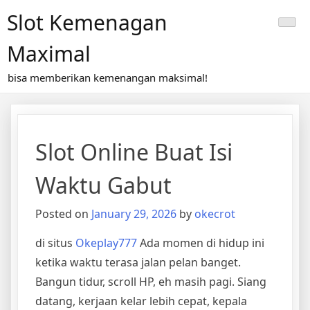
Skip
Slot Kemenagan
to
content
Maximal
bisa memberikan kemenangan maksimal!
Slot Online Buat Isi
Waktu Gabut
Posted on
January 29, 2026
by
okecrot
di situs
Okeplay777
Ada momen di hidup ini
ketika waktu terasa jalan pelan banget.
Bangun tidur, scroll HP, eh masih pagi. Siang
datang, kerjaan kelar lebih cepat, kepala