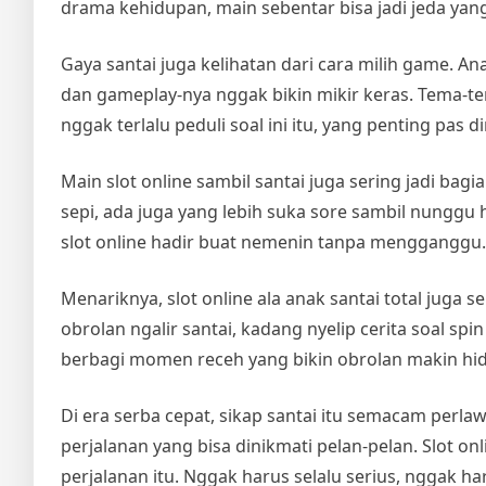
drama kehidupan, main sebentar bisa jadi jeda yang
Gaya santai juga kelihatan dari cara milih game. An
dan gameplay-nya nggak bikin mikir keras. Tema-tema
nggak terlalu peduli soal ini itu, yang penting pas
Main slot online sambil santai juga sering jadi b
sepi, ada juga yang lebih suka sore sambil nunggu h
slot online hadir buat nemenin tanpa mengganggu
Menariknya, slot online ala anak santai total juga s
obrolan ngalir santai, kadang nyelip cerita soal s
berbagi momen receh yang bikin obrolan makin hidup
Di era serba cepat, sikap santai itu semacam perla
perjalanan yang bisa dinikmati pelan-pelan. Slot onli
perjalanan itu. Nggak harus selalu serius, nggak har