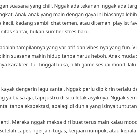
dengan suasana yang chill. Nggak ada tekanan, nggak ada tar
gkat. Anak-anak yang main dengan gaya ini biasanya lebih
 kecil, kadang sambil chat temen, atau ditemani playlist fa
initas santai, bukan sumber stres baru.
 adalah tampilannya yang variatif dan vibes-nya yang fun. V
n bikin suasana makin hidup tanpa harus heboh. Anak muda
nya karakter itu. Tinggal buka, pilih game sesuai mood, lalu
 kayak dengerin lagu santai. Nggak perlu dipikirin terlalu 
ya biasa aja, tapi justru di situ letak asyiknya. Nggak se
ntai tanpa ekspektasi, apalagi di dunia yang isinya tuntutan
henti. Mereka nggak maksa diri buat terus main kalau mo
n. Setelah capek ngerjain tugas, kerjaan numpuk, atau kepa