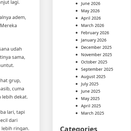
jut lagi.
June 2026
May 2026
ualnya adem,
April 2026
. Mereka
March 2026
February 2026
January 2026
December 2025
asana udah
November 2025
ntinya sama,
October 2025
untut.
September 2025
August 2025
chat grup,
July 2025
nasib, cuma
June 2025
 lebih dekat.
May 2025
April 2025
 lari, tapi
March 2025
ecil dari
Categories
 lebih ringan.