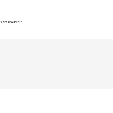
ds are marked
*