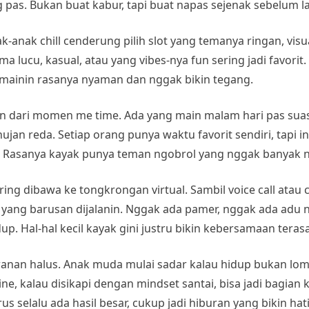
 pas. Bukan buat kabur, tapi buat napas sejenak sebelum lan
ak-anak chill cenderung pilih slot yang temanya ringan, vis
 lucu, kasual, atau yang vibes-nya fun sering jadi favorit
 dimainin rasanya nyaman dan nggak bikin tegang.
agian dari momen me time. Ada yang main malam hari pas su
ujan reda. Setiap orang punya waktu favorit sendiri, tapi i
. Rasanya kayak punya teman ngobrol yang nggak banyak n
ering dibawa ke tongkrongan virtual. Sambil voice call atau 
pin yang barusan dijalanin. Nggak ada pamer, nggak ada adu 
. Hal-hal kecil kayak gini justru bikin kebersamaan terasa
wanan halus. Anak muda mulai sadar kalau hidup bukan lomba
ne, kalau disikapi dengan mindset santai, bisa jadi bagian k
us selalu ada hasil besar, cukup jadi hiburan yang bikin hati