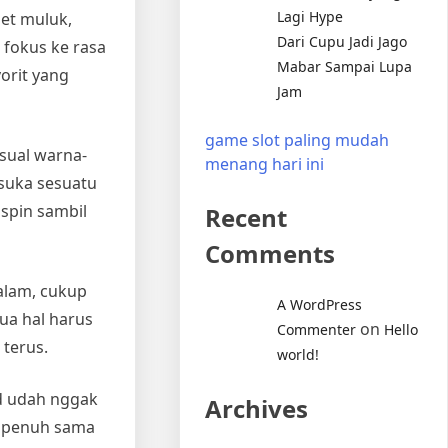
Lagi Hype
get muluk,
Dari Cupu Jadi Jago
 fokus ke rasa
Mabar Sampai Lupa
vorit yang
Jam
game slot paling mudah
isual warna-
menang hari ini
 suka sesuatu
 spin sambil
Recent
Comments
dalam, cukup
A WordPress
mua hal harus
on
Commenter
Hello
 terus.
world!
od udah nggak
Archives
la penuh sama