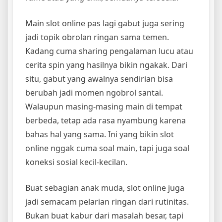
Main slot online pas lagi gabut juga sering
jadi topik obrolan ringan sama temen.
Kadang cuma sharing pengalaman lucu atau
cerita spin yang hasilnya bikin ngakak. Dari
situ, gabut yang awalnya sendirian bisa
berubah jadi momen ngobrol santai.
Walaupun masing-masing main di tempat
berbeda, tetap ada rasa nyambung karena
bahas hal yang sama. Ini yang bikin slot
online nggak cuma soal main, tapi juga soal
koneksi sosial kecil-kecilan.
Buat sebagian anak muda, slot online juga
jadi semacam pelarian ringan dari rutinitas.
Bukan buat kabur dari masalah besar, tapi