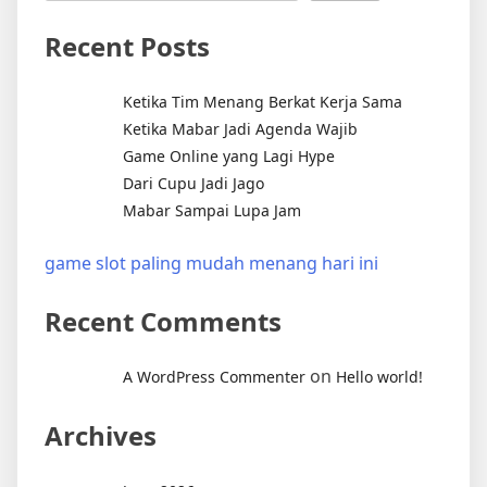
Recent Posts
Ketika Tim Menang Berkat Kerja Sama
Ketika Mabar Jadi Agenda Wajib
Game Online yang Lagi Hype
Dari Cupu Jadi Jago
Mabar Sampai Lupa Jam
game slot paling mudah menang hari ini
Recent Comments
on
A WordPress Commenter
Hello world!
Archives