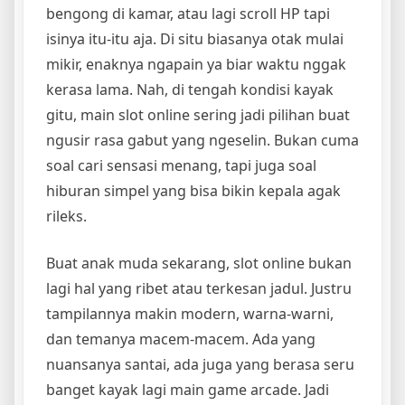
bengong di kamar, atau lagi scroll HP tapi
isinya itu-itu aja. Di situ biasanya otak mulai
mikir, enaknya ngapain ya biar waktu nggak
kerasa lama. Nah, di tengah kondisi kayak
gitu, main slot online sering jadi pilihan buat
ngusir rasa gabut yang ngeselin. Bukan cuma
soal cari sensasi menang, tapi juga soal
hiburan simpel yang bisa bikin kepala agak
rileks.
Buat anak muda sekarang, slot online bukan
lagi hal yang ribet atau terkesan jadul. Justru
tampilannya makin modern, warna-warni,
dan temanya macem-macem. Ada yang
nuansanya santai, ada juga yang berasa seru
banget kayak lagi main game arcade. Jadi