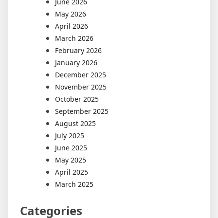
June 2026
May 2026
April 2026
March 2026
February 2026
January 2026
December 2025
November 2025
October 2025
September 2025
August 2025
July 2025
June 2025
May 2025
April 2025
March 2025
Categories