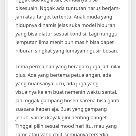
disesuain. Nggak ada tuntutan harus berjam-
jam atau target tertentu. Anak muda yang
hidupnya dinamis jelas suka model hiburan
yang bisa diatur sesuai kondisi. Lagi nunggu
jemputan lima menit pun masih bisa dapet
hiburan singkat yang lumayan ngusir bosan.
Tema permainan yang beragam juga jadi nilai
plus. Ada yang bertema petualangan, ada
yang nuansanya lucu, ada juga yang
visualnya kalem buat nemenin waktu santai.
Jadi nggak gampang bosen karena bisa ganti
suasana kapan aja. Buat yang gampang
jenuh, variasi kayak gini penting banget.
Tinggal pilih sesuai mood hari itu, mau yang
rame atau yang chill, semuanya tersedia.