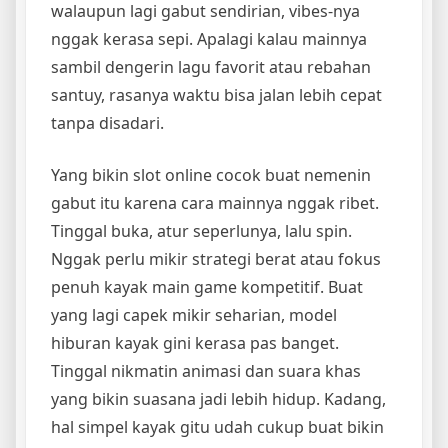
walaupun lagi gabut sendirian, vibes-nya
nggak kerasa sepi. Apalagi kalau mainnya
sambil dengerin lagu favorit atau rebahan
santuy, rasanya waktu bisa jalan lebih cepat
tanpa disadari.
Yang bikin slot online cocok buat nemenin
gabut itu karena cara mainnya nggak ribet.
Tinggal buka, atur seperlunya, lalu spin.
Nggak perlu mikir strategi berat atau fokus
penuh kayak main game kompetitif. Buat
yang lagi capek mikir seharian, model
hiburan kayak gini kerasa pas banget.
Tinggal nikmatin animasi dan suara khas
yang bikin suasana jadi lebih hidup. Kadang,
hal simpel kayak gitu udah cukup buat bikin