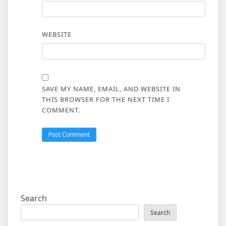
WEBSITE
SAVE MY NAME, EMAIL, AND WEBSITE IN
THIS BROWSER FOR THE NEXT TIME I
COMMENT.
Search
Search