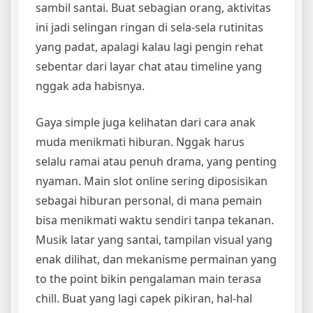
sambil santai. Buat sebagian orang, aktivitas
ini jadi selingan ringan di sela-sela rutinitas
yang padat, apalagi kalau lagi pengin rehat
sebentar dari layar chat atau timeline yang
nggak ada habisnya.
Gaya simple juga kelihatan dari cara anak
muda menikmati hiburan. Nggak harus
selalu ramai atau penuh drama, yang penting
nyaman. Main slot online sering diposisikan
sebagai hiburan personal, di mana pemain
bisa menikmati waktu sendiri tanpa tekanan.
Musik latar yang santai, tampilan visual yang
enak dilihat, dan mekanisme permainan yang
to the point bikin pengalaman main terasa
chill. Buat yang lagi capek pikiran, hal-hal