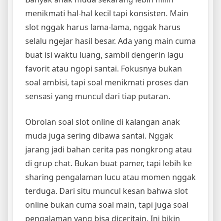
menikmati hal-hal kecil tapi konsisten. Main
slot nggak harus lama-lama, nggak harus
selalu ngejar hasil besar. Ada yang main cuma
buat isi waktu luang, sambil dengerin lagu
favorit atau ngopi santai. Fokusnya bukan
soal ambisi, tapi soal menikmati proses dan
sensasi yang muncul dari tiap putaran.
Obrolan soal slot online di kalangan anak
muda juga sering dibawa santai. Nggak
jarang jadi bahan cerita pas nongkrong atau
di grup chat. Bukan buat pamer, tapi lebih ke
sharing pengalaman lucu atau momen nggak
terduga. Dari situ muncul kesan bahwa slot
online bukan cuma soal main, tapi juga soal
pengalaman yang bisa diceritain. Ini bikin