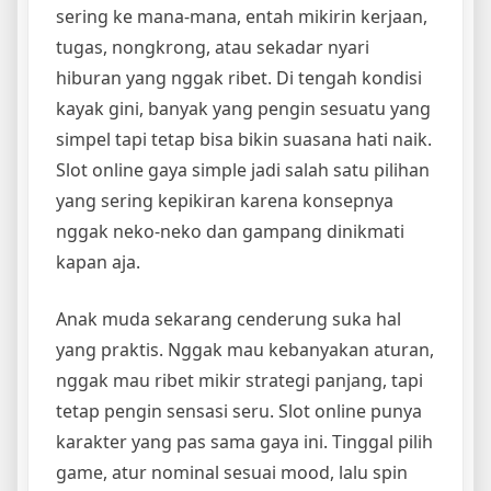
sering ke mana-mana, entah mikirin kerjaan,
tugas, nongkrong, atau sekadar nyari
hiburan yang nggak ribet. Di tengah kondisi
kayak gini, banyak yang pengin sesuatu yang
simpel tapi tetap bisa bikin suasana hati naik.
Slot online gaya simple jadi salah satu pilihan
yang sering kepikiran karena konsepnya
nggak neko-neko dan gampang dinikmati
kapan aja.
Anak muda sekarang cenderung suka hal
yang praktis. Nggak mau kebanyakan aturan,
nggak mau ribet mikir strategi panjang, tapi
tetap pengin sensasi seru. Slot online punya
karakter yang pas sama gaya ini. Tinggal pilih
game, atur nominal sesuai mood, lalu spin