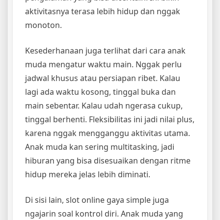
aktivitasnya terasa lebih hidup dan nggak
monoton.
Kesederhanaan juga terlihat dari cara anak
muda mengatur waktu main. Nggak perlu
jadwal khusus atau persiapan ribet. Kalau
lagi ada waktu kosong, tinggal buka dan
main sebentar. Kalau udah ngerasa cukup,
tinggal berhenti. Fleksibilitas ini jadi nilai plus,
karena nggak mengganggu aktivitas utama.
Anak muda kan sering multitasking, jadi
hiburan yang bisa disesuaikan dengan ritme
hidup mereka jelas lebih diminati.
Di sisi lain, slot online gaya simple juga
ngajarin soal kontrol diri. Anak muda yang