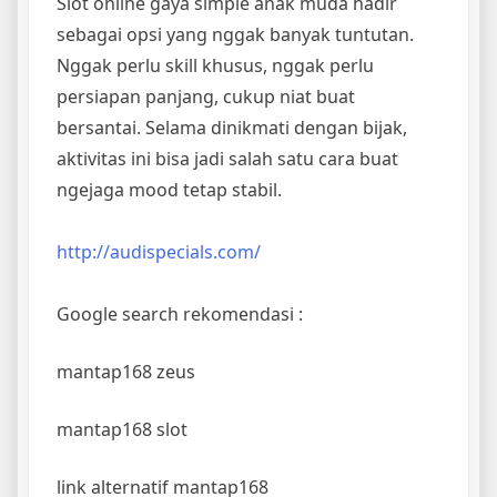
Slot online gaya simple anak muda hadir
sebagai opsi yang nggak banyak tuntutan.
Nggak perlu skill khusus, nggak perlu
persiapan panjang, cukup niat buat
bersantai. Selama dinikmati dengan bijak,
aktivitas ini bisa jadi salah satu cara buat
ngejaga mood tetap stabil.
http://audispecials.com/
Google search rekomendasi :
mantap168 zeus
mantap168 slot
link alternatif mantap168