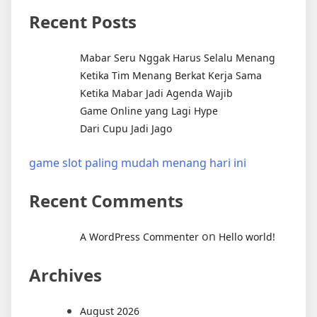
Recent Posts
Mabar Seru Nggak Harus Selalu Menang
Ketika Tim Menang Berkat Kerja Sama
Ketika Mabar Jadi Agenda Wajib
Game Online yang Lagi Hype
Dari Cupu Jadi Jago
game slot paling mudah menang hari ini
Recent Comments
on
A WordPress Commenter
Hello world!
Archives
August 2026