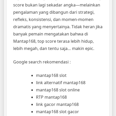
score bukan lagi sekadar angka—melainkan
pengalaman yang dibangun dari strategi,
refleks, konsistensi, dan momen-momen
dramatis yang menyertainya. Tidak heran jika
banyak pemain mengatakan bahwa di
Mantap168, top score terasa lebih hidup,
lebih megah, dan tentu saja… makin epic.
Google search rekomendasi :
mantap168 slot
link alternatif mantap168
mantap168 slot online
RTP mantap168
link gacor mantap168
mantap168 slot gacor