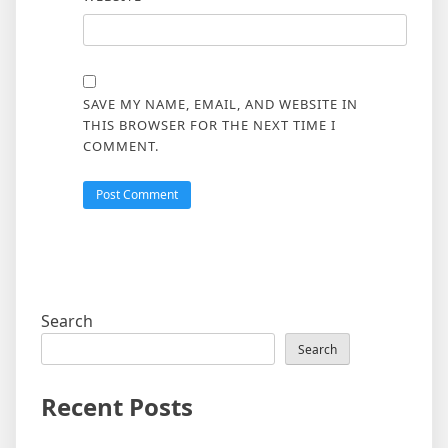
SAVE MY NAME, EMAIL, AND WEBSITE IN
THIS BROWSER FOR THE NEXT TIME I
COMMENT.
Search
Search
Recent Posts