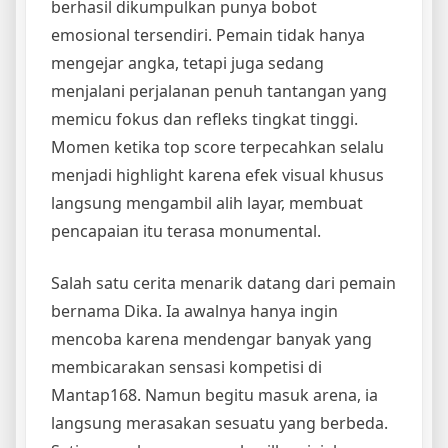
berhasil dikumpulkan punya bobot
emosional tersendiri. Pemain tidak hanya
mengejar angka, tetapi juga sedang
menjalani perjalanan penuh tantangan yang
memicu fokus dan refleks tingkat tinggi.
Momen ketika top score terpecahkan selalu
menjadi highlight karena efek visual khusus
langsung mengambil alih layar, membuat
pencapaian itu terasa monumental.
Salah satu cerita menarik datang dari pemain
bernama Dika. Ia awalnya hanya ingin
mencoba karena mendengar banyak yang
membicarakan sensasi kompetisi di
Mantap168. Namun begitu masuk arena, ia
langsung merasakan sesuatu yang berbeda.