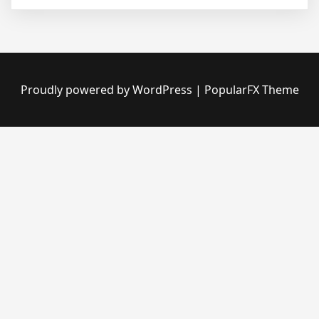
Proudly powered by WordPress
|
PopularFX Theme