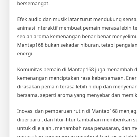
bersemangat.
Efek audio dan musik latar turut mendukung sensa
animasi interaktif membuat pemain merasa lebih te
seolah aroma kemenangan benar-benar menyelimuti
Mantap168 bukan sekadar hiburan, tetapi penga
energi.
Komunitas pemain di Mantap168 juga menambah dimens
kemenangan menciptakan rasa kebersamaan. Energ
dirasakan pemain terasa lebih hidup dan menyenan
bersama, seperti aroma yang menyebar dan memika
Inovasi dan pembaruan rutin di Mantap168 menjag
diperbarui, dan fitur-fitur tambahan memberikan s
untuk dijelajahi, menambah rasa penasaran, dan m
merasakan kemenangan membuat hari terasa lebih s