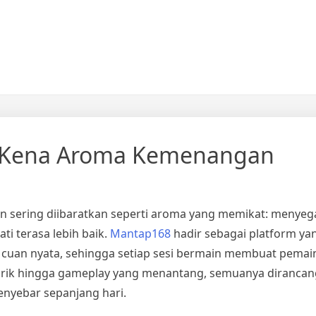
o Kena Aroma Kemenangan
n sering diibaratkan seperti aroma yang memikat: menyeg
 terasa lebih baik.
Mantap168
hadir sebagai platform ya
cuan nyata, sehingga setiap sesi bermain membuat pemai
arik hingga gameplay yang menantang, semuanya dirancan
nyebar sepanjang hari.