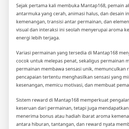
Sejak pertama kali membuka Mantap168, pemain a
antarmuka yang cerah, animasi halus, dan desain 
kemenangan, transisi antar permainan, dan elemen 
visual dan interaksi ini seolah menyerupai arom
energi lebih terjaga.
Variasi permainan yang tersedia di Mantap168 men
cocok untuk melepas penat, sekaligus permainan me
permainan membawa sensasi unik, memunculkan r
pencapaian tertentu menghasilkan sensasi yang
kesenangan, memicu motivasi, dan membuat pemain 
Sistem reward di Mantap168 memperkuat pengala
keseruan dari permainan, tetapi juga mendapatkan
menerima bonus atau hadiah ibarat aroma kemenan
antara hiburan, tantangan, dan reward nyata memb