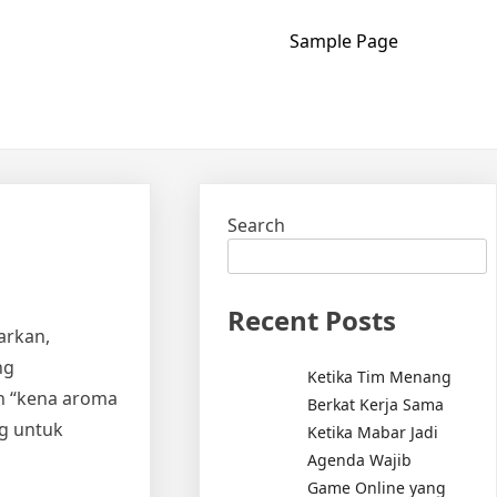
Sample Page
Search
Recent Posts
arkan,
ng
Ketika Tim Menang
n “kena aroma
Berkat Kerja Sama
g untuk
Ketika Mabar Jadi
Agenda Wajib
Game Online yang