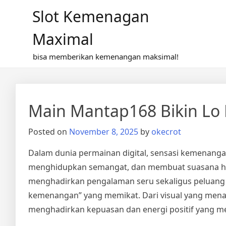
Skip
Slot Kemenagan
to
content
Maximal
bisa memberikan kemenangan maksimal!
Main Mantap168 Bikin L
Posted on
November 8, 2025
by
okecrot
Dalam dunia permainan digital, sensasi kemenanga
menghidupkan semangat, dan membuat suasana hati
menghadirkan pengalaman seru sekaligus peluang 
kemenangan” yang memikat. Dari visual yang men
menghadirkan kepuasan dan energi positif yang me