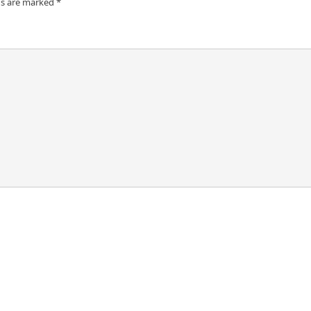
ds are marked
*