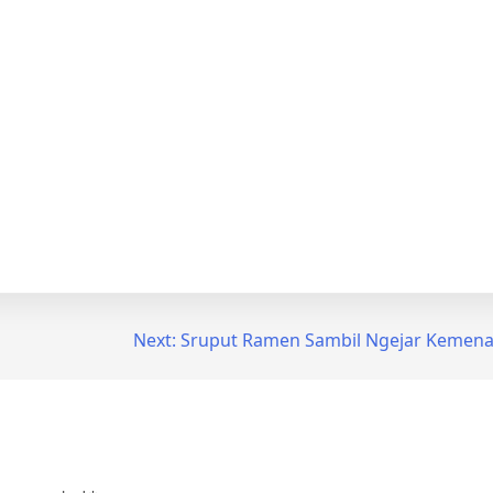
Next:
Sruput Ramen Sambil Ngejar Kemena