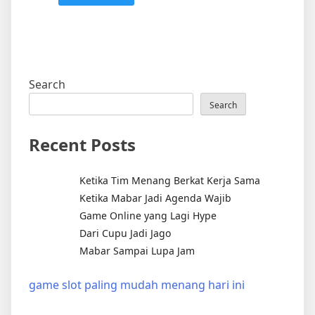
Search
Search
Recent Posts
Ketika Tim Menang Berkat Kerja Sama
Ketika Mabar Jadi Agenda Wajib
Game Online yang Lagi Hype
Dari Cupu Jadi Jago
Mabar Sampai Lupa Jam
game slot paling mudah menang hari ini