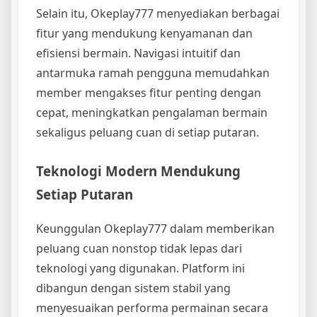
Selain itu, Okeplay777 menyediakan berbagai
fitur yang mendukung kenyamanan dan
efisiensi bermain. Navigasi intuitif dan
antarmuka ramah pengguna memudahkan
member mengakses fitur penting dengan
cepat, meningkatkan pengalaman bermain
sekaligus peluang cuan di setiap putaran.
Teknologi Modern Mendukung
Setiap Putaran
Keunggulan Okeplay777 dalam memberikan
peluang cuan nonstop tidak lepas dari
teknologi yang digunakan. Platform ini
dibangun dengan sistem stabil yang
menyesuaikan performa permainan secara