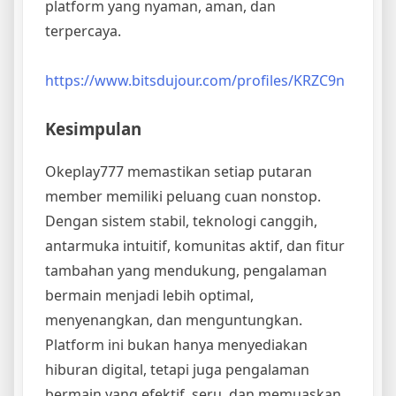
platform yang nyaman, aman, dan
terpercaya.
https://www.bitsdujour.com/profiles/KRZC9n
Kesimpulan
Okeplay777 memastikan setiap putaran
member memiliki peluang cuan nonstop.
Dengan sistem stabil, teknologi canggih,
antarmuka intuitif, komunitas aktif, dan fitur
tambahan yang mendukung, pengalaman
bermain menjadi lebih optimal,
menyenangkan, dan menguntungkan.
Platform ini bukan hanya menyediakan
hiburan digital, tetapi juga pengalaman
bermain yang efektif, seru, dan memuaskan.