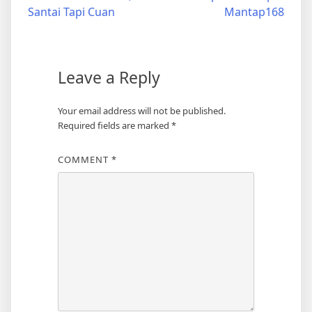
Santai Tapi Cuan
Mantap168
navigation
Leave a Reply
Your email address will not be published.
Required fields are marked
*
COMMENT
*