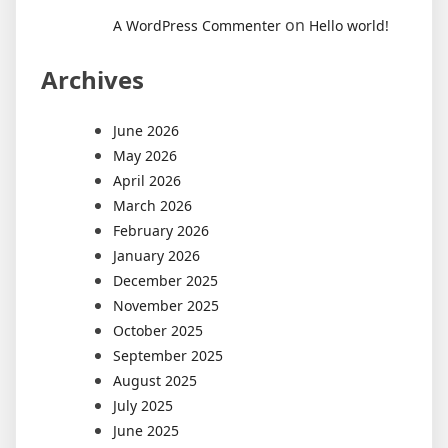
on
A WordPress Commenter
Hello world!
Archives
June 2026
May 2026
April 2026
March 2026
February 2026
January 2026
December 2025
November 2025
October 2025
September 2025
August 2025
July 2025
June 2025