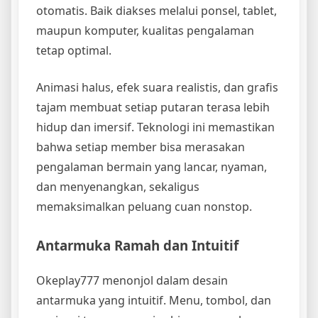
otomatis. Baik diakses melalui ponsel, tablet,
maupun komputer, kualitas pengalaman
tetap optimal.
Animasi halus, efek suara realistis, dan grafis
tajam membuat setiap putaran terasa lebih
hidup dan imersif. Teknologi ini memastikan
bahwa setiap member bisa merasakan
pengalaman bermain yang lancar, nyaman,
dan menyenangkan, sekaligus
memaksimalkan peluang cuan nonstop.
Antarmuka Ramah dan Intuitif
Okeplay777 menonjol dalam desain
antarmuka yang intuitif. Menu, tombol, dan