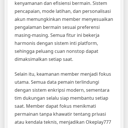
kenyamanan dan efisiensi bermain. Sistem
pencapaian, mode latihan, dan personalisasi
akun memungkinkan member menyesuaikan
pengalaman bermain sesuai preferensi
masing-masing. Semua fitur ini bekerja
harmonis dengan sistem inti platform,
sehingga peluang cuan nonstop dapat
dimaksimalkan setiap saat.
Selain itu, keamanan member menjadi fokus
utama. Semua data pemain terlindungi
dengan sistem enkripsi modern, sementara
tim dukungan selalu siap membantu setiap
saat. Member dapat fokus menikmati
permainan tanpa khawatir tentang privasi
atau kendala teknis, menjadikan Okeplay777