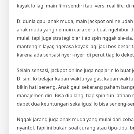
kayak lo lagi main film sendiri tapi versi real life, d
Di dunia gaul anak muda, main jackpot online udah 
anak muda yang nemuin cara seru buat ngehibur dir
mulai, tapi juga strategi biar tiap spin nggak sia-si
mantengin layar, ngerasa kayak lagi jadi bos besar 
karena ada sensasi nyeri-nyeri di perut tiap lo deke
Selain sensasi, jackpot online juga ngajarin lo buat
Di sini, lo belajar kapan waktunya gas, kapan wak
bikin hati seneng. Anak gaul sekarang paham bange
manajemen diri. Bisa dibilang, tiap spin tuh latihan
dapet dua keuntungan sekaligus: lo bisa seneng-se
Nggak jarang juga anak muda yang mulai dari coba
nyantol. Tapi ini bukan soal curang atau tipu-tipu,