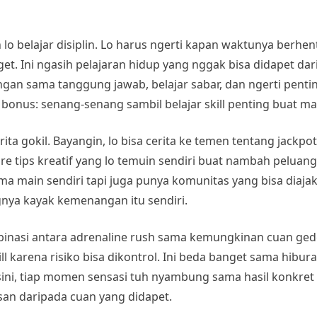
in lo belajar disiplin. Lo harus ngerti kapan waktunya berhen
t. Ini ngasih pelajaran hidup yang nggak bisa didapet dar
angan sama tanggung jawab, belajar sabar, dan ngerti pent
bonus: senang-senang sambil belajar skill penting buat m
erita gokil. Bayangin, lo bisa cerita ke temen tentang jackpo
are tips kreatif yang lo temuin sendiri buat nambah peluan
a main sendiri tapi juga punya komunitas yang bisa diajak
gnya kayak kemenangan itu sendiri.
inasi antara adrenaline rush sama kemungkinan cuan gede
ll karena risiko bisa dikontrol. Ini beda banget sama hibura
 sini, tiap momen sensasi tuh nyambung sama hasil konkret
san daripada cuan yang didapet.