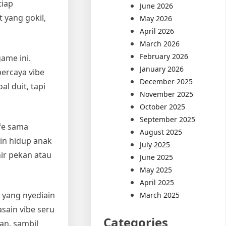
tiap
June 2026
 yang gokil,
May 2026
April 2026
March 2026
February 2026
game ini.
January 2026
 percaya vibe
December 2025
l duit, tapi
November 2025
October 2025
September 2025
afe sama
August 2025
kin hidup anak
July 2025
hir pekan atau
June 2025
May 2025
April 2025
 yang nyediain
March 2025
asain vibe seru
Categories
an, sambil