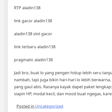
RTP aladin138
link gacor aladin138
aladin138 slot gacor
link terbaru aladin138
pragmatic aladin138
Jadi bro, buat lo yang pengen hidup lebih seru tanpa
nambah, tapi juga bikin hari-hari lo lebih berwarna
yang gaul abis. Rasanya kayak dapet paket lengkap: 
siapin HP, modal kecil, dan mood buat ngegas, kare
Posted in
Uncategorized