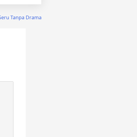
 Seru Tanpa Drama