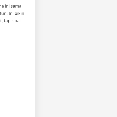
me ini sama
fun. Ini bikin
, tapi soal