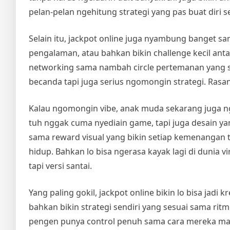
pelan-pelan ngehitung strategi yang pas buat diri se
Selain itu, jackpot online juga nyambung banget sama
pengalaman, atau bahkan bikin challenge kecil antar
networking sama nambah circle pertemanan yang seh
becanda tapi juga serius ngomongin strategi. Rasanya
Kalau ngomongin vibe, anak muda sekarang juga nger
tuh nggak cuma nyediain game, tapi juga desain ya
sama reward visual yang bikin setiap kemenangan ter
hidup. Bahkan lo bisa ngerasa kayak lagi di dunia v
tapi versi santai.
Yang paling gokil, jackpot online bikin lo bisa jadi kr
bahkan bikin strategi sendiri yang sesuai sama r
pengen punya control penuh sama cara mereka mai