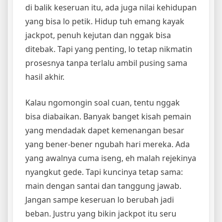
di balik keseruan itu, ada juga nilai kehidupan
yang bisa lo petik. Hidup tuh emang kayak
jackpot, penuh kejutan dan nggak bisa
ditebak. Tapi yang penting, lo tetap nikmatin
prosesnya tanpa terlalu ambil pusing sama
hasil akhir.
Kalau ngomongin soal cuan, tentu nggak
bisa diabaikan. Banyak banget kisah pemain
yang mendadak dapet kemenangan besar
yang bener-bener ngubah hari mereka. Ada
yang awalnya cuma iseng, eh malah rejekinya
nyangkut gede. Tapi kuncinya tetap sama:
main dengan santai dan tanggung jawab.
Jangan sampe keseruan lo berubah jadi
beban. Justru yang bikin jackpot itu seru