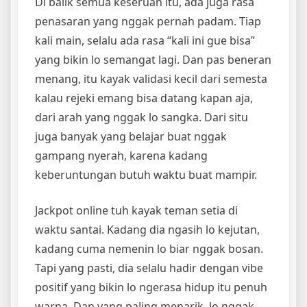
Di balik semua keseruan itu, ada juga rasa
penasaran yang nggak pernah padam. Tiap
kali main, selalu ada rasa “kali ini gue bisa”
yang bikin lo semangat lagi. Dan pas beneran
menang, itu kayak validasi kecil dari semesta
kalau rejeki emang bisa datang kapan aja,
dari arah yang nggak lo sangka. Dari situ
juga banyak yang belajar buat nggak
gampang nyerah, karena kadang
keberuntungan butuh waktu buat mampir.
Jackpot online tuh kayak teman setia di
waktu santai. Kadang dia ngasih lo kejutan,
kadang cuma nemenin lo biar nggak bosan.
Tapi yang pasti, dia selalu hadir dengan vibe
positif yang bikin lo ngerasa hidup itu penuh
warna. Dan yang paling menarik, lo nggak