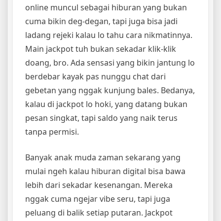
online muncul sebagai hiburan yang bukan
cuma bikin deg-degan, tapi juga bisa jadi
ladang rejeki kalau lo tahu cara nikmatinnya.
Main jackpot tuh bukan sekadar klik-klik
doang, bro. Ada sensasi yang bikin jantung lo
berdebar kayak pas nunggu chat dari
gebetan yang nggak kunjung bales. Bedanya,
kalau di jackpot lo hoki, yang datang bukan
pesan singkat, tapi saldo yang naik terus
tanpa permisi.
Banyak anak muda zaman sekarang yang
mulai ngeh kalau hiburan digital bisa bawa
lebih dari sekadar kesenangan. Mereka
nggak cuma ngejar vibe seru, tapi juga
peluang di balik setiap putaran. Jackpot