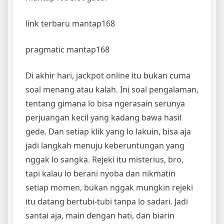
link terbaru mantap168
pragmatic mantap168
Di akhir hari, jackpot online itu bukan cuma
soal menang atau kalah. Ini soal pengalaman,
tentang gimana lo bisa ngerasain serunya
perjuangan kecil yang kadang bawa hasil
gede. Dan setiap klik yang lo lakuin, bisa aja
jadi langkah menuju keberuntungan yang
nggak lo sangka. Rejeki itu misterius, bro,
tapi kalau lo berani nyoba dan nikmatin
setiap momen, bukan nggak mungkin rejeki
itu datang bertubi-tubi tanpa lo sadari. Jadi
santai aja, main dengan hati, dan biarin