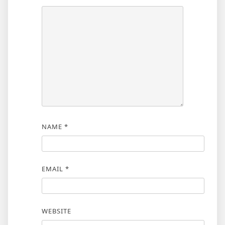
NAME
*
EMAIL
*
WEBSITE