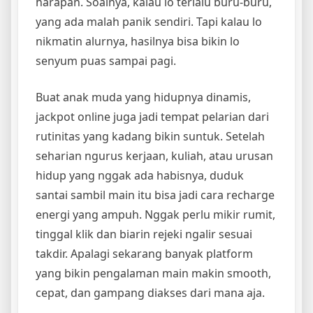
harapan. Soalnya, kalau lo terlalu buru-buru,
yang ada malah panik sendiri. Tapi kalau lo
nikmatin alurnya, hasilnya bisa bikin lo
senyum puas sampai pagi.
Buat anak muda yang hidupnya dinamis,
jackpot online juga jadi tempat pelarian dari
rutinitas yang kadang bikin suntuk. Setelah
seharian ngurus kerjaan, kuliah, atau urusan
hidup yang nggak ada habisnya, duduk
santai sambil main itu bisa jadi cara recharge
energi yang ampuh. Nggak perlu mikir rumit,
tinggal klik dan biarin rejeki ngalir sesuai
takdir. Apalagi sekarang banyak platform
yang bikin pengalaman main makin smooth,
cepat, dan gampang diakses dari mana aja.