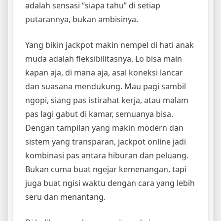
adalah sensasi “siapa tahu” di setiap
putarannya, bukan ambisinya.
Yang bikin jackpot makin nempel di hati anak
muda adalah fleksibilitasnya. Lo bisa main
kapan aja, di mana aja, asal koneksi lancar
dan suasana mendukung. Mau pagi sambil
ngopi, siang pas istirahat kerja, atau malam
pas lagi gabut di kamar, semuanya bisa.
Dengan tampilan yang makin modern dan
sistem yang transparan, jackpot online jadi
kombinasi pas antara hiburan dan peluang.
Bukan cuma buat ngejar kemenangan, tapi
juga buat ngisi waktu dengan cara yang lebih
seru dan menantang.