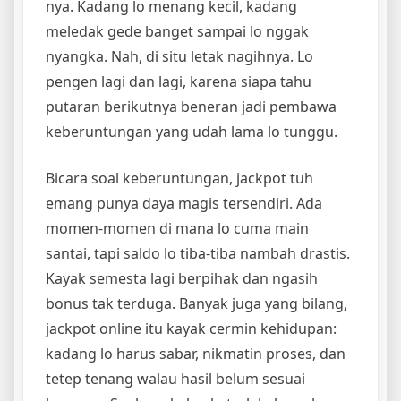
nya. Kadang lo menang kecil, kadang
meledak gede banget sampai lo nggak
nyangka. Nah, di situ letak nagihnya. Lo
pengen lagi dan lagi, karena siapa tahu
putaran berikutnya beneran jadi pembawa
keberuntungan yang udah lama lo tunggu.
Bicara soal keberuntungan, jackpot tuh
emang punya daya magis tersendiri. Ada
momen-momen di mana lo cuma main
santai, tapi saldo lo tiba-tiba nambah drastis.
Kayak semesta lagi berpihak dan ngasih
bonus tak terduga. Banyak juga yang bilang,
jackpot online itu kayak cermin kehidupan:
kadang lo harus sabar, nikmatin proses, dan
tetep tenang walau hasil belum sesuai