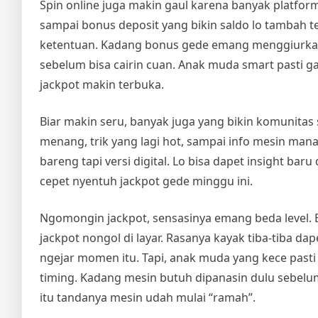
Spin online juga makin gaul karena banyak platform 
sampai bonus deposit yang bikin saldo lo tambah te
ketentuan. Kadang bonus gede emang menggiurkan, t
sebelum bisa cairin cuan. Anak muda smart pasti g
jackpot makin terbuka.
Biar makin seru, banyak juga yang bikin komunitas 
menang, trik yang lagi hot, sampai info mesin mana 
bareng tapi versi digital. Lo bisa dapet insight bar
cepet nyentuh jackpot gede minggu ini.
Ngomongin jackpot, sensasinya emang beda level. Ba
jackpot nongol di layar. Rasanya kayak tiba-tiba d
ngejar momen itu. Tapi, anak muda yang kece pasti 
timing. Kadang mesin butuh dipanasin dulu sebelum n
itu tandanya mesin udah mulai “ramah”.