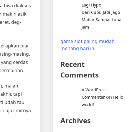
Lagi Hype
a bisa diakses
Dari Cupu Jadi Jago
n makin asik
Mabar Sampai Lupa
eret, deg-
Jam
game slot paling mudah
terapkan biar
menang hari ini
masing-masing,
a yang cerdas
Recent
 permainan.
Comments
ah, malah
A WordPress
khir, tapi
on
Commenter
Hello
ti udah tau
world!
n aja limitnya
Archives