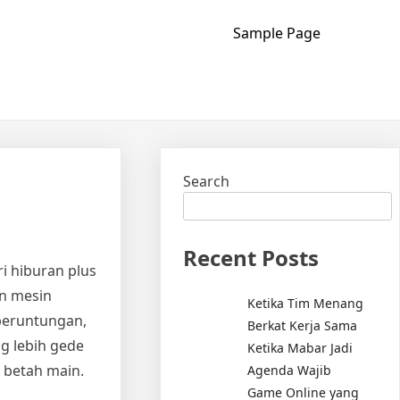
Sample Page
Search
Recent Posts
i hiburan plus
in mesin
Ketika Tim Menang
eberuntungan,
Berkat Kerja Sama
ng lebih gede
Ketika Mabar Jadi
n betah main.
Agenda Wajib
Game Online yang