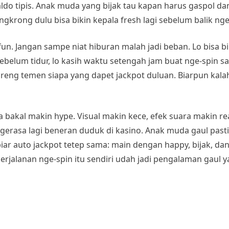
saldo tipis. Anak muda yang bijak tau kapan harus gaspol d
ngkrong dulu bisa bikin kepala fresh lagi sebelum balik nge
fun. Jangan sampe niat hiburan malah jadi beban. Lo bisa bik
ebelum tidur, lo kasih waktu setengah jam buat nge-spin s
areng temen siapa yang dapet jackpot duluan. Biarpun kalah
bakal makin hype. Visual makin kece, efek suara makin re
o ngerasa lagi beneran duduk di kasino. Anak muda gaul pas
ul biar auto jackpot tetep sama: main dengan happy, bijak, da
perjalanan nge-spin itu sendiri udah jadi pengalaman gaul y