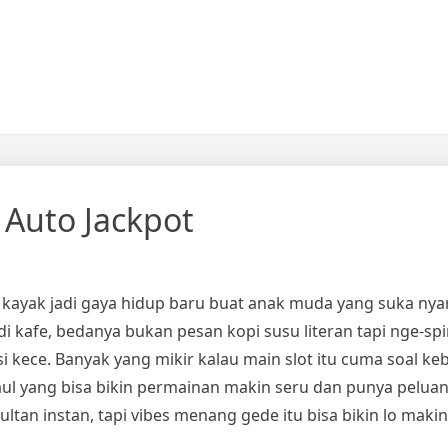
r Auto Jackpot
 kayak jadi gaya hidup baru buat anak muda yang suka nyar
di kafe, bedanya bukan pesan kopi susu literan tapi nge-sp
i kece. Banyak yang mikir kalau main slot itu cuma soal k
 gaul yang bisa bikin permainan makin seru dan punya pelua
ultan instan, tapi vibes menang gede itu bisa bikin lo maki