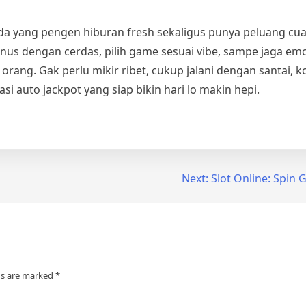
uda yang pengen hiburan fresh sekaligus punya peluang cua
us dengan cerdas, pilih game sesuai vibe, sampe jaga emos
rang. Gak perlu mikir ribet, cukup jalani dengan santai, k
asi auto jackpot yang siap bikin hari lo makin hepi.
Next:
Slot Online: Spin 
ds are marked
*