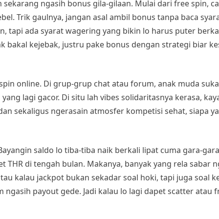
sekarang ngasih bonus gila-gilaan. Mulai dari free spin, c
bel. Trik gaulnya, jangan asal ambil bonus tanpa baca syar
api ada syarat wagering yang bikin lo harus puter berkali
ak bakal kejebak, justru pake bonus dengan strategi biar 
spin online. Di grup-grup chat atau forum, anak muda suka 
yang lagi gacor. Di situ lah vibes solidaritasnya kerasa, k
u dan sekaligus ngerasain atmosfer kompetisi sehat, siapa y
yangin saldo lo tiba-tiba naik berkali lipat cuma gara-gar
apet THR di tengah bulan. Makanya, banyak yang rela sabar 
tau kalau jackpot bukan sekadar soal hoki, tapi juga soal 
gasih payout gede. Jadi kalau lo lagi dapet scatter atau fr