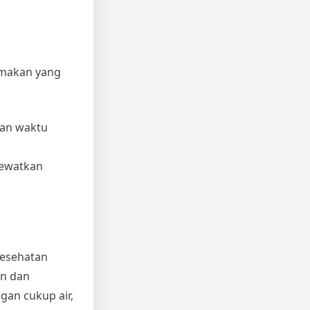
 makan yang
kan waktu
lewatkan
kesehatan
an dan
gan cukup air,