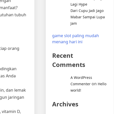
dengan
Lagi Hype
rmanfaat?
Dari Cupu Jadi Jago
butuhan tubuh
Mabar Sampai Lupa
Jam
game slot paling mudah
menang hari ini
tiap orang
Recent
Comments
andingkan
tas Anda
A WordPress
on
Commenter
Hello
in, dan lemak
world!
gun jaringan
Archives
 vitamin D,