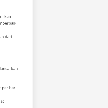
an ikan
mperbaiki
uh dari
elancarkan
 per hari
pat