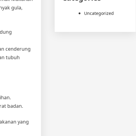
nyak gula,
Uncategorized
andung
san cenderung
an tubuh
ihan.
rat badan.
makanan yang