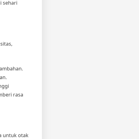
i sehari
itas,
tambahan.
an.
nggi
beri rasa
a untuk otak