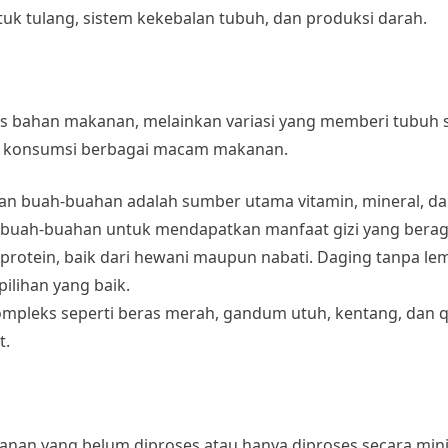
tuk tulang, sistem kekebalan tubuh, dan produksi darah.
is bahan makanan, melainkan variasi yang memberi tubuh
, konsumsi berbagai macam makanan.
dan buah-buahan adalah sumber utama vitamin, mineral, dan 
ta buah-buahan untuk mendapatkan manfaat gizi yang bera
 protein, baik dari hewani maupun nabati. Daging tanpa lema
pilihan yang baik.
 kompleks seperti beras merah, gandum utuh, kentang, dan 
t.
nan yang belum diproses atau hanya diproses secara min