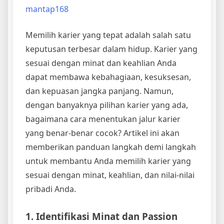
mantap168
Memilih karier yang tepat adalah salah satu
keputusan terbesar dalam hidup. Karier yang
sesuai dengan minat dan keahlian Anda
dapat membawa kebahagiaan, kesuksesan,
dan kepuasan jangka panjang. Namun,
dengan banyaknya pilihan karier yang ada,
bagaimana cara menentukan jalur karier
yang benar-benar cocok? Artikel ini akan
memberikan panduan langkah demi langkah
untuk membantu Anda memilih karier yang
sesuai dengan minat, keahlian, dan nilai-nilai
pribadi Anda.
1. Identifikasi Minat dan Passion