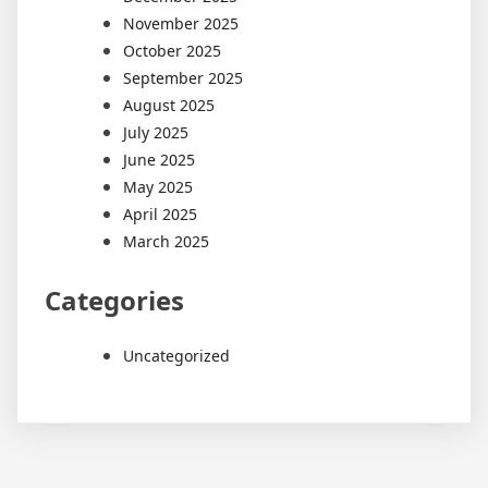
November 2025
October 2025
September 2025
August 2025
July 2025
June 2025
May 2025
April 2025
March 2025
Categories
Uncategorized