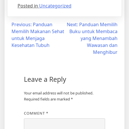
Posted in
Uncategorized
Post
Previous:
Panduan
Next:
Panduan Memilih
Memilih Makanan Sehat
Buku untuk Membaca
navigation
untuk Menjaga
yang Menambah
Kesehatan Tubuh
Wawasan dan
Menghibur
Leave a Reply
Your email address will not be published.
Required fields are marked
*
COMMENT
*