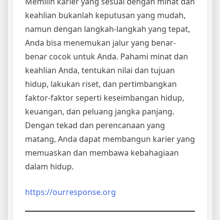
Memilih karier yang sesuai dengan minat dan
keahlian bukanlah keputusan yang mudah,
namun dengan langkah-langkah yang tepat,
Anda bisa menemukan jalur yang benar-
benar cocok untuk Anda. Pahami minat dan
keahlian Anda, tentukan nilai dan tujuan
hidup, lakukan riset, dan pertimbangkan
faktor-faktor seperti keseimbangan hidup,
keuangan, dan peluang jangka panjang.
Dengan tekad dan perencanaan yang
matang, Anda dapat membangun karier yang
memuaskan dan membawa kebahagiaan
dalam hidup.
https://ourresponse.org