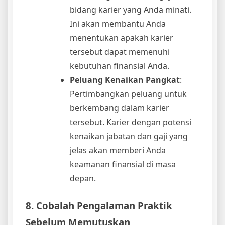
bidang karier yang Anda minati.
Ini akan membantu Anda
menentukan apakah karier
tersebut dapat memenuhi
kebutuhan finansial Anda.
Peluang Kenaikan Pangkat
:
Pertimbangkan peluang untuk
berkembang dalam karier
tersebut. Karier dengan potensi
kenaikan jabatan dan gaji yang
jelas akan memberi Anda
keamanan finansial di masa
depan.
8. Cobalah Pengalaman Praktik
Sebelum Memutuskan