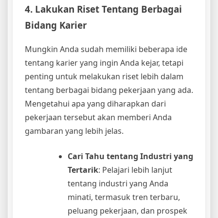
4. Lakukan Riset Tentang Berbagai
Bidang Karier
Mungkin Anda sudah memiliki beberapa ide
tentang karier yang ingin Anda kejar, tetapi
penting untuk melakukan riset lebih dalam
tentang berbagai bidang pekerjaan yang ada.
Mengetahui apa yang diharapkan dari
pekerjaan tersebut akan memberi Anda
gambaran yang lebih jelas.
Cari Tahu tentang Industri yang
Tertarik
: Pelajari lebih lanjut
tentang industri yang Anda
minati, termasuk tren terbaru,
peluang pekerjaan, dan prospek