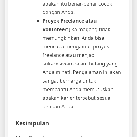
apakah itu benar-benar cocok
dengan Anda.
Proyek Freelance atau
Volunteer
: Jika magang tidak
memungkinkan, Anda bisa
mencoba mengambil proyek
freelance atau menjadi
sukarelawan dalam bidang yang
Anda minati. Pengalaman ini akan
sangat berharga untuk
membantu Anda memutuskan
apakah karier tersebut sesuai
dengan Anda.
Kesimpulan