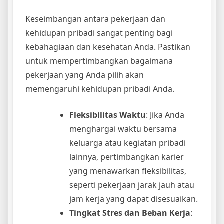
Keseimbangan antara pekerjaan dan
kehidupan pribadi sangat penting bagi
kebahagiaan dan kesehatan Anda. Pastikan
untuk mempertimbangkan bagaimana
pekerjaan yang Anda pilih akan
memengaruhi kehidupan pribadi Anda.
Fleksibilitas Waktu
: Jika Anda
menghargai waktu bersama
keluarga atau kegiatan pribadi
lainnya, pertimbangkan karier
yang menawarkan fleksibilitas,
seperti pekerjaan jarak jauh atau
jam kerja yang dapat disesuaikan.
Tingkat Stres dan Beban Kerja
: