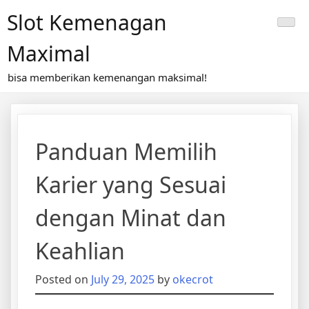
Skip
Slot Kemenagan
to
content
Maximal
bisa memberikan kemenangan maksimal!
Panduan Memilih
Karier yang Sesuai
dengan Minat dan
Keahlian
Posted on
July 29, 2025
by
okecrot