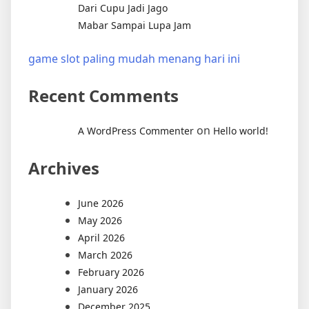
Dari Cupu Jadi Jago
Mabar Sampai Lupa Jam
game slot paling mudah menang hari ini
Recent Comments
on
A WordPress Commenter
Hello world!
Archives
June 2026
May 2026
April 2026
March 2026
February 2026
January 2026
December 2025