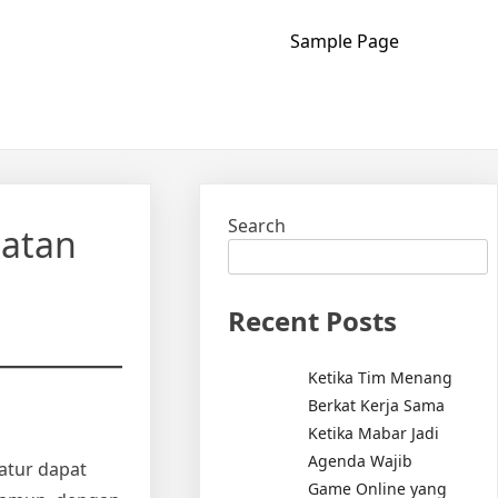
Sample Page
Search
hatan
Recent Posts
Ketika Tim Menang
Berkat Kerja Sama
Ketika Mabar Jadi
Agenda Wajib
ratur dapat
Game Online yang