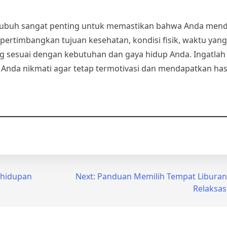
an tubuh sangat penting untuk memastikan bahwa Anda men
ertimbangkan tujuan kesehatan, kondisi fisik, waktu yang 
 sesuai dengan kebutuhan dan gaya hidup Anda. Ingatla
ng Anda nikmati agar tetap termotivasi dan mendapatkan has
ehidupan
Next:
Panduan Memilih Tempat Liburan
Relaksas