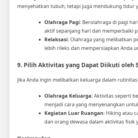
menyehatkan tubuh, tetapi juga mendukung tidur ya
Olahraga Pagi
: Berolahraga di pagi h
aktif sepanjang hari dan memperbaiki po
Relaksasi
: Olahraga yang melibatkan 
lebih rileks dan mempersiapkan Anda un
9. Pilih Aktivitas yang Dapat Diikuti ole
Jika Anda ingin melibatkan keluarga dalam rutinitas
Olahraga Keluarga
: Aktivitas seperti 
menjadi cara yang menyenangkan untuk
Kegiatan Luar Ruangan
: Hiking atau
dan orang dewasa dalam aktivitas fisi