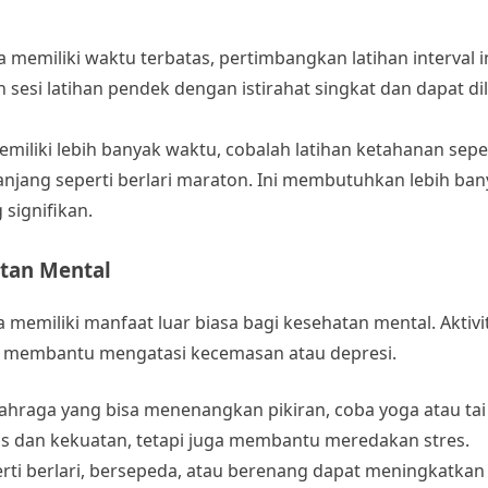
da memiliki waktu terbatas, pertimbangkan latihan interval i
n sesi latihan pendek dengan istirahat singkat dan dapat d
memiliki lebih banyak waktu, cobalah latihan ketahanan sepe
anjang seperti berlari maraton. Ini membutuhkan lebih ba
signifikan.
atan Mental
memiliki manfaat luar biasa bagi kesehatan mental. Aktivit
n membantu mengatasi kecemasan atau depresi.
lahraga yang bisa menenangkan pikiran, coba yoga atau tai c
itas dan kekuatan, tetapi juga membantu meredakan stres.
eperti berlari, bersepeda, atau berenang dapat meningkatkan