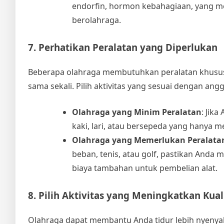
endorfin, hormon kebahagiaan, yang me
berolahraga.
7. Perhatikan Peralatan yang Diperlukan
Beberapa olahraga membutuhkan peralatan khusus, 
sama sekali. Pilih aktivitas yang sesuai dengan an
Olahraga yang Minim Peralatan
: Jika
kaki, lari, atau bersepeda yang hanya
Olahraga yang Memerlukan Peralata
beban, tenis, atau golf, pastikan Anda
biaya tambahan untuk pembelian alat.
8. Pilih Aktivitas yang Meningkatkan Kual
Olahraga dapat membantu Anda tidur lebih nyenyak d