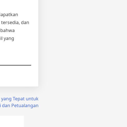
dapatkan
tersedia, dan
h bahwa
il yang
 yang Tepat untuk
i dan Petualangan