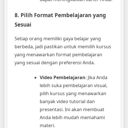
8. Pilih Format Pembelajaran yang
Sesuai
Setiap orang memiliki gaya belajar yang
berbeda, jadi pastikan untuk memilih kursus
yang menawarkan format pembelajaran
yang sesuai dengan preferensi Anda.
Video Pembelajaran
: Jika Anda
lebih suka pembelajaran visual,
pilih kursus yang menawarkan
banyak video tutorial dan
presentasi. Ini akan membuat
Anda lebih mudah memahami
materi.