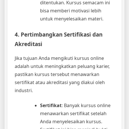
ditentukan. Kursus semacam ini
bisa memberi motivasi lebih
untuk menyelesaikan materi.
4. Pertimbangkan Sertifikasi dan
Akreditasi
Jika tujuan Anda mengikuti kursus online
adalah untuk meningkatkan peluang karier,
pastikan kursus tersebut menawarkan
sertifikat atau akreditasi yang diakui oleh
industri.
Sertifikat
: Banyak kursus online
menawarkan sertifikat setelah
Anda menyelesaikan kursus.