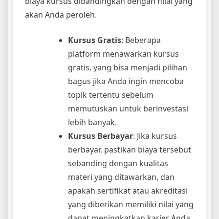
biaya kursus dibandingkan dengan nilai yang
akan Anda peroleh.
Kursus Gratis
: Beberapa
platform menawarkan kursus
gratis, yang bisa menjadi pilihan
bagus jika Anda ingin mencoba
topik tertentu sebelum
memutuskan untuk berinvestasi
lebih banyak.
Kursus Berbayar
: Jika kursus
berbayar, pastikan biaya tersebut
sebanding dengan kualitas
materi yang ditawarkan, dan
apakah sertifikat atau akreditasi
yang diberikan memiliki nilai yang
dapat meningkatkan karier Anda.