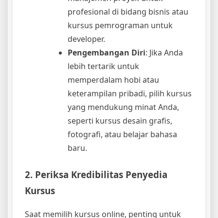
profesional di bidang bisnis atau
kursus pemrograman untuk
developer.
Pengembangan Diri
: Jika Anda
lebih tertarik untuk
memperdalam hobi atau
keterampilan pribadi, pilih kursus
yang mendukung minat Anda,
seperti kursus desain grafis,
fotografi, atau belajar bahasa
baru.
2. Periksa Kredibilitas Penyedia
Kursus
Saat memilih kursus online, penting untuk