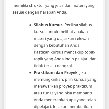
memiliki struktur yang jelas dan materi yang
sesuai dengan harapan Anda.
Silabus Kursus
: Periksa silabus
kursus untuk melihat apakah
materi yang diajarkan relevan
dengan kebutuhan Anda.
Pastikan kursus mencakup topik-
topik yang Anda ingin pelajari dan
tidak terlalu dangkal.
Praktikum dan Proyek
: Jika
memungkinkan, pilih kursus yang
menawarkan proyek praktikum
atau tugas yang bisa membantu
Anda menerapkan apa yang telah
dipelajari. Ini akan memberikan