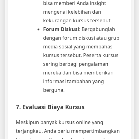
bisa memberi Anda insight
mengenai kelebihan dan
kekurangan kursus tersebut.
Forum Diskusi
: Bergabunglah
dengan forum diskusi atau grup
media sosial yang membahas
kursus tersebut. Peserta kursus
sering berbagi pengalaman
mereka dan bisa memberikan
informasi tambahan yang
berguna.
7. Evaluasi Biaya Kursus
Meskipun banyak kursus online yang
terjangkau, Anda perlu mempertimbangkan