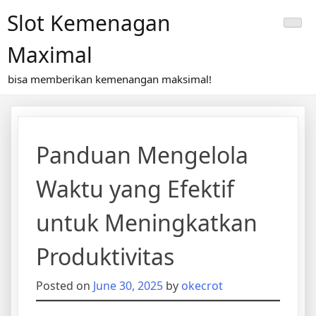
Skip
Slot Kemenagan
to
content
Maximal
bisa memberikan kemenangan maksimal!
Panduan Mengelola
Waktu yang Efektif
untuk Meningkatkan
Produktivitas
Posted on
June 30, 2025
by
okecrot