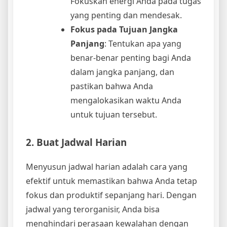
Fokuskan energi Anda pada tugas
yang penting dan mendesak.
Fokus pada Tujuan Jangka
Panjang
: Tentukan apa yang
benar-benar penting bagi Anda
dalam jangka panjang, dan
pastikan bahwa Anda
mengalokasikan waktu Anda
untuk tujuan tersebut.
2. Buat Jadwal Harian
Menyusun jadwal harian adalah cara yang
efektif untuk memastikan bahwa Anda tetap
fokus dan produktif sepanjang hari. Dengan
jadwal yang terorganisir, Anda bisa
menghindari perasaan kewalahan dengan