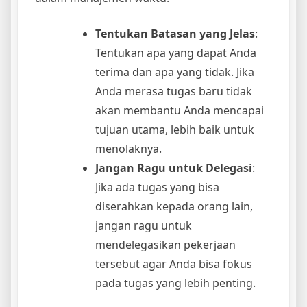
Tentukan Batasan yang Jelas
:
Tentukan apa yang dapat Anda
terima dan apa yang tidak. Jika
Anda merasa tugas baru tidak
akan membantu Anda mencapai
tujuan utama, lebih baik untuk
menolaknya.
Jangan Ragu untuk Delegasi
:
Jika ada tugas yang bisa
diserahkan kepada orang lain,
jangan ragu untuk
mendelegasikan pekerjaan
tersebut agar Anda bisa fokus
pada tugas yang lebih penting.