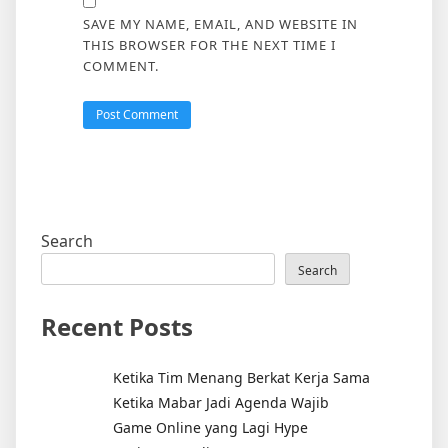
SAVE MY NAME, EMAIL, AND WEBSITE IN
THIS BROWSER FOR THE NEXT TIME I
COMMENT.
Search
Search
Recent Posts
Ketika Tim Menang Berkat Kerja Sama
Ketika Mabar Jadi Agenda Wajib
Game Online yang Lagi Hype