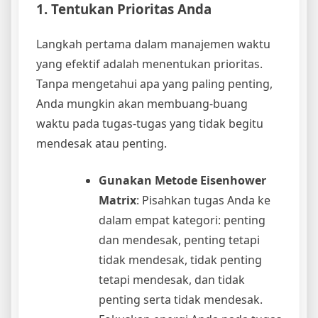
1. Tentukan Prioritas Anda
Langkah pertama dalam manajemen waktu
yang efektif adalah menentukan prioritas.
Tanpa mengetahui apa yang paling penting,
Anda mungkin akan membuang-buang
waktu pada tugas-tugas yang tidak begitu
mendesak atau penting.
Gunakan Metode Eisenhower
Matrix
: Pisahkan tugas Anda ke
dalam empat kategori: penting
dan mendesak, penting tetapi
tidak mendesak, tidak penting
tetapi mendesak, dan tidak
penting serta tidak mendesak.