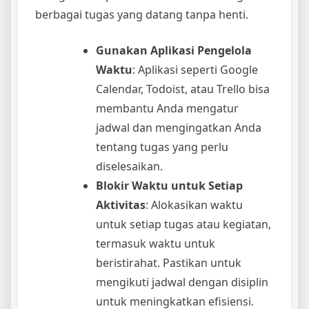
berbagai tugas yang datang tanpa henti.
Gunakan Aplikasi Pengelola
Waktu
: Aplikasi seperti Google
Calendar, Todoist, atau Trello bisa
membantu Anda mengatur
jadwal dan mengingatkan Anda
tentang tugas yang perlu
diselesaikan.
Blokir Waktu untuk Setiap
Aktivitas
: Alokasikan waktu
untuk setiap tugas atau kegiatan,
termasuk waktu untuk
beristirahat. Pastikan untuk
mengikuti jadwal dengan disiplin
untuk meningkatkan efisiensi.