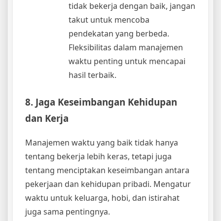
tidak bekerja dengan baik, jangan
takut untuk mencoba
pendekatan yang berbeda.
Fleksibilitas dalam manajemen
waktu penting untuk mencapai
hasil terbaik.
8. Jaga Keseimbangan Kehidupan
dan Kerja
Manajemen waktu yang baik tidak hanya
tentang bekerja lebih keras, tetapi juga
tentang menciptakan keseimbangan antara
pekerjaan dan kehidupan pribadi. Mengatur
waktu untuk keluarga, hobi, dan istirahat
juga sama pentingnya.