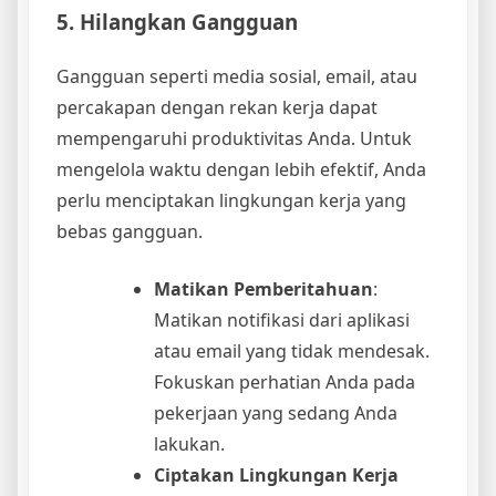
5. Hilangkan Gangguan
Gangguan seperti media sosial, email, atau
percakapan dengan rekan kerja dapat
mempengaruhi produktivitas Anda. Untuk
mengelola waktu dengan lebih efektif, Anda
perlu menciptakan lingkungan kerja yang
bebas gangguan.
Matikan Pemberitahuan
:
Matikan notifikasi dari aplikasi
atau email yang tidak mendesak.
Fokuskan perhatian Anda pada
pekerjaan yang sedang Anda
lakukan.
Ciptakan Lingkungan Kerja