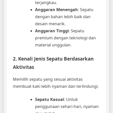
terjangkau.
Anggaran Menengah
: Sepatu
dengan bahan lebih baik dan
desain menarik.
Anggaran Tinggi
: Sepatu
premium dengan teknologi dan
material unggulan.
2. Kenali Jenis Sepatu Berdasarkan
Aktivitas
Memilih sepatu yang sesuai aktivitas
membuat kaki lebih nyaman dan terlindungi.
Sepatu Kasual
: Untuk
penggunaan sehari-hari, nyaman