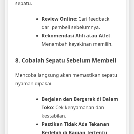
sepatu.
Review Online
: Cari feedback
dari pembeli sebelumnya.
Rekomendasi Ahli atau Atlet
:
Menambah keyakinan memilih.
8. Cobalah Sepatu Sebelum Membeli
Mencoba langsung akan memastikan sepatu
nyaman dipakai.
Berjalan dan Bergerak di Dalam
Toko
: Cek kenyamanan dan
kestabilan.
Pastikan Tidak Ada Tekanan
Berlebih di Bagian Tertentu
.