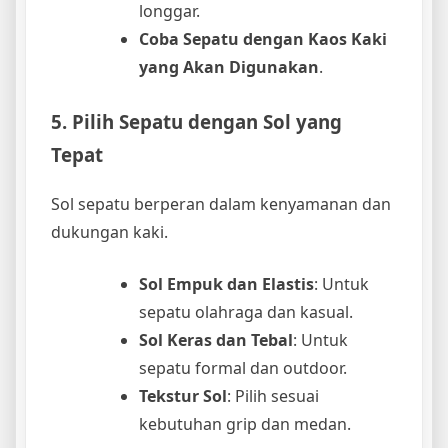
longgar.
Coba Sepatu dengan Kaos Kaki
yang Akan Digunakan
.
5. Pilih Sepatu dengan Sol yang
Tepat
Sol sepatu berperan dalam kenyamanan dan
dukungan kaki.
Sol Empuk dan Elastis
: Untuk
sepatu olahraga dan kasual.
Sol Keras dan Tebal
: Untuk
sepatu formal dan outdoor.
Tekstur Sol
: Pilih sesuai
kebutuhan grip dan medan.