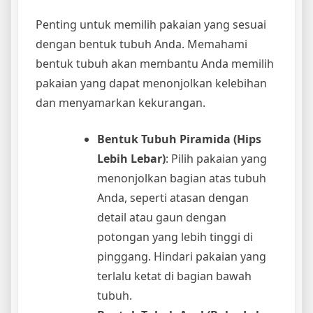
Penting untuk memilih pakaian yang sesuai
dengan bentuk tubuh Anda. Memahami
bentuk tubuh akan membantu Anda memilih
pakaian yang dapat menonjolkan kelebihan
dan menyamarkan kekurangan.
Bentuk Tubuh Piramida (Hips
Lebih Lebar)
: Pilih pakaian yang
menonjolkan bagian atas tubuh
Anda, seperti atasan dengan
detail atau gaun dengan
potongan yang lebih tinggi di
pinggang. Hindari pakaian yang
terlalu ketat di bagian bawah
tubuh.