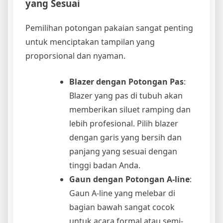
yang Sesuai
Pemilihan potongan pakaian sangat penting
untuk menciptakan tampilan yang
proporsional dan nyaman.
Blazer dengan Potongan Pas
:
Blazer yang pas di tubuh akan
memberikan siluet ramping dan
lebih profesional. Pilih blazer
dengan garis yang bersih dan
panjang yang sesuai dengan
tinggi badan Anda.
Gaun dengan Potongan A-line
:
Gaun A-line yang melebar di
bagian bawah sangat cocok
untuk acara formal atau semi-