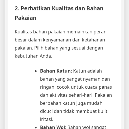
2. Perhatikan Kualitas dan Bahan
Pakaian
Kualitas bahan pakaian memainkan peran
besar dalam kenyamanan dan ketahanan
pakaian. Pilih bahan yang sesuai dengan
kebutuhan Anda.
Bahan Katun
: Katun adalah
bahan yang sangat nyaman dan
ringan, cocok untuk cuaca panas
dan aktivitas sehari-hari. Pakaian
berbahan katun juga mudah
dicuci dan tidak membuat kulit
iritasi.
Bahan Wol
: Bahan wol sangat