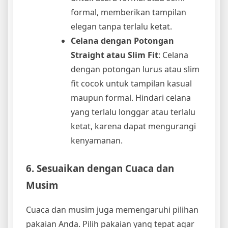
formal, memberikan tampilan
elegan tanpa terlalu ketat.
Celana dengan Potongan
Straight atau Slim Fit
: Celana
dengan potongan lurus atau slim
fit cocok untuk tampilan kasual
maupun formal. Hindari celana
yang terlalu longgar atau terlalu
ketat, karena dapat mengurangi
kenyamanan.
6. Sesuaikan dengan Cuaca dan
Musim
Cuaca dan musim juga memengaruhi pilihan
pakaian Anda. Pilih pakaian yang tepat agar