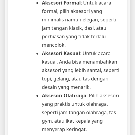
Aksesori Formal
: Untuk acara
formal, pilih aksesori yang
minimalis namun elegan, seperti
jam tangan klasik, dasi, atau
perhiasan yang tidak terlalu
mencolok.
Aksesori Kasual
: Untuk acara
kasual, Anda bisa menambahkan
aksesori yang lebih santai, seperti
topi, gelang, atau tas dengan
desain yang menarik.
Aksesori Olahraga
: Pilih aksesori
yang praktis untuk olahraga,
seperti jam tangan olahraga, tas
gym, atau ikat kepala yang
menyerap keringat.