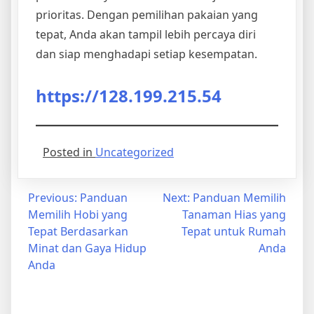
prioritas. Dengan pemilihan pakaian yang
tepat, Anda akan tampil lebih percaya diri
dan siap menghadapi setiap kesempatan.
https://128.199.215.54
Posted in
Uncategorized
Post
Previous:
Panduan
Next:
Panduan Memilih
Memilih Hobi yang
Tanaman Hias yang
navigation
Tepat Berdasarkan
Tepat untuk Rumah
Minat dan Gaya Hidup
Anda
Anda