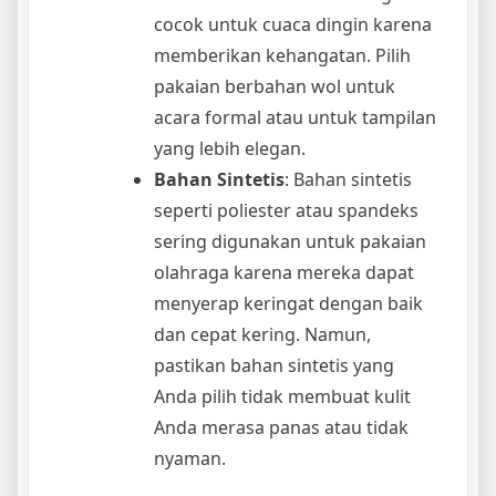
cocok untuk cuaca dingin karena
memberikan kehangatan. Pilih
pakaian berbahan wol untuk
acara formal atau untuk tampilan
yang lebih elegan.
Bahan Sintetis
: Bahan sintetis
seperti poliester atau spandeks
sering digunakan untuk pakaian
olahraga karena mereka dapat
menyerap keringat dengan baik
dan cepat kering. Namun,
pastikan bahan sintetis yang
Anda pilih tidak membuat kulit
Anda merasa panas atau tidak
nyaman.