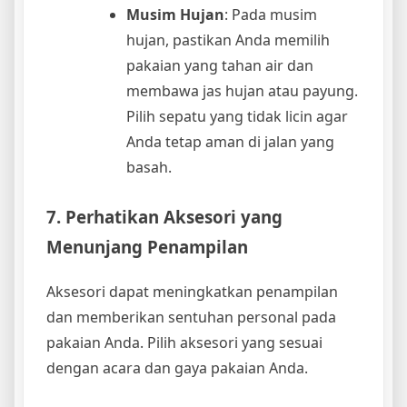
Musim Hujan
: Pada musim
hujan, pastikan Anda memilih
pakaian yang tahan air dan
membawa jas hujan atau payung.
Pilih sepatu yang tidak licin agar
Anda tetap aman di jalan yang
basah.
7. Perhatikan Aksesori yang
Menunjang Penampilan
Aksesori dapat meningkatkan penampilan
dan memberikan sentuhan personal pada
pakaian Anda. Pilih aksesori yang sesuai
dengan acara dan gaya pakaian Anda.