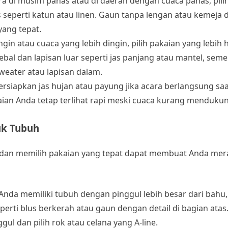
ara di musim panas atau di daerah dengan cuaca panas, pili
 seperti katun atau linen. Gaun tanpa lengan atau kemeja
yang tepat.
ngin atau cuaca yang lebih dingin, pilih pakaian yang lebih
l dan lapisan luar seperti jas panjang atau mantel, semen
weater atau lapisan dalam.
siapkan jas hujan atau payung jika acara berlangsung saat
aian Anda tetap terlihat rapi meski cuaca kurang menduku
uk Tubuh
, dan memilih pakaian yang tepat dapat membuat Anda mer
a Anda memiliki tubuh dengan pinggul lebih besar dari bahu,
erti blus berkerah atau gaun dengan detail di bagian atas.
gul dan pilih rok atau celana yang A-line.