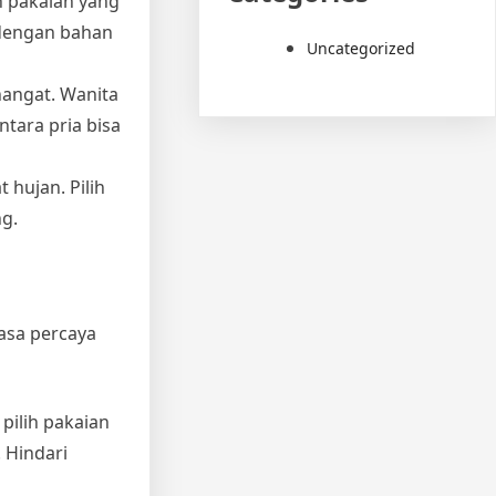
h pakaian yang
 dengan bahan
Uncategorized
 hangat. Wanita
tara pria bisa
 hujan. Pilih
ng.
asa percaya
 pilih pakaian
 Hindari