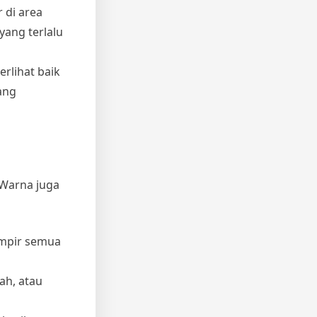
 di area
yang terlalu
erlihat baik
ang
 Warna juga
ampir semua
ah, atau