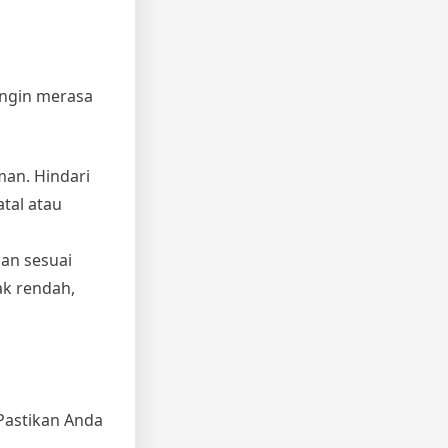
ingin merasa
an. Hindari
tal atau
man sesuai
ak rendah,
 Pastikan Anda