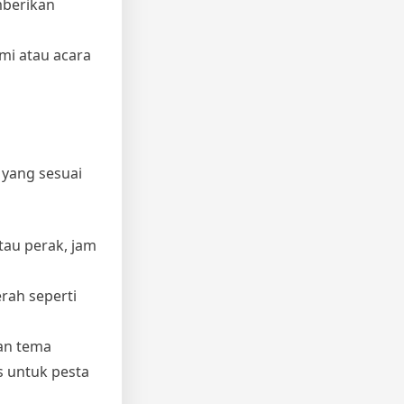
mberikan
mi atau acara
 yang sesuai
tau perak, jam
erah seperti
gan tema
s untuk pesta