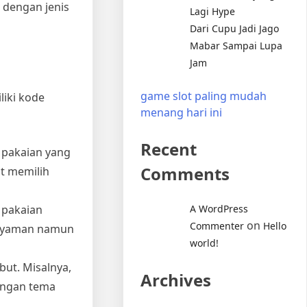
 dengan jenis
Lagi Hype
Dari Cupu Jadi Jago
Mabar Sampai Lupa
Jam
game slot paling mudah
liki kode
menang hari ini
Recent
h pakaian yang
Comments
at memilih
 pakaian
A WordPress
on
Commenter
Hello
g nyaman namun
world!
but. Misalnya,
Archives
engan tema