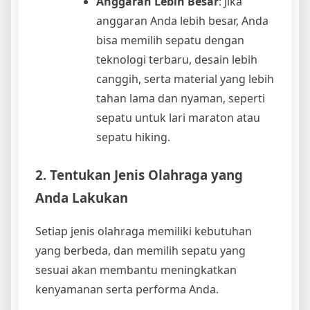
Anggaran Lebih Besar
: Jika
anggaran Anda lebih besar, Anda
bisa memilih sepatu dengan
teknologi terbaru, desain lebih
canggih, serta material yang lebih
tahan lama dan nyaman, seperti
sepatu untuk lari maraton atau
sepatu hiking.
2. Tentukan Jenis Olahraga yang
Anda Lakukan
Setiap jenis olahraga memiliki kebutuhan
yang berbeda, dan memilih sepatu yang
sesuai akan membantu meningkatkan
kenyamanan serta performa Anda.