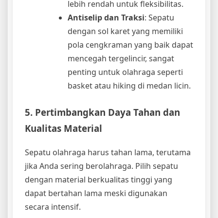
lebih rendah untuk fleksibilitas.
Antiselip dan Traksi
: Sepatu
dengan sol karet yang memiliki
pola cengkraman yang baik dapat
mencegah tergelincir, sangat
penting untuk olahraga seperti
basket atau hiking di medan licin.
5. Pertimbangkan Daya Tahan dan
Kualitas Material
Sepatu olahraga harus tahan lama, terutama
jika Anda sering berolahraga. Pilih sepatu
dengan material berkualitas tinggi yang
dapat bertahan lama meski digunakan
secara intensif.