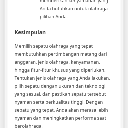
memberikan kenyamanan yang
Anda butuhkan untuk olahraga
pilihan Anda.
Kesimpulan
Memilih sepatu olahraga yang tepat
membutuhkan pertimbangan matang dari
anggaran, jenis olahraga, kenyamanan,
hingga fitur-fitur khusus yang diperlukan.
Tentukan jenis olahraga yang Anda lakukan,
pilih sepatu dengan ukuran dan teknologi
yang sesuai, dan pastikan sepatu tersebut
nyaman serta berkualitas tinggi. Dengan
sepatu yang tepat, Anda akan merasa lebih
nyaman dan meningkatkan performa saat
berolahraga.