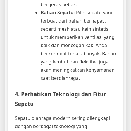
bergerak bebas.
Bahan Sepatu
: Pilih sepatu yang
terbuat dari bahan bernapas,
seperti mesh atau kain sintetis,
untuk memberikan ventilasi yang
baik dan mencegah kaki Anda
berkeringat terlalu banyak. Bahan
yang lembut dan fleksibel juga
akan meningkatkan kenyamanan
saat berolahraga.
4. Perhatikan Teknologi dan Fitur
Sepatu
Sepatu olahraga modern sering dilengkapi
dengan berbagai teknologi yang