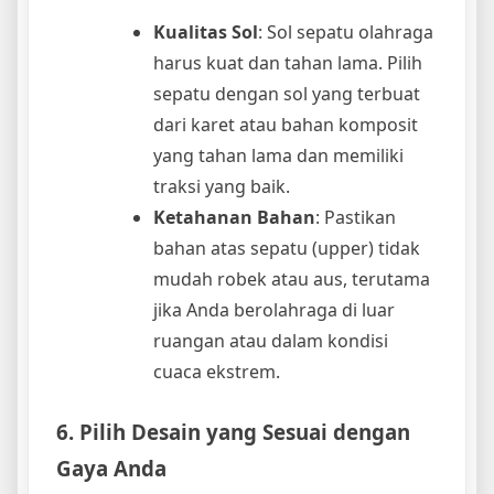
Kualitas Sol
: Sol sepatu olahraga
harus kuat dan tahan lama. Pilih
sepatu dengan sol yang terbuat
dari karet atau bahan komposit
yang tahan lama dan memiliki
traksi yang baik.
Ketahanan Bahan
: Pastikan
bahan atas sepatu (upper) tidak
mudah robek atau aus, terutama
jika Anda berolahraga di luar
ruangan atau dalam kondisi
cuaca ekstrem.
6. Pilih Desain yang Sesuai dengan
Gaya Anda