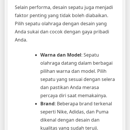
Selain performa, desain sepatu juga menjadi
faktor penting yang tidak boleh diabaikan.
Pilih sepatu olahraga dengan desain yang
Anda sukai dan cocok dengan gaya pribadi
Anda.
Warna dan Model
: Sepatu
olahraga datang dalam berbagai
pilihan warna dan model. Pilih
sepatu yang sesuai dengan selera
dan pastikan Anda merasa
percaya diri saat memakainya.
Brand
: Beberapa brand terkenal
seperti Nike, Adidas, dan Puma
dikenal dengan desain dan
kualitas yang sudah teruji.