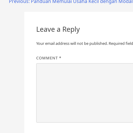
Post
Previous:
Panduan Memulai Usaha Kecil dengan Modal
navigation
Leave a Reply
Your email address will not be published.
Required fiel
COMMENT
*