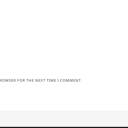
BROWSER FOR THE NEXT TIME I COMMENT.