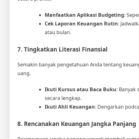
Manfaatkan Aplikasi Budgeting
: Sepe
Cek Laporan Keuangan Rutin
: Jadwal
atau bulan.
7. Tingkatkan Literasi Finansial
Semakin banyak pengetahuan Anda tentang keuang
uang.
Ikuti Kursus atau Baca Buku
: Banyak
secara lengkap.
Ikuti Ahli Keuangan
: Dengarkan podcas
8. Rencanakan Keuangan Jangka Panjang
Perencanaan jangka panjang seperti membeli rumah