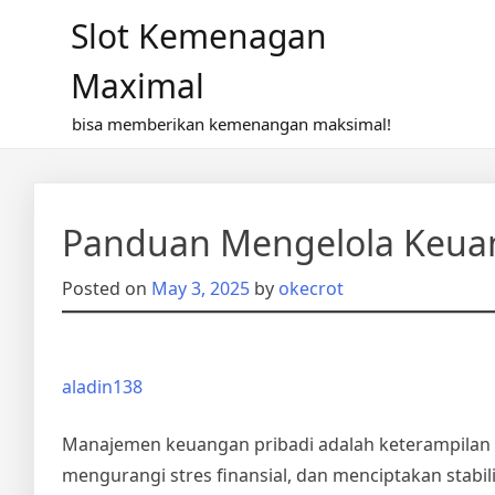
Skip
Slot Kemenagan
to
content
Maximal
bisa memberikan kemenangan maksimal!
Panduan Mengelola Keuan
Posted on
May 3, 2025
by
okecrot
aladin138
Manajemen keuangan pribadi adalah keterampilan
mengurangi stres finansial, dan menciptakan stabi