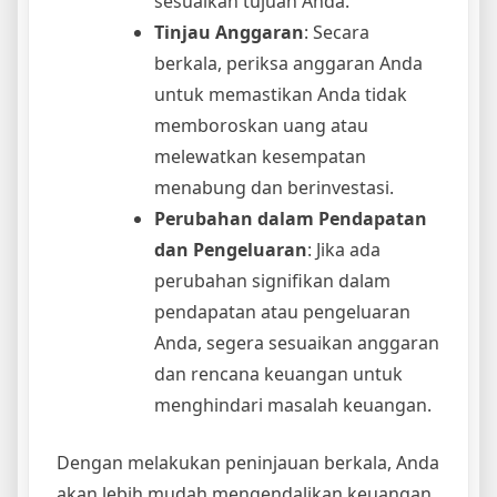
sesuaikan tujuan Anda.
Tinjau Anggaran
: Secara
berkala, periksa anggaran Anda
untuk memastikan Anda tidak
memboroskan uang atau
melewatkan kesempatan
menabung dan berinvestasi.
Perubahan dalam Pendapatan
dan Pengeluaran
: Jika ada
perubahan signifikan dalam
pendapatan atau pengeluaran
Anda, segera sesuaikan anggaran
dan rencana keuangan untuk
menghindari masalah keuangan.
Dengan melakukan peninjauan berkala, Anda
akan lebih mudah mengendalikan keuangan