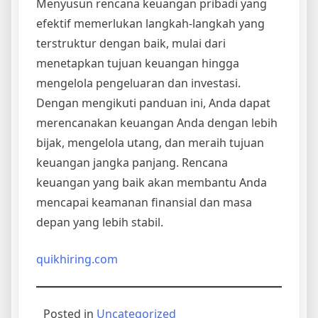
Menyusun rencana keuangan pribadi yang
efektif memerlukan langkah-langkah yang
terstruktur dengan baik, mulai dari
menetapkan tujuan keuangan hingga
mengelola pengeluaran dan investasi.
Dengan mengikuti panduan ini, Anda dapat
merencanakan keuangan Anda dengan lebih
bijak, mengelola utang, dan meraih tujuan
keuangan jangka panjang. Rencana
keuangan yang baik akan membantu Anda
mencapai keamanan finansial dan masa
depan yang lebih stabil.
quikhiring.com
Posted in
Uncategorized