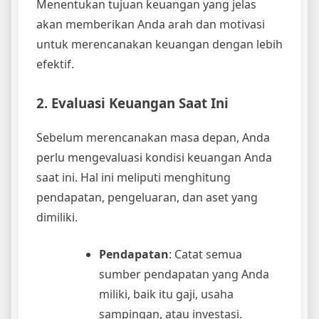
Menentukan tujuan keuangan yang jelas
akan memberikan Anda arah dan motivasi
untuk merencanakan keuangan dengan lebih
efektif.
2. Evaluasi Keuangan Saat Ini
Sebelum merencanakan masa depan, Anda
perlu mengevaluasi kondisi keuangan Anda
saat ini. Hal ini meliputi menghitung
pendapatan, pengeluaran, dan aset yang
dimiliki.
Pendapatan
: Catat semua
sumber pendapatan yang Anda
miliki, baik itu gaji, usaha
sampingan, atau investasi.