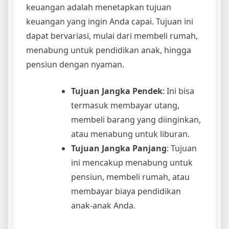
keuangan adalah menetapkan tujuan
keuangan yang ingin Anda capai. Tujuan ini
dapat bervariasi, mulai dari membeli rumah,
menabung untuk pendidikan anak, hingga
pensiun dengan nyaman.
Tujuan Jangka Pendek
: Ini bisa
termasuk membayar utang,
membeli barang yang diinginkan,
atau menabung untuk liburan.
Tujuan Jangka Panjang
: Tujuan
ini mencakup menabung untuk
pensiun, membeli rumah, atau
membayar biaya pendidikan
anak-anak Anda.