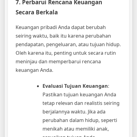
7. Perbarui Rencana Keuangan
Secara Berkala
Keuangan pribadi Anda dapat berubah
seiring waktu, baik itu karena perubahan
pendapatan, pengeluaran, atau tujuan hidup.
Oleh karena itu, penting untuk secara rutin
meninjau dan memperbarui rencana
keuangan Anda.
Evaluasi Tujuan Keuangan
:
Pastikan tujuan keuangan Anda
tetap relevan dan realistis seiring
berjalannya waktu. Jika ada
perubahan dalam hidup, seperti
menikah atau memiliki anak,