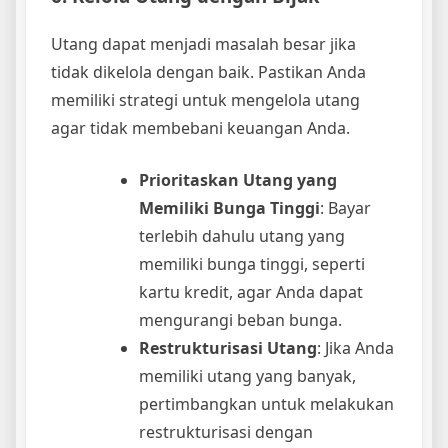
Utang dapat menjadi masalah besar jika
tidak dikelola dengan baik. Pastikan Anda
memiliki strategi untuk mengelola utang
agar tidak membebani keuangan Anda.
Prioritaskan Utang yang
Memiliki Bunga Tinggi
: Bayar
terlebih dahulu utang yang
memiliki bunga tinggi, seperti
kartu kredit, agar Anda dapat
mengurangi beban bunga.
Restrukturisasi Utang
: Jika Anda
memiliki utang yang banyak,
pertimbangkan untuk melakukan
restrukturisasi dengan