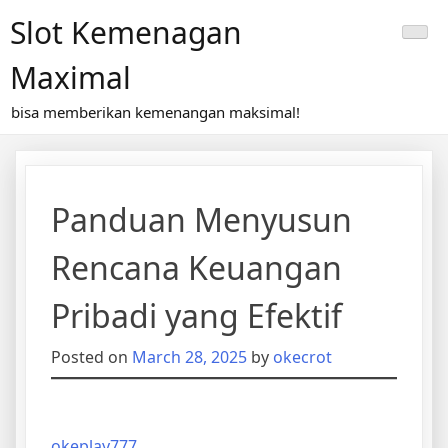
Skip
Slot Kemenagan
to
content
Maximal
bisa memberikan kemenangan maksimal!
Panduan Menyusun
Rencana Keuangan
Pribadi yang Efektif
Posted on
March 28, 2025
by
okecrot
okeplay777